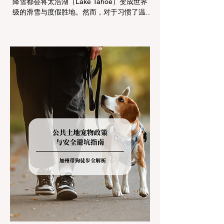
降雪都会将太浩湖（Lake Tahoe）变成世界
级的滑雪与度假胜地。然而，对于习惯了温暖
气候的加州居民而言，冬季经由 I-80 或 US-
50 公路进山，往往面临着一项严峻的挑战：
加州交通局 (Caltrans) 严格的防滑链管制
(Chain Controls)。 不了解这些规定，不仅可
能面临高额罚单或被公路巡警（CHP）劝
返，更可能在冰雪路面上引发严重的安全事
故。本文将为您系统解析加州的防滑链政策，
帮助您明确自己的车型在不同路况下的具体要
求，并为出行做好充足准备。 一、 核心概
念：看懂加州 R1, R2, R3 管制级别 当恶劣天
气来袭，加州交通局会在公路上启动防滑链管
制，并通过电子路牌指示当前的管制级别。加
州采用三个递进的级别（R1至R3）来规范通
行车辆： R1 管制 (Requirement 1) 规定内
容： 所有车辆必须安装防滑链。 豁免条件：
乘用车（Passenger Vehicles）、轻型卡车
（Light Trucks）只要配备了雪地轮胎（Snow
Tires），即可免装防滑链