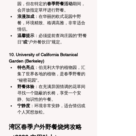
园，但在特定的
春季野餐活动
期间，
会开放指定草坪进行野餐。
浪漫加成
：在华丽的欧式花园中野
餐，环境精致、格调高雅，非常适合
情侣。
温馨提示
：必须提前查询庄园的“野餐
日”
或
“户外餐饮日”规定。
10. University of California Botanical 
Garden (Berkeley)
特色亮点
：伯克利大学的植物园，汇
集了世界各地的植物，是春季野餐的
“秘密花园”。
野餐体验
：在充满异国情调的花草间
寻找一个隐蔽的长椅，享受一个安
静、知识性的午餐。
宁静度
：环境非常安静，适合情侣或
个人冥想放松。
湾区春季户外野餐烧烤攻略