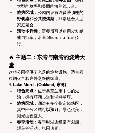
特色亮点
：
海湾边的湖畔公园
，拥有
大型的草坪和美丽的海岸线步道。
烧烤区域
：公园内设有许多
带顶棚的
野餐桌和公共烧烤架
，非常适合大型
家庭聚会。
活动多样性
：野餐后可以租用皮划艇
或自行车，沿着 Shoreline Trail 骑
行。
🔥 主题二：东湾与南湾的烧烤天
堂
这些公园提供了充足的烧烤设施，适合喜
欢烟火气和户外烹饪的家庭。
4. Lake Merritt (Oakland, 东湾)
特色亮点
：位于奥克兰市中心的湖
泊，拥有环湖步道和湖畔草坪。
烧烤区域
：湖边有多个指定烧烤区，
其中部分区域
可以预订
。景色优美，
湖光山色宜人。
春季活动
：春季时湖边经常有划船、
观鸟等活动，氛围热闹。