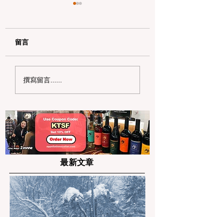
留言
加州野区露营必读：如
加州赶海与海钓入
撰寫留言......
何免费申请篝火许可证
101：手把手教您
及用火规范
法“钓鱼证”
最新文章