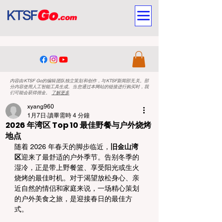
内容由KTSF Go的编辑团队独立策划和创作，与KTSF新闻部无关。部
分内容使用人工智能工具生成。当您通过本网站的链接进行购买时，我
们可能会获得佣金。
了解更多
xyang960
1月7日
讀畢需時 4 分鐘
2026 年湾区 Top 10 最佳野餐与户外烧烤
地点
随着 2026 年春天的脚步临近，
旧金山湾
区
迎来了最舒适的户外季节。告别冬季的
湿冷，正是带上野餐篮、享受阳光或生火
烧烤的最佳时机。对于渴望放松身心、亲
近自然的情侣和家庭来说，一场精心策划
的户外美食之旅，是迎接春日的最佳方
式。