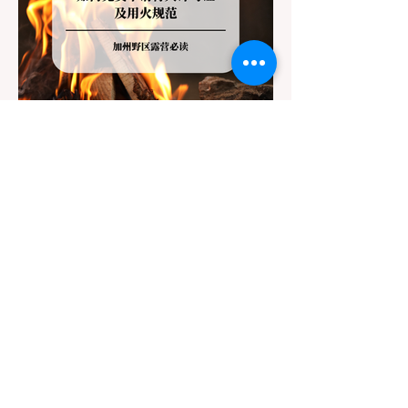
严格程度。我们可以将其视为一条“从严到宽”
的鄙视链： 1. 极其严格：国家公园 (National
Parks) & 州立公园 (State Parks) 政策基调：
优先保护原始生态与野生动物。 实际规定：
在优胜美地、红木国家公园等地，狗狗绝对不
被允许踏上任何未铺装的土路步道 (Dirt
Trails)、草甸
7月20日
讀畢需時 3 分鐘
旅遊
加州野区露营必读：如何免费申请
篝火许可证及用火规范
在加州，山火（Wildfire）是每年秋季最严峻
的自然灾害。为了保护脆弱的生态系统，加州
对户外用火有着极其严格的法律约束。许多户
外爱好者，尤其是刚接触背包徒步
（Backpacking）或分散露营（Dispersed
Camping）的新手，往往会在不知情的情况