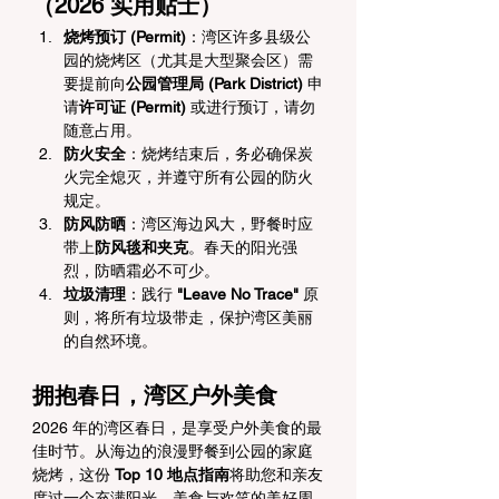
（2026 实用贴士）
烧烤预订 (Permit)
：湾区许多县级公
园的烧烤区（尤其是大型聚会区）需
要提前向
公园管理局 (Park District)
 申
请
许可证 (Permit)
 或进行预订，请勿
随意占用。
防火安全
：烧烤结束后，务必确保炭
火完全熄灭，并遵守所有公园的防火
规定。
防风防晒
：湾区海边风大，野餐时应
带上
防风毯和夹克
。春天的阳光强
烈，防晒霜必不可少。
垃圾清理
：践行 
"Leave No Trace"
 原
则，将所有垃圾带走，保护湾区美丽
的自然环境。
拥抱春日，湾区户外美食
2026 年的湾区春日，是享受户外美食的最
佳时节。从海边的浪漫野餐到公园的家庭
烧烤，这份 
Top 10 地点指南
将助您和亲友
度过一个充满阳光、美食与欢笑的美好周