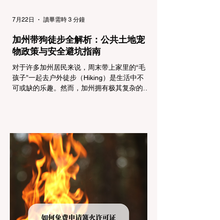
7月22日
讀畢需時 3 分鐘
加州带狗徒步全解析：公共土地宠
物政策与安全避坑指南
对于许多加州居民来说，周末带上家里的“毛
孩子”一起去户外徒步（Hiking）是生活中不
可或缺的乐趣。然而，加州拥有极其复杂的公
共土地管辖权体系。如果您兴冲冲地带着狗开
上几个小时的车前往优胜美地（Yosemite）
或大盆地红木州立公园（Big Basin
Redwoods），到了步道口才绝望地看到一块
大大的 "No Dogs on Trail"（步道严禁犬只）
的指示牌，这无疑会彻底毁掉整个周末。 为
了避免“带狗碰壁”，您必须在出发前清楚地了
解不同公共土地系统对宠物政策，掌握实用的
路线筛选工具，并警惕加州特有的野外环境隐
患。 一、 破除宠物政策管辖权迷雾：狗狗到
底能去哪里？ 加州的户外区域由不同的政府
机构管理，其核心保护目标决定了宠物政策的