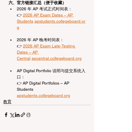
六、官方链接汇总（便于收藏）
2026 年 AP 考试正式时间表：
👉 
2026 AP Exam Dates – AP 
Students
apstudents.collegeboard.or
g
2026 年 AP 晚考时间表：
👉 
2026 AP Exam Late-Testing 
Dates – AP 
Central
apcentral.collegeboard.org
AP Digital Portfolio 说明与提交系统入
口：
👉 AP Digital Portfolios – AP 
Students 
apstudents.collegeboard.org
教育