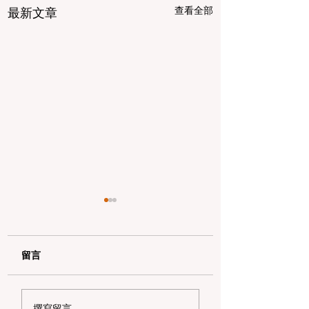
查看全部
最新文章
留言
AI 时代的湾区硬核遛娃
拒绝“水”履历！20
撰寫留言......