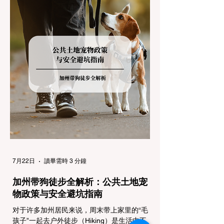
故。本文将为您系统解析加州的防滑链政策，
帮助您明确自己的车型在不同路况下的具体要
求，并为出行做好充足准备。 一、 核心概
念：看懂加州 R1, R2, R3 管制级别 当恶劣天
气来袭，加州交通局会在公路上启动防滑链管
制，并通过电子路牌指示当前的管制级别。加
州采用三个递进的级别（R1至R3）来规范通
行车辆： R1 管制 (Requirement 1) 规定内
容： 所有车辆必须安装防滑链。 豁免条件：
乘用车（Passenger Vehicles）、轻型卡车
（Light Trucks）只要配备了雪地轮胎（Snow
Tires），即可免装防滑链
7月22日
讀畢需時 3 分鐘
加州带狗徒步全解析：公共土地宠
物政策与安全避坑指南
对于许多加州居民来说，周末带上家里的“毛
孩子”一起去户外徒步（Hiking）是生活中不