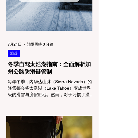
7月24日
讀畢需時 3 分鐘
旅遊
冬季自驾太浩湖指南：全面解析加
州公路防滑链管制
每年冬季，内华达山脉（Sierra Nevada）的
降雪都会将太浩湖（Lake Tahoe）变成世界
级的滑雪与度假胜地。然而，对于习惯了温暖
气候的加州居民而言，冬季经由 I-80 或 US-
50 公路进山，往往面临着一项严峻的挑战：
加州交通局 (Caltrans) 严格的防滑链管制
(Chain Controls)。 不了解这些规定，不仅可
能面临高额罚单或被公路巡警（CHP）劝
返，更可能在冰雪路面上引发严重的安全事