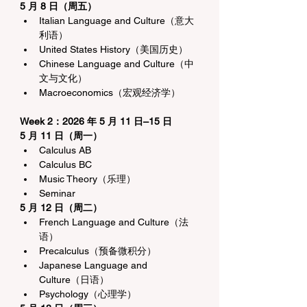
5 月 8 日（周五）
Italian Language and Culture（意大
利语）
United States History（美国历史）
Chinese Language and Culture（中
文与文化）
Macroeconomics（宏观经济学）
Week 2：2026 年 5 月 11 日–15 日
5 月 11 日（周一）
Calculus AB
Calculus BC
Music Theory（乐理）
Seminar
5 月 12 日（周二）
French Language and Culture（法
语）
Precalculus（预备微积分）
Japanese Language and 
Culture（日语）
Psychology（心理学）