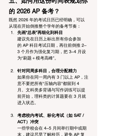
五、如何用这份时间表规划你
的 2026 AP 备考？
既然 2026 年的考试日历已经明确，可以
从现在开始倒推整个学年的备考节奏：
先画“总表”再细化到科目
建议先在日历上标出所有你会参加
的 AP 科目考试日期，再往前倒推 2–
3 个月作为强化复习期，把 3–4 月设
为“刷题＋模考高峰”。
针对同周多科目，合理分配精力
如果你在同一周内有 3 门以上 AP，注
意不要把所有“压轴内容”都留到 4 
月。文科类多背诵与写作训练可以提
前开始，理科类的计算题要在 3 月就
进入状态。
考虑校内考试、标化考试（如 SAT / 
ACT）冲突
一些学校会在 4–5 月间举行期中或期
末，建议尽早了解校历，避免 AP 复