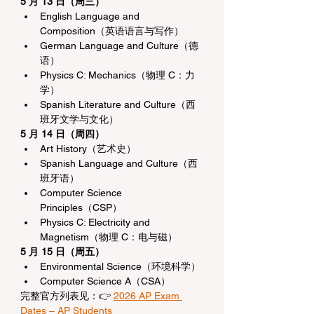
5 月 13 日（周三）
English Language and 
Composition（英语语言与写作）
German Language and Culture（德
语）
Physics C: Mechanics（物理 C：力
学）
Spanish Literature and Culture（西
班牙文学与文化）
5 月 14 日（周四）
Art History（艺术史）
Spanish Language and Culture（西
班牙语）
Computer Science 
Principles（CSP）
Physics C: Electricity and 
Magnetism（物理 C：电与磁）
5 月 15 日（周五）
Environmental Science（环境科学）
Computer Science A（CSA）
完整官方列表见：👉 
2026 AP Exam 
Dates – AP Students