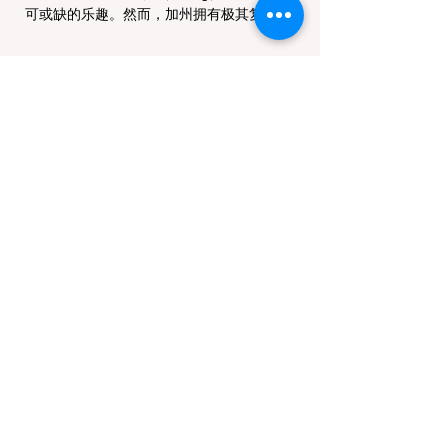
可或缺的乐趣。然而，加州拥有极其复杂的公
共土地管辖权体系。如果您兴冲冲地带着狗开
上几个小时的车前往优胜美地（Yosemite）
或大盆地红木州立公园（Big Basin
Redwoods），到了步道口才绝望地看到一块
大大的 "No Dogs on Trail"（步道严禁犬只）
的指示牌，这无疑会彻底毁掉整个周末。 为
了避免“带狗碰壁”，您必须在出发前清楚地了
解不同公共土地系统对宠物政策，掌握实用的
路线筛选工具，并警惕加州特有的野外环境隐
患。 一、 破除宠物政策管辖权迷雾：狗狗到
底能去哪里？ 加州的户外区域由不同的政府
机构管理，其核心保护目标决定了宠物政策的
严格程度。我们可以将其视为一条“从严到宽”
的鄙视链： 1. 极其严格：国家公园 (National
Parks) & 州立公园 (State Parks) 政策基调：
优先保护原始生态与野生动物。 实际规定：
在优胜美地、红木国家公园等地，狗狗绝对不
被允许踏上任何未铺装的土路步道 (Dirt
Trails)、草甸