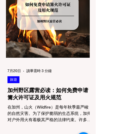
机构管理，其核心保护目标决定了宠物政策的
严格程度。我们可以将其视为一条“从严到宽”
的鄙视链： 1. 极其严格：国家公园 (National
Parks) & 州立公园 (State Parks) 政策基调：
优先保护原始生态与野生动物。 实际规定：
在优胜美地、红木国家公园等地，狗狗绝对不
被允许踏上任何未铺装的土路步道 (Dirt
Trails)、草甸
7月20日
讀畢需時 3 分鐘
旅遊
加州野区露营必读：如何免费申请
篝火许可证及用火规范
在加州，山火（Wildfire）是每年秋季最严峻
的自然灾害。为了保护脆弱的生态系统，加州
对户外用火有着极其严格的法律约束。许多户
外爱好者，尤其是刚接触背包徒步
（Backpacking）或分散露营（Dispersed