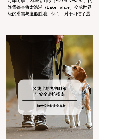
每年冬季，内华达山脉（Sierra Nevada）的
降雪都会将太浩湖（Lake Tahoe）变成世界
级的滑雪与度假胜地。然而，对于习惯了温暖
气候的加州居民而言，冬季经由 I-80 或 US-
50 公路进山，往往面临着一项严峻的挑战：
加州交通局 (Caltrans) 严格的防滑链管制
(Chain Controls)。 不了解这些规定，不仅可
能面临高额罚单或被公路巡警（CHP）劝
返，更可能在冰雪路面上引发严重的安全事
故。本文将为您系统解析加州的防滑链政策，
帮助您明确自己的车型在不同路况下的具体要
求，并为出行做好充足准备。 一、 核心概
念：看懂加州 R1, R2, R3 管制级别 当恶劣天
气来袭，加州交通局会在公路上启动防滑链管
制，并通过电子路牌指示当前的管制级别。加
州采用三个递进的级别（R1至R3）来规范通
行车辆： R1 管制 (Requirement 1) 规定内
容： 所有车辆必须安装防滑链。 豁免条件：
乘用车（Passenger Vehicles）、轻型卡车
（Light Trucks）只要配备了雪地轮胎（Snow
Tires），即可免装防滑链