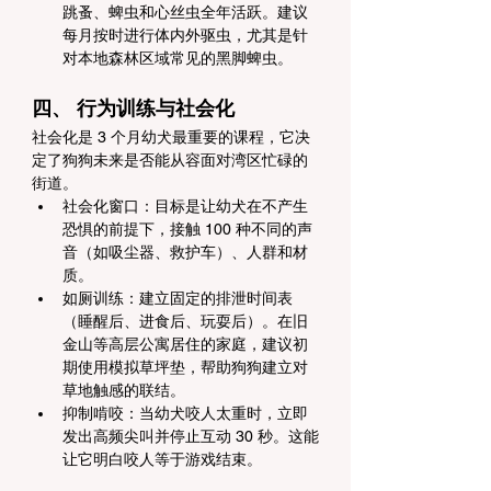
跳蚤、蜱虫和心丝虫全年活跃。建议
每月按时进行体内外驱虫，尤其是针
对本地森林区域常见的黑脚蜱虫。
四、 行为训练与社会化
社会化是 3 个月幼犬最重要的课程，它决
定了狗狗未来是否能从容面对湾区忙碌的
街道。
社会化窗口：目标是让幼犬在不产生
恐惧的前提下，接触 100 种不同的声
音（如吸尘器、救护车）、人群和材
质。
如厕训练：建立固定的排泄时间表
（睡醒后、进食后、玩耍后）。在旧
金山等高层公寓居住的家庭，建议初
期使用模拟草坪垫，帮助狗狗建立对
草地触感的联结。
抑制啃咬：当幼犬咬人太重时，立即
发出高频尖叫并停止互动 30 秒。这能
让它明白咬人等于游戏结束。