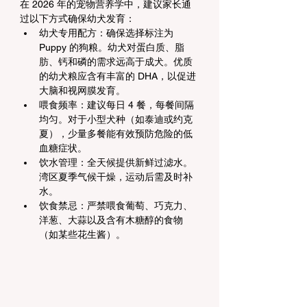
在 2026 年的宠物营养学中，建议家长通
过以下方式确保幼犬发育：
幼犬专用配方：确保选择标注为 
Puppy 的狗粮。幼犬对蛋白质、脂
肪、钙和磷的需求远高于成犬。优质
的幼犬粮应含有丰富的 DHA，以促进
大脑和视网膜发育。
喂食频率：建议每日 4 餐，每餐间隔
均匀。对于小型犬种（如泰迪或约克
夏），少量多餐能有效预防危险的低
血糖症状。
饮水管理：全天候提供新鲜过滤水。
湾区夏季气候干燥，运动后需及时补
水。
饮食禁忌：严禁喂食葡萄、巧克力、
洋葱、大蒜以及含有木糖醇的食物
（如某些花生酱）。