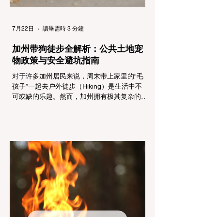
7月22日
讀畢需時 3 分鐘
加州带狗徒步全解析：公共土地宠
物政策与安全避坑指南
对于许多加州居民来说，周末带上家里的“毛
孩子”一起去户外徒步（Hiking）是生活中不
可或缺的乐趣。然而，加州拥有极其复杂的公
共土地管辖权体系。如果您兴冲冲地带着狗开
上几个小时的车前往优胜美地（Yosemite）
或大盆地红木州立公园（Big Basin
Redwoods），到了步道口才绝望地看到一块
大大的 "No Dogs on Trail"（步道严禁犬只）
的指示牌，这无疑会彻底毁掉整个周末。 为
了避免“带狗碰壁”，您必须在出发前清楚地了
解不同公共土地系统对宠物政策，掌握实用的
路线筛选工具，并警惕加州特有的野外环境隐
患。 一、 破除宠物政策管辖权迷雾：狗狗到
底能去哪里？ 加州的户外区域由不同的政府