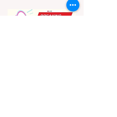
Camping）的新手，往往会在不知情的情况
下触犯法律——被巡林员（Park Ranger）开
出高额罚单的原因，有时仅仅是因为他们在野
外用便携式瓦斯炉烧了一壶热水。 在加州的
公共土地上，只要您脱离了成熟的商业或官方
营地，您就必须持有一张合法的 加州篝火许
可证 (California Campfire Permit)。本文将为
您彻底厘清这项规定的适用范围，并提供手把
手的免费申请指南。 一、 核心误区澄清：只
用瓦斯炉做饭，也需要许可证吗？ 这是加州
户外新手最常犯的错误。很多人认为“篝火”指
的是用木柴生起的明火，只要我不捡树枝生
火，就不需要许可证。 法律真相： 根据加州
法律，篝火许可证的管辖范围涵盖了任何形式
的野外火源。如果您在未经开发的野地里使用
以下任何设备，都必须持有该许可证： 传统
的木柴篝火 (Wood fires) 木炭烧烤炉 (C