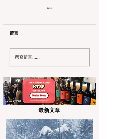
留言
2026 湾区超市扫货宝
2026 湾区省钱
撰寫留言......
典：Costco 标签秘密
南：如何读懂 PG&
与亚超省钱策略
单并申请 20% 的
补助
最新文章