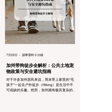
制，并通过电子路牌指示当前的管制级别。加
州采用三个递进的级别（R1至R3）来规范通
行车辆： R1 管制 (Requirement 1) 规定内
容： 所有车辆必须安装防滑链。 豁免条件：
乘用车（Passenger Vehicles）、轻型卡车
（Light Trucks）只要配备了雪地轮胎（Snow
Tires），即可免装防滑链
7月22日
讀畢需時 3 分鐘
加州带狗徒步全解析：公共土地宠
物政策与安全避坑指南
对于许多加州居民来说，周末带上家里的“毛
孩子”一起去户外徒步（Hiking）是生活中不
可或缺的乐趣。然而，加州拥有极其复杂的公
共土地管辖权体系。如果您兴冲冲地带着狗开
上几个小时的车前往优胜美地（Yosemite）
或大盆地红木州立公园（Big Basin
Redwoods），到了步道口才绝望地看到一块