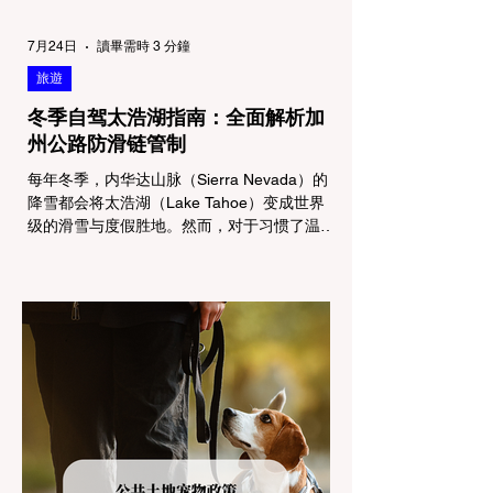
7月24日
讀畢需時 3 分鐘
旅遊
冬季自驾太浩湖指南：全面解析加
州公路防滑链管制
每年冬季，内华达山脉（Sierra Nevada）的
降雪都会将太浩湖（Lake Tahoe）变成世界
级的滑雪与度假胜地。然而，对于习惯了温暖
气候的加州居民而言，冬季经由 I-80 或 US-
50 公路进山，往往面临着一项严峻的挑战：
加州交通局 (Caltrans) 严格的防滑链管制
(Chain Controls)。 不了解这些规定，不仅可
能面临高额罚单或被公路巡警（CHP）劝
返，更可能在冰雪路面上引发严重的安全事
故。本文将为您系统解析加州的防滑链政策，
帮助您明确自己的车型在不同路况下的具体要
求，并为出行做好充足准备。 一、 核心概
念：看懂加州 R1, R2, R3 管制级别 当恶劣天
气来袭，加州交通局会在公路上启动防滑链管