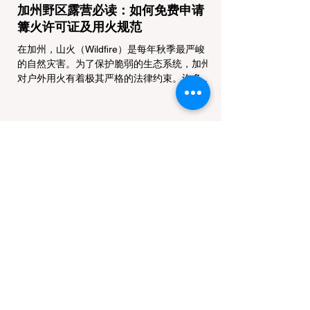
加州野区露营必读：如何免费申请
篝火许可证及用火规范
在加州，山火（Wildfire）是每年秋季最严峻
的自然灾害。为了保护脆弱的生态系统，加州
对户外用火有着极其严格的法律约束。许多户
外爱好者，尤其是刚接触背包徒步
（Backpacking）或分散露营（Dispersed
Camping）的新手，往往会在不知情的情况
下触犯法律——被巡林员（Park Ranger）开
出高额罚单的原因，有时仅仅是因为他们在野
外用便携式瓦斯炉烧了一壶热水。 在加州的
公共土地上，只要您脱离了成熟的商业或官方
营地，您就必须持有一张合法的 加州篝火许
可证 (California Campfire Permit)。本文将为
您彻底厘清这项规定的适用范围，并提供手把
手的免费申请指南。 一、 核心误区澄清：只
用瓦斯炉做饭，也需要许可证吗？ 这是加州
户外新手最常犯的错误。很多人认为“篝火”指
的是用木柴生起的明火，只要我不捡树枝生
火，就不需要许可证。 法律真相： 根据加州