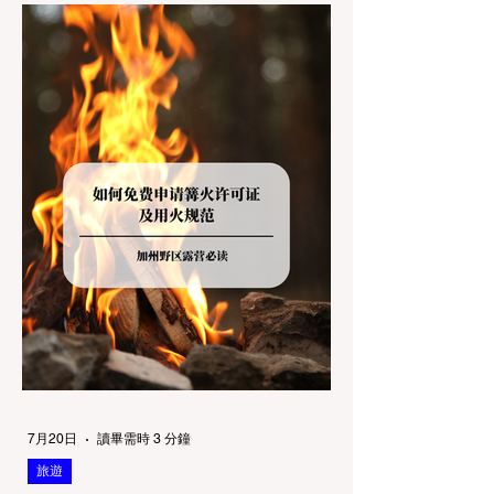
大大的 "No Dogs on Trail"（步道严禁犬只）
的指示牌，这无疑会彻底毁掉整个周末。 为
了避免“带狗碰壁”，您必须在出发前清楚地了
解不同公共土地系统对宠物政策，掌握实用的
路线筛选工具，并警惕加州特有的野外环境隐
患。 一、 破除宠物政策管辖权迷雾：狗狗到
底能去哪里？ 加州的户外区域由不同的政府
机构管理，其核心保护目标决定了宠物政策的
严格程度。我们可以将其视为一条“从严到宽”
的鄙视链： 1. 极其严格：国家公园 (National
Parks) & 州立公园 (State Parks) 政策基调：
优先保护原始生态与野生动物。 实际规定：
在优胜美地、红木国家公园等地，狗狗绝对不
被允许踏上任何未铺装的土路步道 (Dirt
Trails)、草甸
7月20日
讀畢需時 3 分鐘
旅遊