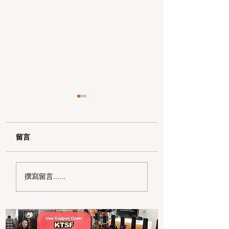
留言
2026 湾区超市扫货宝
2026 湾区省钱
撰寫留言......
典：Costco 标签秘密
南：如何读懂 PG&
与亚超省钱策略
单并申请 20% 的
补助