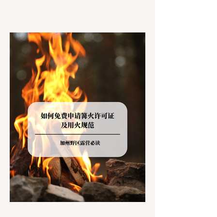
上几个小时的车前往优胜美地（Yosemite）
或大盆地红木州立公园（Big Basin
Redwoods），到了步道口才绝望地看到一块
大大的 "No Dogs on Trail"（步道严禁犬只）
的指示牌，这无疑会彻底毁掉整个周末。 为
了避免“带狗碰壁”，您必须在出发前清楚地了
解不同公共土地系统对宠物政策，掌握实用的
路线筛选工具，并警惕加州特有的野外环境隐
患。 一、 破除宠物政策管辖权迷雾：狗狗到
底能去哪里？ 加州的户外区域由不同的政府
机构管理，其核心保护目标决定了宠物政策的
严格程度。我们可以将其视为一条“从严到宽”
的鄙视链： 1. 极其严格：国家公园 (National
Parks) & 州立公园 (State Parks) 政策基调：
优先保护原始生态与野生动物。 实际规定：
在优胜美地、红木国家公园等地，狗狗绝对不
被允许踏上任何未铺装的土路步道 (Dirt
Trails)、草甸