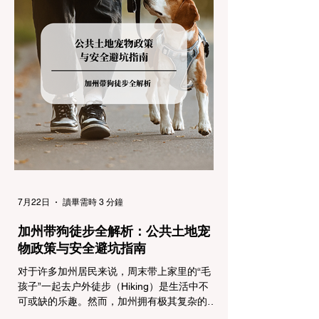
求，并为出行做好充足准备。 一、 核心概
念：看懂加州 R1, R2, R3 管制级别 当恶劣天
气来袭，加州交通局会在公路上启动防滑链管
制，并通过电子路牌指示当前的管制级别。加
州采用三个递进的级别（R1至R3）来规范通
行车辆： R1 管制 (Requirement 1) 规定内
容： 所有车辆必须安装防滑链。 豁免条件：
乘用车（Passenger Vehicles）、轻型卡车
（Light Trucks）只要配备了雪地轮胎（Snow
Tires），即可免装防滑链
7月22日
讀畢需時 3 分鐘
加州带狗徒步全解析：公共土地宠
物政策与安全避坑指南
对于许多加州居民来说，周末带上家里的“毛
孩子”一起去户外徒步（Hiking）是生活中不
可或缺的乐趣。然而，加州拥有极其复杂的公
共土地管辖权体系。如果您兴冲冲地带着狗开