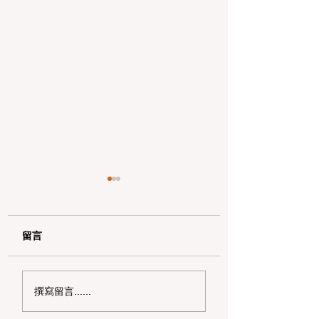
留言
加州野区露营必读：如
加州赶海与海钓入
撰寫留言......
何免费申请篝火许可证
101：手把手教您