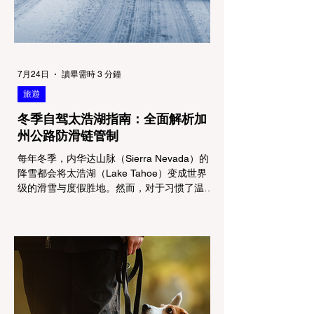
7月24日
讀畢需時 3 分鐘
旅遊
冬季自驾太浩湖指南：全面解析加
州公路防滑链管制
每年冬季，内华达山脉（Sierra Nevada）的
降雪都会将太浩湖（Lake Tahoe）变成世界
级的滑雪与度假胜地。然而，对于习惯了温暖
气候的加州居民而言，冬季经由 I-80 或 US-
50 公路进山，往往面临着一项严峻的挑战：
加州交通局 (Caltrans) 严格的防滑链管制
(Chain Controls)。 不了解这些规定，不仅可
能面临高额罚单或被公路巡警（CHP）劝
返，更可能在冰雪路面上引发严重的安全事
故。本文将为您系统解析加州的防滑链政策，
帮助您明确自己的车型在不同路况下的具体要