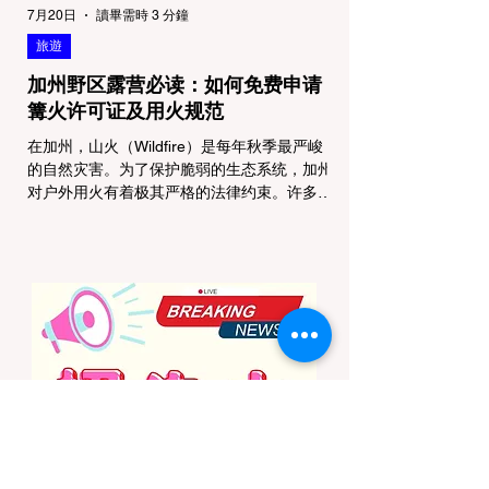
7月20日
讀畢需時 3 分鐘
旅遊
加州野区露营必读：如何免费申请
篝火许可证及用火规范
在加州，山火（Wildfire）是每年秋季最严峻
的自然灾害。为了保护脆弱的生态系统，加州
对户外用火有着极其严格的法律约束。许多户
外爱好者，尤其是刚接触背包徒步
（Backpacking）或分散露营（Dispersed
Camping）的新手，往往会在不知情的情况
下触犯法律——被巡林员（Park Ranger）开
出高额罚单的原因，有时仅仅是因为他们在野
外用便携式瓦斯炉烧了一壶热水。 在加州的
公共土地上，只要您脱离了成熟的商业或官方
营地，您就必须持有一张合法的 加州篝火许
可证 (California Campfire Permit)。本文将为
您彻底厘清这项规定的适用范围，并提供手把
手的免费申请指南。 一、 核心误区澄清：只
用瓦斯炉做饭，也需要许可证吗？ 这是加州