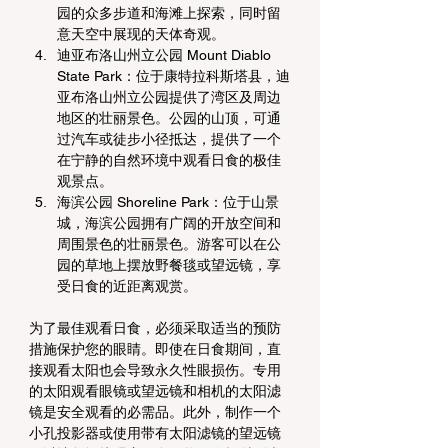
园的众多步道和海滩上探索，同时留
意天空中展现的天体奇观。
迪亚布洛山州立公园 Mount Diablo 
State Park：位于康特拉科斯塔县，迪
亚布洛山州立公园提供了湾区及周边
地区的壮丽景色。公园的山顶，可通
过汽车或徒步小径抵达，提供了一个
在宁静的自然环境中观看日食的极佳
观景点。
海滨公园 Shoreline Park：位于山景
城，海滨公园拥有广阔的开放空间和
周围景色的壮丽景色。游客可以在公
园的草地上摆放野餐毯或望远镜，享
受日食的近距离观赏。
为了最佳观看日食，必须采取适当的预防
措施保护您的眼睛。即使在日食期间，直
接观看太阳也会导致永久性眼损伤。专用
的太阳观看眼镜或望远镜和相机的太阳滤
镜是安全观看的必需品。此外，制作一个
小孔投影器或使用带有太阳滤镜的望远镜