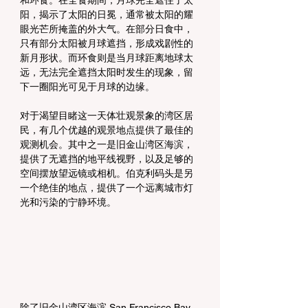
和环食。在全食期间，月球完全遮住了太
阳，揭示了太阳的日冕，通常被太阳的耀
眼光芒所掩盖的外大气。在部分日食中，
只有部分太阳被月球遮挡，形成戏剧性的
新月形状。而环食则是当月球距离地球太
远，无法完全遮挡太阳时发生的现象，留
下一圈阳光可见于月球的边缘。
对于渴望目睹这一天体壮观景象的湾区居
民，有几个优越的观景地点提供了最佳的
观测机会。其中之一是旧金山湾区海滨，
提供了无遮挡的地平线视野，以及足够的
空间摆放望远镜或相机。伯克利码头是另
一个绝佳的地点，提供了一个远离城市灯
光和污染的宁静环境。
除了旧金山湾区海滨 San Francisco Bay 