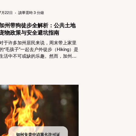
（Passenger Vehicles）、轻型卡车
（Light Trucks）只要配备了雪地轮胎
7月22日
讀畢需時 3 分鐘
（Snow Tires），即可免装防滑链
加州带狗徒步全解析：公共土地
宠物政策与安全避坑指南
对于许多加州居民来说，周末带上家里
的“毛孩子”一起去户外徒步（Hiking）是
生活中不可或缺的乐趣。然而，加州拥
有极其复杂的公共土地管辖权体系。如
果您兴冲冲地带着狗开上几个小时的车
前往优胜美地（Yosemite）或大盆地红
木州立公园（Big Basin Redwoods），
到了步道口才绝望地看到一块大大的
"No Dogs on Trail"（步道严禁犬只） 的
指示牌，这无疑会彻底毁掉整个周末。
为了避免“带狗碰壁”，您必须在出发前清
楚地了解不同公共土地系统对宠物政
策，掌握实用的路线筛选工具，并警惕
加州特有的野外环境隐患。 一、 破除宠