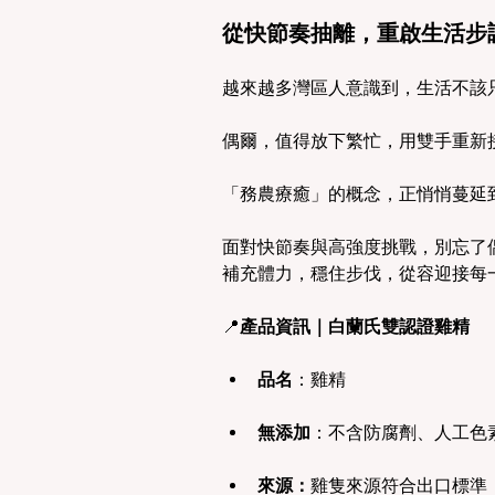
從快節奏抽離，重啟生活步
越來越多灣區人意識到，生活不該
偶爾，值得放下繁忙，用雙手重新
「務農療癒」的概念，正悄悄蔓延
面對快節奏與高強度挑戰，別忘了
補充體力，穩住步伐，從容迎接每
📍
產品資訊｜白蘭氏雙認證雞精
品名
：雞精
無添加
：不含防腐劑、人工色
來源：
雞隻來源符合出口標準