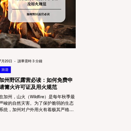
物政策管辖权迷雾：狗狗到底能去哪
里？ 加州的户外区域由不同的政府机构
管理，其核心保护目标决定了宠物政策
的严格程度。我们可以将其视为一条“从
严到宽”的鄙视链： 1. 极其严格：国家公
园 (National Parks) & 州立公园 (State
Parks) 政策基调： 优先保护原始生态与
野生动物。 实际规定： 在优胜美地、红
木国家公园等地，狗狗绝对不被允许踏
上任何未铺装的土路步道 (Dirt Trails)、
7月20日
讀畢需時 3 分鐘
草甸
旅遊
加州野区露营必读：如何免费申
请篝火许可证及用火规范
在加州，山火（Wildfire）是每年秋季最
严峻的自然灾害。为了保护脆弱的生态
系统，加州对户外用火有着极其严格的
法律约束。许多户外爱好者，尤其是刚
接触背包徒步（Backpacking）或分散露
营（Dispersed Camping）的新手，往往