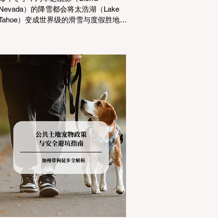
Nevada）的降雪都会将太浩湖（Lake
Tahoe）变成世界级的滑雪与度假胜地。
然而，对于习惯了温暖气候的加州居民
而言，冬季经由 I-80 或 US-50 公路进
山，往往面临着一项严峻的挑战：加州
交通局 (Caltrans) 严格的防滑链管制
(Chain Controls)。 不了解这些规定，不
仅可能面临高额罚单或被公路巡警
（CHP）劝返，更可能在冰雪路面上引
发严重的安全事故。本文将为您系统解
析加州的防滑链政策，帮助您明确自己
的车型在不同路况下的具体要求，并为
出行做好充足准备。 一、 核心概念：看
懂加州 R1, R2, R3 管制级别 当恶劣天气
来袭，加州交通局会在公路上启动防滑
链管制，并通过电子路牌指示当前的管
制级别。加州采用三个递进的级别（R1
至R3）来规范通行车辆： R1 管制
(Requirement 1) 规定内容： 所有车辆必
须安装防滑链。 豁免条件： 乘用车