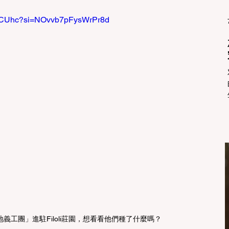
y7eCUhc?si=NOvvb7pFysWrPr8d
義工團」進駐Filoli莊園，想看看他們種了什麼嗎？