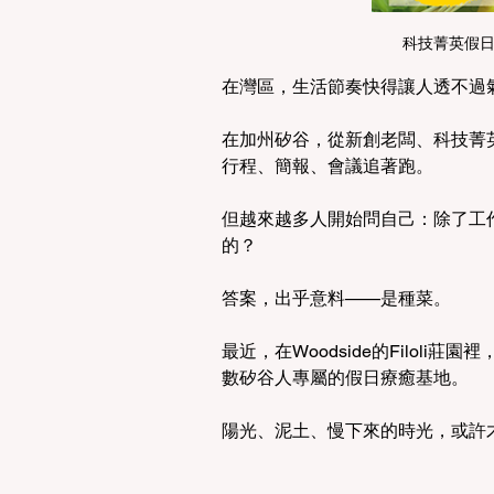
科技菁英假
在灣區，生活節奏快得讓人透不過
在加州矽谷，從新創老闆、科技菁
行程、簡報、會議追著跑。
但越來越多人開始問自己：除了工
的？
答案，出乎意料——是種菜。
最近，在Woodside的Filol
數矽谷人專屬的假日療癒基地。
陽光、泥土、慢下來的時光，或許