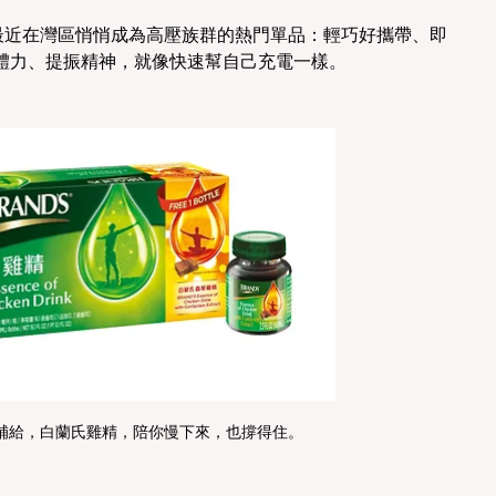
，最近在灣區悄悄成為高壓族群的熱門單品：輕巧好攜帶、即
體力、提振精神，就像快速幫自己充電一樣。
補給，白蘭氏雞精，陪你慢下來，也撐得住。