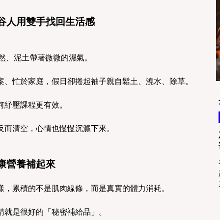
谷人用雙手找回生活感
意盎然、泥土帶著微微的濕氣。
案、忙於家庭，假日卻捲起袖子親自鬆土、澆水、除草。
何紓壓課程更有效。
反而清空，心情也慢慢沉澱下來。
康營養補起來
樣，累積的不是肌肉線條，而是真實的體力消耗。
精就是很好的「秘密補給品」。