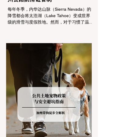
每年冬季，内华达山脉（Sierra Nevada）的
降雪都会将太浩湖（Lake Tahoe）变成世界
级的滑雪与度假胜地。然而，对于习惯了温暖
气候的加州居民而言，冬季经由 I-80 或 US-
50 公路进山，往往面临着一项严峻的挑战：
加州交通局 (Caltrans) 严格的防滑链管制
(Chain Controls)。 不了解这些规定，不仅可
能面临高额罚单或被公路巡警（CHP）劝
返，更可能在冰雪路面上引发严重的安全事
故。本文将为您系统解析加州的防滑链政策，
帮助您明确自己的车型在不同路况下的具体要
求，并为出行做好充足准备。 一、 核心概
念：看懂加州 R1, R2, R3 管制级别 当恶劣天
气来袭，加州交通局会在公路上启动防滑链管
制，并通过电子路牌指示当前的管制级别。加
州采用三个递进的级别（R1至R3）来规范通
行车辆： R1 管制 (Requirement 1) 规定内
容： 所有车辆必须安装防滑链。 豁免条件：
乘用车（Passenger Vehicles）、轻型卡车
（Light Trucks）只要配备了雪地轮胎（Snow