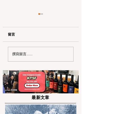
留言
加州带狗徒步全解析：
加州野区露营必读
撰寫留言......
公共土地宠物政策与安
何免费申请篝火许
全避坑指南
及用火规范
最新文章