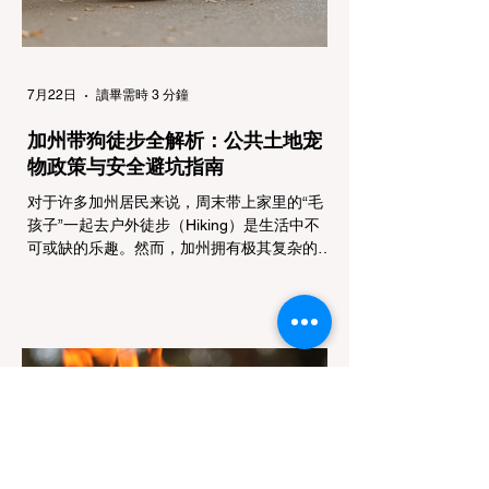
Tires），即可免装防滑链
7月22日
讀畢需時 3 分鐘
加州带狗徒步全解析：公共土地宠
物政策与安全避坑指南
对于许多加州居民来说，周末带上家里的“毛
孩子”一起去户外徒步（Hiking）是生活中不
可或缺的乐趣。然而，加州拥有极其复杂的公
共土地管辖权体系。如果您兴冲冲地带着狗开
上几个小时的车前往优胜美地（Yosemite）
或大盆地红木州立公园（Big Basin
Redwoods），到了步道口才绝望地看到一块
大大的 "No Dogs on Trail"（步道严禁犬只）
的指示牌，这无疑会彻底毁掉整个周末。 为
了避免“带狗碰壁”，您必须在出发前清楚地了
解不同公共土地系统对宠物政策，掌握实用的
路线筛选工具，并警惕加州特有的野外环境隐
患。 一、 破除宠物政策管辖权迷雾：狗狗到