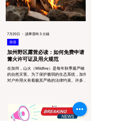
被允许踏上任何未铺装的土路步道 (Dirt
Trails)、草甸
7月20日
讀畢需時 3 分鐘
旅遊
加州野区露营必读：如何免费申请
篝火许可证及用火规范
在加州，山火（Wildfire）是每年秋季最严峻
的自然灾害。为了保护脆弱的生态系统，加州
对户外用火有着极其严格的法律约束。许多户
外爱好者，尤其是刚接触背包徒步
（Backpacking）或分散露营（Dispersed
Camping）的新手，往往会在不知情的情况
下触犯法律——被巡林员（Park Ranger）开
出高额罚单的原因，有时仅仅是因为他们在野
外用便携式瓦斯炉烧了一壶热水。 在加州的
公共土地上，只要您脱离了成熟的商业或官方