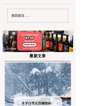
加州野区露营必读：如
加州赶海与海钓入
撰寫留言......
何免费申请篝火许可证
101：手把手教您
及用火规范
法“钓鱼证”
最新文章