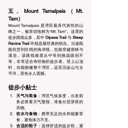
五、Mount Tamalpais（Mt. 
Tam） 
Mount Tamalpais 是湾区最具代表性的山
峰之一，被亲切地称为“Mt. Tam”。这里的
徒步路线众多，其中 
Dipsea Trail
 与 
Steep 
Ravine Trail
 环线是最经典的组合。沿途既
能欣赏到壮阔的海岸线，也能穿越密林与
溪谷。该路线难度从中等到挑战级别不
等，非常适合有经验的徒步者。登上山顶
时，你能俯瞰整个湾区，远至旧金山与太
平洋，景色令人震撼。 
徒步小贴士 
天气与装备
：湾区气候多变，出发前
务必查看天气预报，准备分层穿搭的
衣物。 
饮水与食物
：携带充足的水和能量零
食，避免体力不支。 
合适的鞋子
：选择舒适的徒步鞋，避