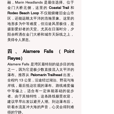
融，Marin Headlands 是最佳选择。位于
金门大桥北侧，这里的 
Coastal Trail
 和 
Rodeo Beach Loop
 不仅能俯瞰旧金山市
区，还能远眺太平洋的浩瀚景象。这里的
地形多为中等难度，但沿途风景极佳，是
摄影爱好者的天堂。尤其在日落时分，夕
阳余晖洒在金门大桥和城市天际线之上，
美得令人屏息。 
四、Alamere Falls（Point 
Reyes） 
Alamere Falls 是湾区最特别的徒步目的地
之一，因为它是极少数直接流入太平洋的
瀑布。推荐从 
Palomarin Trailhead
 出发，
全程约 13 公里，沿途经过湖泊、野花与海
岸线，最后抵达壮观的瀑布。路线难度偏
中等偏上，适合有一定体能基础的徒步
者。由于其独特性，这条路线极受欢迎，
建议早早出发以避开人潮。到达瀑布后，
听着水流直冲大海的声音，心灵会得到难
得的宁静。 