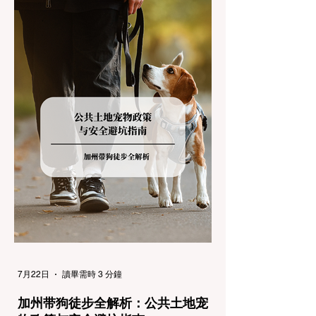
(Chain Controls)。 不了解这些规定，不仅可
能面临高额罚单或被公路巡警（CHP）劝
返，更可能在冰雪路面上引发严重的安全事
故。本文将为您系统解析加州的防滑链政策，
帮助您明确自己的车型在不同路况下的具体要
求，并为出行做好充足准备。 一、 核心概
念：看懂加州 R1, R2, R3 管制级别 当恶劣天
气来袭，加州交通局会在公路上启动防滑链管
制，并通过电子路牌指示当前的管制级别。加
州采用三个递进的级别（R1至R3）来规范通
行车辆： R1 管制 (Requirement 1) 规定内
容： 所有车辆必须安装防滑链。 豁免条件：
乘用车（Passenger Vehicles）、轻型卡车
（Light Trucks）只要配备了雪地轮胎（Snow
Tires），即可免装防滑链
7月22日
讀畢需時 3 分鐘
加州带狗徒步全解析：公共土地宠