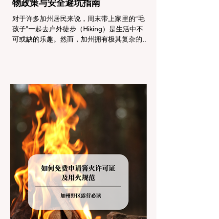
物政策与安全避坑指南
对于许多加州居民来说，周末带上家里的“毛
孩子”一起去户外徒步（Hiking）是生活中不
可或缺的乐趣。然而，加州拥有极其复杂的公
共土地管辖权体系。如果您兴冲冲地带着狗开
上几个小时的车前往优胜美地（Yosemite）
或大盆地红木州立公园（Big Basin
Redwoods），到了步道口才绝望地看到一块
大大的 "No Dogs on Trail"（步道严禁犬只）
的指示牌，这无疑会彻底毁掉整个周末。 为
了避免“带狗碰壁”，您必须在出发前清楚地了
解不同公共土地系统对宠物政策，掌握实用的
路线筛选工具，并警惕加州特有的野外环境隐
患。 一、 破除宠物政策管辖权迷雾：狗狗到
底能去哪里？ 加州的户外区域由不同的政府
机构管理，其核心保护目标决定了宠物政策的
严格程度。我们可以将其视为一条“从严到宽”
的鄙视链： 1. 极其严格：国家公园 (National
Parks) & 州立公园 (State Parks) 政策基调：
优先保护原始生态与野生动物。 实际规定：
在优胜美地、红木国家公园等地，狗狗绝对不