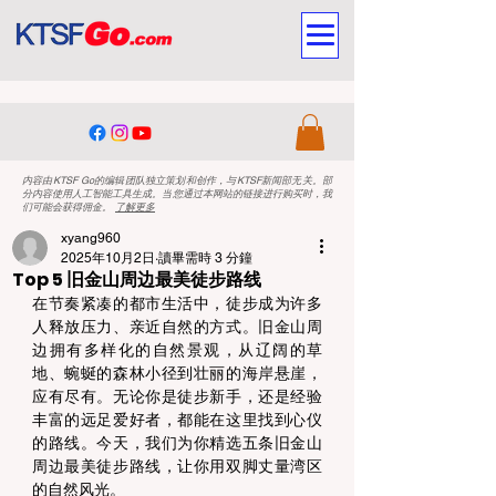
内容由KTSF Go的编辑团队独立策划和创作，与KTSF新闻部无关。部
分内容使用人工智能工具生成。当您通过本网站的链接进行购买时，我
们可能会获得佣金。
了解更多
xyang960
2025年10月2日
讀畢需時 3 分鐘
Top 5 旧金山周边最美徒步路线
在节奏紧凑的都市生活中，徒步成为许多
人释放压力、亲近自然的方式。旧金山周
边拥有多样化的自然景观，从辽阔的草
地、蜿蜒的森林小径到壮丽的海岸悬崖，
应有尽有。无论你是徒步新手，还是经验
丰富的远足爱好者，都能在这里找到心仪
的路线。今天，我们为你精选五条旧金山
周边最美徒步路线，让你用双脚丈量湾区
的自然风光。 