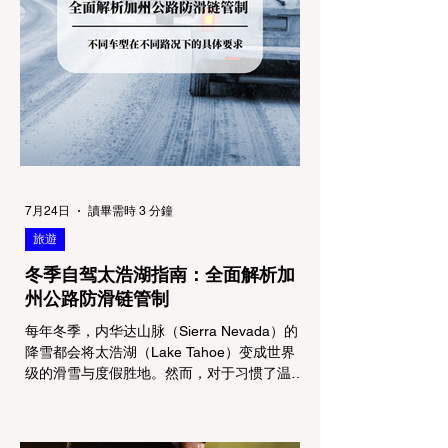
7月24日
讀畢需時 3 分鐘
旅遊
冬季自驾太浩湖指南：全面解析加
州公路防滑链管制
每年冬季，内华达山脉（Sierra Nevada）的
降雪都会将太浩湖（Lake Tahoe）变成世界
级的滑雪与度假胜地。然而，对于习惯了温暖
气候的加州居民而言，冬季经由 I-80 或 US-
50 公路进山，往往面临着一项严峻的挑战：
加州交通局 (Caltrans) 严格的防滑链管制