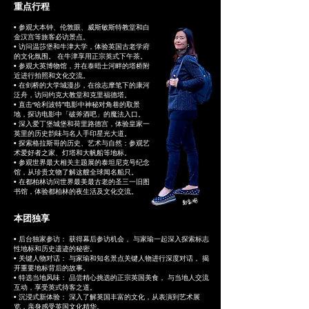
重点行程
• 参观大本钟、伦敦眼、威斯敏斯特教堂和白
金汉宫等旅客必访景点。
• 访问温莎堡和牛津大学，体验英国古老学府
的文化氛围。 在牛津享用正宗英式下午茶。
• 参观大英博物馆，并在泰晤士河畔的塔桥附
近进行拍照和文化交流。
• 在剑桥的大学城漫步，在徐志摩笔下的康河
泛舟，访问约克大教堂和克里福德塔。
• 直击“哈利波特”电影中神秘对角巷的取景
地，探访电影中「破斧酒吧」的魔法入口。
• 深入爱丁堡城堡和荷里路德宫，体验皇家一
英里的历史韵味与名人手印星光大道。
• 探索格拉斯哥的历史、艺术与自然：参观艺
术爱好者之家、灯塔和大帆船等地标。
• 参观世界最大相关主题展的泰坦尼克号纪念
馆，从珍贵文物了解这艘全球闻名船只。
• 在都柏林访问世界最美最古老的圣三一旧图
书馆，体验都柏林的夜生活及文化交流。
本团独享
• 后台独家参访： 获得幕后参访机会， 与家瑜一起深入探索标志
性地标和历史遗迹的秘密。
• 关键人物对话： 与家瑜和知名景点关键人物进行深度对话， 揭
开重要地标背后的故事。
• 特选当地风味： 品尝精心挑选的正宗英国美食， 与当地人交流
互动，享受英式待客之道。
• 沉浸式新体验： 深入了解英国丰富的文化，从表演到艺术展
览，亲身感受英国文化精华。