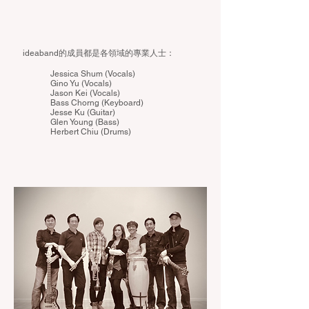
ideaband的成員都是各領域的專業人士：
Jessica Shum (Vocals)
Gino Yu (Vocals)
Jason Kei (Vocals)
Bass Chorng (Keyboard)
Jesse Ku (Guitar)
Glen Young (Bass)
Herbert Chiu (Drums)