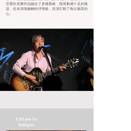
宗憲的音樂作品融合了多種風格，既有動感十足的搖
滾，也有深情婉轉的抒情曲，深深打動了每位聽眾的
心。
3:30 pm to
5:30pm