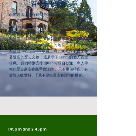
百年豪宅導覽
由前舊金山警察局長亨利·海勒姆·埃利斯於1890
年創立，Elliston Vineyards是位於Sunol,
California的一座歷史悠久的葡萄酒莊。莊園內的
豪宅擁有17個房間，以32吋厚的藍色砂岩牆和優
雅的石拱建造而成，並被列入國家歷史名錄。現
在的Elliston Vineyards莊主的地位已被中國企業
家趙凱Kenny Zhao 取得，所以豪宅內不僅保存
著豐富的歷史文物，還展示了Kenny的個人古董
珍藏。我們特別安排由Kenny親自歡迎、專人帶
領的歷史豪宅參觀導覽活動， 只有兩個時段，有
參觀人數限制，千萬不要錯過這個難得的機會。
1:45pm and 2:45pm