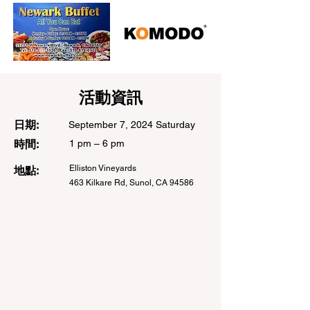
活動資訊
日期:
September 7, 2024 Saturday
時間:
1 pm – 6 pm
Elliston Vineyards
地點:
463 Kilkare Rd, Sunol, CA 94586