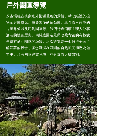
戶外園區導覽
探索環繞古典豪宅外鬱鬱蔥蔥的景觀、精心維護的植
物及庭園風光、枝葉繁茂的葡萄園、蘊含歲月故事的
古董雕像以及鴕鳥園區等。我們特邀酒莊主理人分享
酒莊的豐富歷史、獨特庭園造景與收藏背後的有趣故
事還有酒莊團隊的願景。這次導覽是一個難得全面了
解酒莊的機會，讓您沉浸在莊園的自然風光和歷史魅
力中。只有兩個導覽時段，並有參觀人數限制。