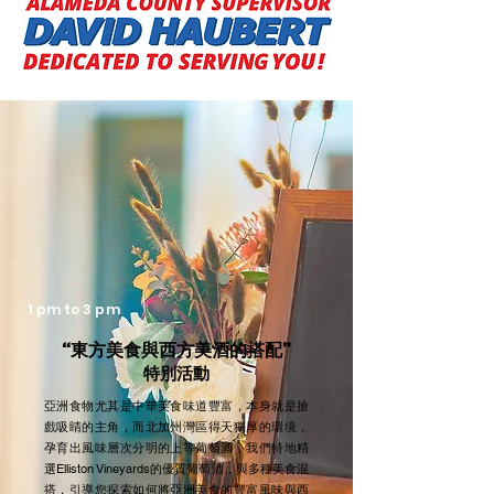
家將教您如何將東方節慶美食與西方葡萄酒完
美搭配，月餅達人將贈送本地新鮮製作的應景
美味月餅，此外，您還可以參加由酒莊主人親
自帶領的歷史豪宅導覽、逛逛販售具創意又實
用商品的攤位及誘人小吃的餐車、還有壓軸重
頭戲––由成軍多年功力深厚的本地樂團
ideaband聯合眾知名歌手呈現熱力四射的現
場演唱會。這個不容錯過的活動由KTSF「灣
區走走」主持人鄭家瑜主持，是今年舊金山灣
區最獨特、最歡慶、也最別出心裁的活動之
一。
1 pm to 3 pm
“東方美食與西方美酒的搭配”
特別活動
亞洲食物尤其是中華美食味道豐富，本身就是搶
戲吸睛的主角，而北加州灣區得天獨厚的環境，
孕育出風味層次分明的上等葡萄酒，我們特地精
選Elliston Vineyards的優質葡萄酒，與多種美食混
搭，引導您探索如何將亞洲美食的豐富風味與西