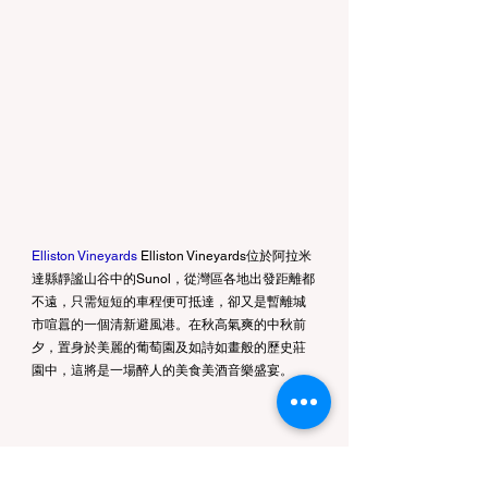
Elliston Vineyards
Elliston Vineyards位於阿拉米
達縣靜謐山谷中的Sunol，從灣區各地出發距離都
不遠，只需短短的車程便可抵達，卻又是暫離城
市喧囂的一個清新避風港。在秋高氣爽的中秋前
夕，置身於美麗的葡萄園及如詩如畫般的歷史莊
園中，這將是一場醉人的美食美酒音樂盛宴。