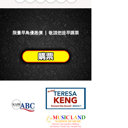
限量早鳥優惠價 | 敬請您提早購票
​贊助商