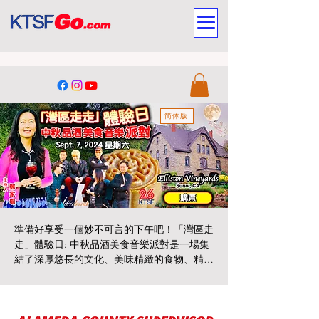
简体版
準備好享受一個妙不可言的下午吧！「灣區走
走」體驗日: 中秋品酒美食音樂派對是一場集
結了深厚悠長的文化、美味精緻的食物、精選
上等的葡萄酒、精彩紛呈的音樂和其他多采多
姿活動的中秋嘉年華。在綠意盎然的幽靜山谷
​贊助商
環繞下、在優雅古典的百年酒莊中，葡萄酒專