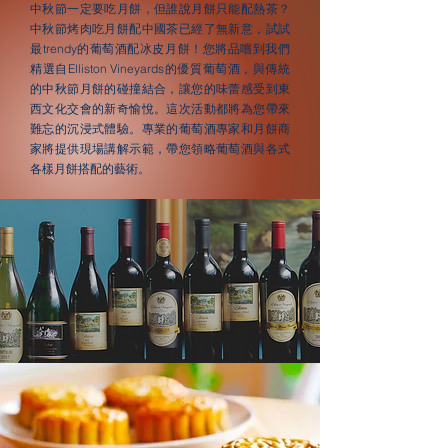
中秋節一定要吃月餅，但誰說月餅只能配熱茶？
中秋節烤肉吃月餅配中國茶已經了無新意，試試
最trendy的葡萄酒配冰皮月餅！您將品嚐到我們
精選自Elliston Vineyards的優質葡萄酒，與傳統
的中秋節月餅的碰撞結合，讓您的味蕾感受到東
西文化交會的新奇愉悅。這次活動都將為您帶來
難忘的沉浸式體驗。專業的葡萄酒專家和月餅商
家將提供現場講解示範，帶您領略葡萄酒與各式
各樣月餅搭配的藝術。