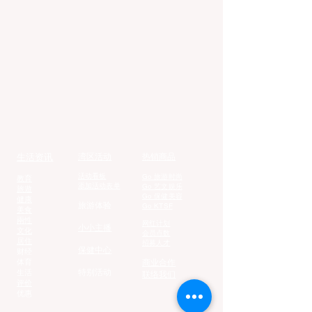
生活资讯
湾区活动
热销商品
活动看板
Go 旅游时尚
教育
添加活动表单
Go 艺文娱乐
旅遊
Go 保健美容
健康
旅游体验
Go KTSF
美食
兩性
网红计划
小小主播
文化
会员点数
居住
招募人才
保健中心
财经
体育
商业合作
生活
特别活动
联络我们
评价
优惠