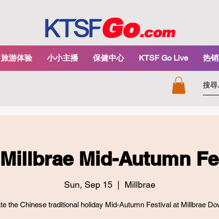
旅游体验
小小主播
保健中心
KTSF Go Live
热销
Millbrae Mid-Autumn Fe
Sun, Sep 15
  |  
Millbrae
te the Chinese traditional holiday Mid-Autumn Festival at Millbrae D