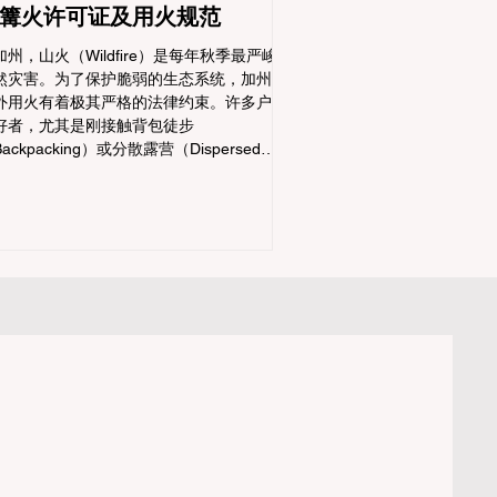
篝火许可证及用火规范
加州，山火（Wildfire）是每年秋季最严峻的
然灾害。为了保护脆弱的生态系统，加州对
外用火有着极其严格的法律约束。许多户外
好者，尤其是刚接触背包徒步
ackpacking）或分散露营（Dispersed
amping）的新手，往往会在不知情的情况下
犯法律——被巡林员（Park Ranger）开出高
罚单的原因，有时仅仅是因为他们在野外用
携式瓦斯炉烧了一壶热水。 在加州的公共土
上，只要您脱离了成熟的商业或官方营地，
就必须持有一张合法的 加州篝火许可证
alifornia Campfire Permit)。本文将为您彻底
清这项规定的适用范围，并提供手把手的免
申请指南。 一、 核心误区澄清：只用瓦斯炉
饭，也需要许可证吗？ 这是加州户外新手最
犯的错误。很多人认为“篝火”指的是用木柴生
的明火，只要我不捡树枝生火，就不需要许
证。 法律真相： 根据加州法律，篝火许可证
管辖范围涵盖了任何形式的野外火源。如果