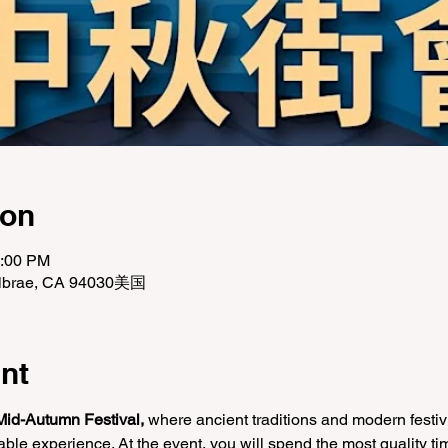
ion
5:00 PM
illbrae, CA 94030美国
nt
Mid-Autumn Festival, 
where ancient traditions and modern festivi
le experience. At the event, you will spend the most quality ti