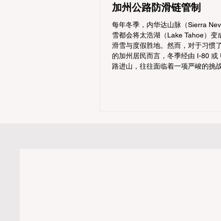
加州公路防滑链管制
每年冬季，内华达山脉（Sierra Ne
雪都会将太浩湖（Lake Tahoe）
滑雪与度假胜地。然而，对于习惯
的加州居民而言，冬季经由 I-80 或 U
路进山，往往面临着一项严峻的挑
通局 (Caltrans) 严格的防滑链管制 (
Controls)。 不了解这些规定，不
额罚单或被公路巡警（CHP）劝返
冰雪路面上引发严重的安全事故。
系统解析加州的防滑链政策，帮助
的车型在不同路况下的具体要求，
好充足准备。 一、 核心概念：看懂加
R2, R3 管制级别 当恶劣天气来袭
会在公路上启动防滑链管制，并通
指示当前的管制级别。加州采用三
别（R1至R3）来规范通行车辆： R
(Requirement 1) 规定内容： 
装防滑链。 豁免条件： 乘用车（Pass
Vehicles）、轻型卡车（Light Tru