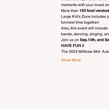
moments with your loved on
More than 
150 food vendors
Large Kid's Zone includes j
funniest time together!
Also, this event will includ
bands, dancing, singing, an
Join us on 
Sep.14th, and Se
HAVE FUN !!
The 2024 Millbrae Mid- Autu
Show More