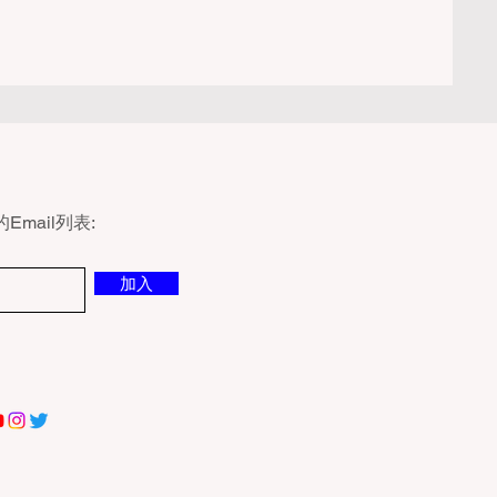
在未经开发的野地里使用以下任何设备，都
须持有该许可证： 传统的木柴篝火 (Wood
res) 木炭烧烤炉 (C
mail列表:
加入