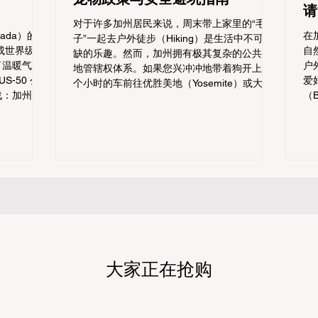
请
对于许多加州居民来说，周末带上家里的“毛孩
vada）的降
在
子”一起去户外徒步（Hiking）是生活中不可或
变成世界级的
自
缺的乐趣。然而，加州拥有极其复杂的公共土
了温暖气候
户
地管辖权体系。如果您兴冲冲地带着狗开上几
S-50 公
爱
个小时的车前往优胜美地（Yosemite）或大盆
战：加州交
（B
地红木州立公园（Big Basin Redwoods），到
Chain
C
了步道口才绝望地看到一块大大的 "No Dogs
仅可能面临高
触
on Trail"（步道严禁犬只） 的指示牌，这无疑
，更可能在
额
会彻底毁掉整个周末。 为了避免“带狗碰壁”，
本文将为您
便
您必须在出发前清楚地了解不同公共土地系统
您明确自己
地
对宠物政策，掌握实用的路线筛选工具，并警
并为出行做
您
惕加州特有的野外环境隐患。 一、 破除宠物政
州 R1,
(C
策管辖权迷雾：狗狗到底能去哪里？ 加州的户
，加州交通局
厘
外区域由不同的政府机构管理，其核心保护目
过电子路牌
费
标决定了宠物政策的严格程度。我们可以将其
个递进的级
做
视为一条“从严到宽”的鄙视链： 1. 极其严格：
1 管制
常
国家公园 (National Parks) & 州立公园 (State
大家正在抢购
所有车辆必须安
起
Parks) 政策基调： 优先保护原始生态与野生动
enger
可
物。 实际规定： 在优胜美地、红木国家公园等
cks）只要配
的
地，狗狗绝对不被允许踏上任何未铺装的土路