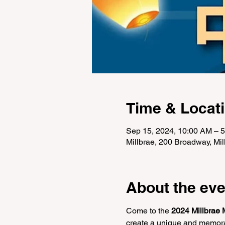
Time & Locat
Sep 15, 2024, 10:00 AM – 
Millbrae, 200 Broadway, M
About the eve
Come to the 
2024 Millbrae 
create a unique and memorab