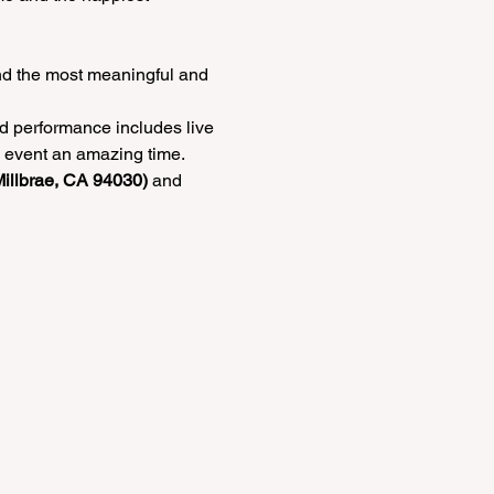
nd the most meaningful and 
nd performance includes live 
e event an amazing time.
illbrae, CA 94030) 
and 