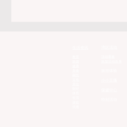
备了雪地轮胎（Snow Tires），
链
湾区活动
生活资讯
活动看板
教育
旅遊
添加活动表单
健康
旅游体验
美食
兩性
文化
小小主播
居住
财经
保健中心
体育
生活
特别活动
评价
优惠