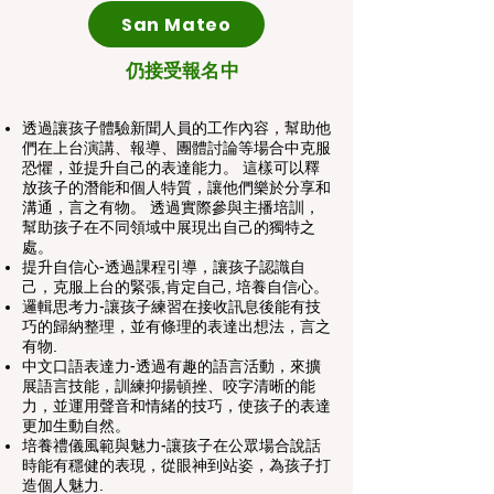
San Mateo
仍接受報名中
透過讓孩子體驗新聞人員的工作內容，幫助他
們在上台演講、報導、團體討論等場合中克服
恐懼，並提升自己的表達能力。 這樣可以釋
放孩子的潛能和個人特質，讓他們樂於分享和
溝通，言之有物。 透過實際參與主播培訓，
幫助孩子在不同領域中展現出自己的獨特之
處。
提升自信心-透過課程引導，讓孩子認識自
己，克服上台的緊張,肯定自己, 培養自信心。
邏輯思考力-讓孩子練習在接收訊息後能有技
巧的歸納整理，並有條理的表達出想法，言之
有物.
中文口語表達力-透過有趣的語言活動，來擴
展語言技能，訓練抑揚頓挫、咬字清晰的能
力，並運用聲音和情緒的技巧，使孩子的表達
更加生動自然。
培養禮儀風範與魅力-讓孩子在公眾場合說話
時能有穩健的表現，從眼神到站姿，為孩子打
造個人魅力.