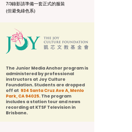
7/3錄影請準備一套正式的服裝
(但避免綠色系)
The Junior Media Anchor program is
administered by professional
instructors at
Joy Culture
Foundation
. Students are dropped
off at
934 Santa Cruz Ave A, Menlo
Park, CA 94025
.
The program
includes a station tour and news
recording at KTSF Television in
Brisbane.