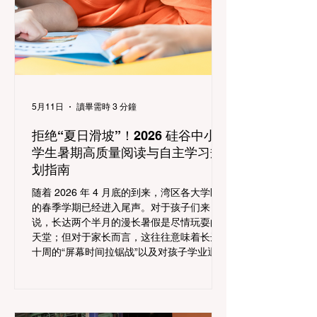
5月11日
讀畢需時 3 分鐘
拒绝“夏日滑坡”！2026 硅谷中小
学生暑期高质量阅读与自主学习规
划指南
随着 2026 年 4 月底的到来，湾区各大学区
的春季学期已经进入尾声。对于孩子们来
说，长达两个半月的漫长暑假是尽情玩耍的
天堂；但对于家长而言，这往往意味着长达
十周的“屏幕时间拉锯战”以及对孩子学业退步
的深深焦虑。 在教育界，有一个著名的现象
叫做“夏日滑坡 (Summer Slide)”——如果缺
乏持续的智力刺激，中小学生在暑假期间通
常会丧失相当于两到三个月的数学计算能力