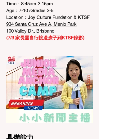
Time：8:45am-3:15pm
Age：7-10 /Grades 2-5
Location：Joy Culture Fundation & KTSF
934 Santa Cruz Ave A, Menlo Park
100 Valley Dr., Brisbane
(7/3 家長需自行接送孩子到KTSF錄影)
具備能力