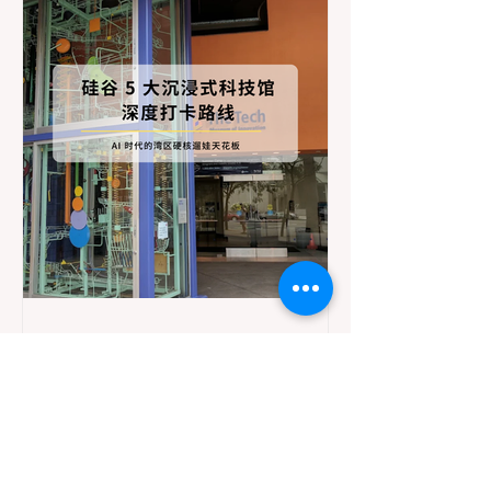
与阅读理解能力。在竞争激烈的硅谷，许多
家长试图用昂贵的超前补习班来填满孩子的
假期，但这往往会引发孩子的厌学情绪。 真
正的解法，不是把暑假变成“第三个学期”，而
是通过巧妙的资源利用与习惯养成，在无形
中巩固知识。本文将为您提供一份科学、低
压力的 2026 暑期自主学习与阅读规划指南。
一、 借力打力：全面激活湾区本地公共图书
馆的“游戏化”资源 要让孩子放下 iPad 拿起书
本，“说教”是最低效的方式，“游戏化
(Gamification)”才是核心策略。湾区的公共图
书馆系统是全美最顶级的教育资源库，且完
全免费。 报名 2026 暑期阅读挑战 (Summer
Reading Chall
4月20日
讀畢需時 4 分鐘
AI 时代的湾区硬核遛娃天花板：硅
谷 5 大沉浸式科技馆深度打卡路线
时间来到 2026 年 4 月，随着湾区气温的逐
渐攀升，初夏的紫外线让漫长的户外徒步变