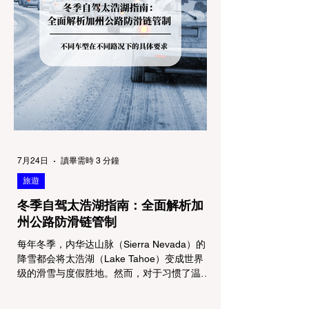
7月24日
讀畢需時 3 分鐘
旅遊
冬季自驾太浩湖指南：全面解析加
州公路防滑链管制
每年冬季，内华达山脉（Sierra Nevada）的
降雪都会将太浩湖（Lake Tahoe）变成世界
级的滑雪与度假胜地。然而，对于习惯了温暖
气候的加州居民而言，冬季经由 I-80 或 US-
50 公路进山，往往面临着一项严峻的挑战：