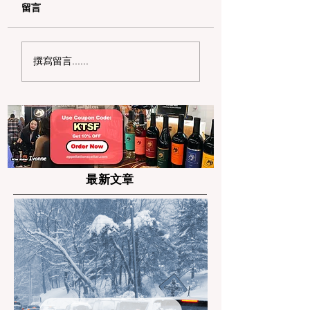
留言
加州野区露营必读：如
加州赶海与海钓入
撰寫留言......
何免费申请篝火许可证
101：手把手教您
及用火规范
法“钓鱼证”
最新文章