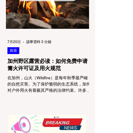
在优胜美地、红木国家公园等地，狗狗绝对不
被允许踏上任何未铺装的土路步道 (Dirt
Trails)、草甸
7月20日
讀畢需時 3 分鐘
旅遊
加州野区露营必读：如何免费申请
篝火许可证及用火规范
在加州，山火（Wildfire）是每年秋季最严峻
的自然灾害。为了保护脆弱的生态系统，加州
对户外用火有着极其严格的法律约束。许多户
外爱好者，尤其是刚接触背包徒步
（Backpacking）或分散露营（Dispersed
Camping）的新手，往往会在不知情的情况
下触犯法律——被巡林员（Park Ranger）开
出高额罚单的原因，有时仅仅是因为他们在野
外用便携式瓦斯炉烧了一壶热水。 在加州的