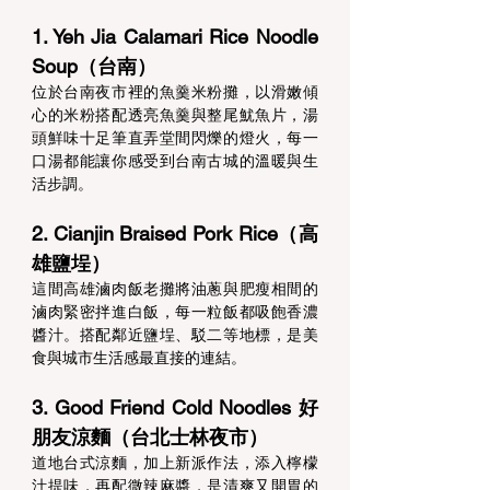
1. Yeh Jia Calamari Rice Noodle 
Soup（台南） 
位於台南夜市裡的魚羹米粉攤，以滑嫩傾
心的米粉搭配透亮魚羹與整尾魷魚片，湯
頭鮮味十足筆直弄堂間閃爍的燈火，每一
口湯都能讓你感受到台南古城的溫暖與生
活步調。 
2. Cianjin Braised Pork Rice（高
雄鹽埕） 
這間高雄滷肉飯老攤將油蔥與肥瘦相間的
滷肉緊密拌進白飯，每一粒飯都吸飽香濃
醬汁。搭配鄰近鹽埕、駁二等地標，是美
食與城市生活感最直接的連結。 
3. Good Friend Cold Noodles 好
朋友涼麵（台北士林夜市） 
道地台式涼麵，加上新派作法，添入檸檬
汁提味，再配微辣麻醬，是清爽又開胃的