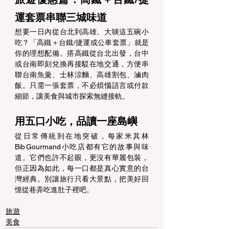
運套票串聯三城味道 
想要一日內從台北到高雄、大啖這五碗小
吃？「高鐵＋台鐵/捷運或公車套票」就是
你的理想配備。搭高鐵從台北出發，台中
或台南即刻兌換再接駁在地交通，方便串
聯台南魚羹、士林涼麵、高雄割包、滷肉
飯。只需一張套票，不必煩惱語言或付款
細節，讓美食與城市探索無縫接軌。 
用五口小吃，品讀一座島嶼 
從日常傳統到在地突破，每家米其林
Bib Gourmand小吃店都有它的故事與味
道。它們也許不起眼，更沒有華麗包裝，
但正因為如此，每一口都是真心實意的台
灣經典。別讓旅行只看大景點，把美好回
憶從巷弄吃進肚子裡吧。 
旅遊
美食