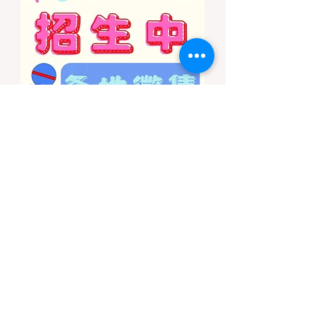
公共土地上，只要您脱离了成熟的商业或官方
营地，您就必须持有一张合法的 加州篝火许
可证 (California Campfire Permit)。本文将为
您彻底厘清这项规定的适用范围，并提供手把
手的免费申请指南。 一、 核心误区澄清：只
用瓦斯炉做饭，也需要许可证吗？ 这是加州
户外新手最常犯的错误。很多人认为“篝火”指
的是用木柴生起的明火，只要我不捡树枝生
火，就不需要许可证。 法律真相： 根据加州
法律，篝火许可证的管辖范围涵盖了任何形式
的野外火源。如果您在未经开发的野地里使用
以下任何设备，都必须持有该许可证： 传统
的木柴篝火 (Wood fires) 木炭烧烤炉 (C