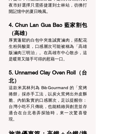
夜市好選擇只需搭捷運到士林站，彷彿打
開記憶中的夏日晚風。 
4. Chun Lan Gua Bao 藍家割包
（高雄） 
厚實蓬鬆的白包中夾進誠實滷肉，搭配花
生粉與酸菜，口感層次可能被稱為「高雄
版滷肉三明治」。在高雄市中心散步，這
是暖胃又隨手可得的慰藉一口。 
5. Unnamed Clay Oven Roll（台
北） 
這款米其林列為 Bib Gourmand 的「窯烤
捲餅」採赤手工法，以炭火窯烤出外皮酥
脆、內餡紮實的口感層次，足以提醒你：
台灣小吃不只傳統，也能精緻與創意並存
適合在台北巷弄探險時，來一次驚喜發
現。 
旅遊優惠篇：高鐵＋台鐵/捷