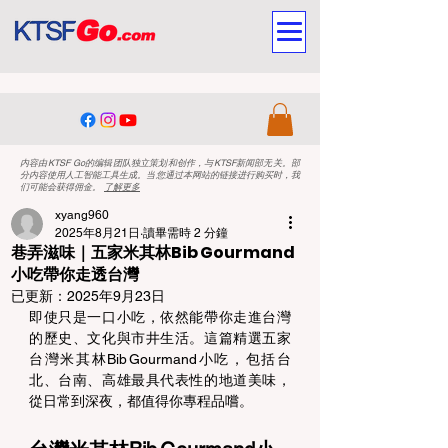
内容由KTSF Go的编辑团队独立策划和创作，与KTSF新闻部无关。部
分内容使用人工智能工具生成。当您通过本网站的链接进行购买时，我
们可能会获得佣金。
了解更多
xyang960
2025年8月21日
讀畢需時 2 分鐘
巷弄滋味｜五家米其林Bib Gourmand
小吃帶你走透台灣
已更新：
2025年9月23日
即使只是一口小吃，依然能帶你走進台灣
的歷史、文化與市井生活。這篇精選五家
台灣米其林
Bib Gourmand小吃，包括台
北、台南、高雄最具代表性的地道美味，
從日常到深夜，都值得你專程品嚐。 