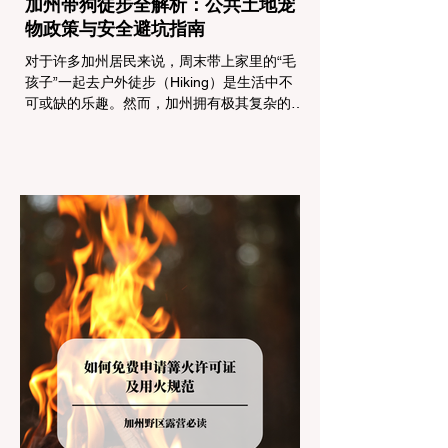
加州带狗徒步全解析：公共土地宠
物政策与安全避坑指南
对于许多加州居民来说，周末带上家里的“毛
孩子”一起去户外徒步（Hiking）是生活中不
可或缺的乐趣。然而，加州拥有极其复杂的公
共土地管辖权体系。如果您兴冲冲地带着狗开
上几个小时的车前往优胜美地（Yosemite）
或大盆地红木州立公园（Big Basin
Redwoods），到了步道口才绝望地看到一块
大大的 "No Dogs on Trail"（步道严禁犬只）
的指示牌，这无疑会彻底毁掉整个周末。 为
了避免“带狗碰壁”，您必须在出发前清楚地了
解不同公共土地系统对宠物政策，掌握实用的
路线筛选工具，并警惕加州特有的野外环境隐
患。 一、 破除宠物政策管辖权迷雾：狗狗到
底能去哪里？ 加州的户外区域由不同的政府
机构管理，其核心保护目标决定了宠物政策的
严格程度。我们可以将其视为一条“从严到宽”
的鄙视链： 1. 极其严格：国家公园 (National
Parks) & 州立公园 (State Parks) 政策基调：
优先保护原始生态与野生动物。 实际规定：