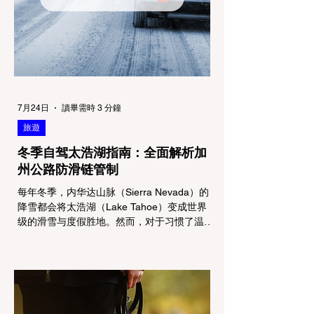
7月24日
讀畢需時 3 分鐘
旅遊
冬季自驾太浩湖指南：全面解析加
州公路防滑链管制
每年冬季，内华达山脉（Sierra Nevada）的
降雪都会将太浩湖（Lake Tahoe）变成世界
级的滑雪与度假胜地。然而，对于习惯了温暖
气候的加州居民而言，冬季经由 I-80 或 US-
50 公路进山，往往面临着一项严峻的挑战：
加州交通局 (Caltrans) 严格的防滑链管制
(Chain Controls)。 不了解这些规定，不仅可
能面临高额罚单或被公路巡警（CHP）劝
返，更可能在冰雪路面上引发严重的安全事