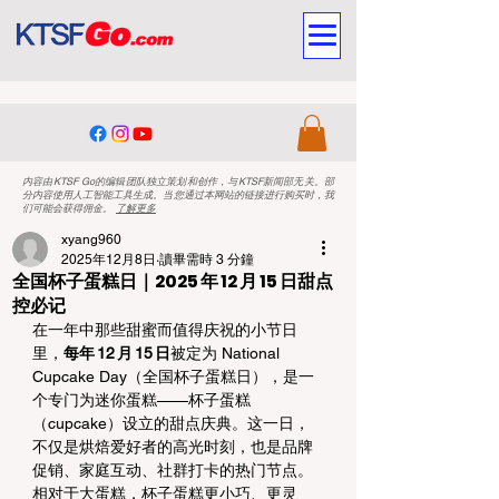
内容由KTSF Go的编辑团队独立策划和创作，与KTSF新闻部无关。部
分内容使用人工智能工具生成。当您通过本网站的链接进行购买时，我
们可能会获得佣金。
了解更多
xyang960
2025年12月8日
讀畢需時 3 分鐘
全国杯子蛋糕日｜2025 年 12 月 15 日甜点
控必记
在一年中那些甜蜜而值得庆祝的小节日
里，
每年 12 月 15 日
被定为 National 
Cupcake Day（全国杯子蛋糕日），是一
个专门为迷你蛋糕——杯子蛋糕
（cupcake）设立的甜点庆典。这一日，
不仅是烘焙爱好者的高光时刻，也是品牌
促销、家庭互动、社群打卡的热门节点。
相对于大蛋糕，杯子蛋糕更小巧、更灵