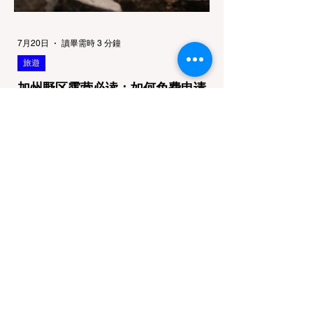
7月20日
讀畢需時 3 分鐘
旅遊
加州野区露营必读：如何免费申请
篝火许可证及用火规范
在加州，山火（Wildfire）是每年秋季最严峻
的自然灾害。为了保护脆弱的生态系统，加州
对户外用火有着极其严格的法律约束。许多户
外爱好者，尤其是刚接触背包徒步
（Backpacking）或分散露营（Dispersed
Camping）的新手，往往会在不知情的情况
下触犯法律——被巡林员（Park Ranger）开
出高额罚单的原因，有时仅仅是因为他们在野
外用便携式瓦斯炉烧了一壶热水。 在加州的
公共土地上，只要您脱离了成熟的商业或官方
营地，您就必须持有一张合法的 加州篝火许
可证 (California Campfire Permit)。本文将为
您彻底厘清这项规定的适用范围，并提供手把