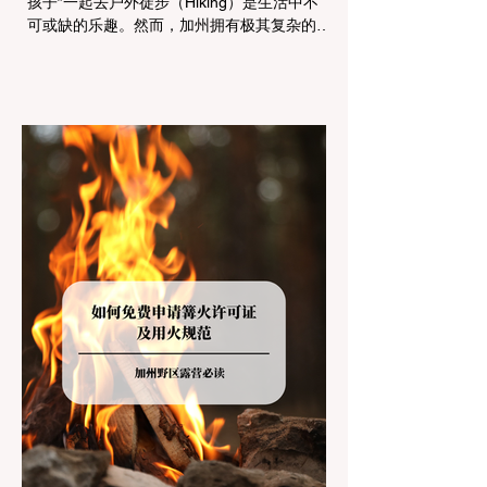
孩子”一起去户外徒步（Hiking）是生活中不
可或缺的乐趣。然而，加州拥有极其复杂的公
共土地管辖权体系。如果您兴冲冲地带着狗开
上几个小时的车前往优胜美地（Yosemite）
或大盆地红木州立公园（Big Basin
Redwoods），到了步道口才绝望地看到一块
大大的 "No Dogs on Trail"（步道严禁犬只）
的指示牌，这无疑会彻底毁掉整个周末。 为
了避免“带狗碰壁”，您必须在出发前清楚地了
解不同公共土地系统对宠物政策，掌握实用的
路线筛选工具，并警惕加州特有的野外环境隐
患。 一、 破除宠物政策管辖权迷雾：狗狗到
底能去哪里？ 加州的户外区域由不同的政府
机构管理，其核心保护目标决定了宠物政策的
严格程度。我们可以将其视为一条“从严到宽”
的鄙视链： 1. 极其严格：国家公园 (National
Parks) & 州立公园 (State Parks) 政策基调：
优先保护原始生态与野生动物。 实际规定：
在优胜美地、红木国家公园等地，狗狗绝对不
被允许踏上任何未铺装的土路步道 (Dirt
Trails)、草甸