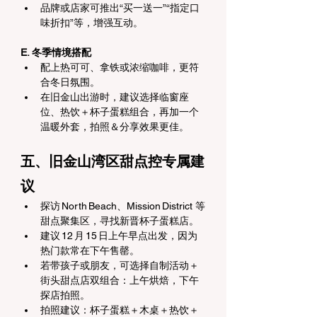
品牌或店家可推出“买一送一”“指定口
味折扣”等，增强互动。
E. 冬季情境搭配
配上热可可、拿铁或浓缩咖啡，更符
合冬日氛围。
在旧金山出游时，建议选择临窗座
位、热饮＋杯子蛋糕组合，再加一个
温暖外套，拍照＆分享效果更佳。
五、旧金山湾区甜点控专属建
议
探访 North Beach、Mission District 等
甜点聚集区，寻找新晋杯子蛋糕店。
建议 12 月 15 日上午早点出发，因为
热门款常在下午售罄。
若带孩子或朋友，可选择自制活动＋
街头甜点店双组合：上午烘焙，下午
探店拍照。
拍照建议：杯子蛋糕＋木桌＋热饮＋