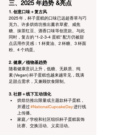
三、2025 年趋势 &亮点
1. 创意口味＋复古风
2025 年，杯子蛋糕的口味已远超香草与巧
克力。许多烘焙坊推出薰衣草蜜、咸焦
糖、抹茶红豆、酒香口味等创意款。与此
同时，复古的 “1‑2‑3‑4 蛋糕” 配方仍被甜
点店用作灵感：1 杯黄油、2 杯糖、3 杯面
粉、4 个鸡蛋。
2. 健康／植物基趋势
随着健康意识上升，低糖、无麸质、纯
素 (Vegan) 杯子蛋糕也越来越常见，既满
足甜点需求，又兼顾饮食限制。
3. 社群＋线下互动强化
烘焙坊推出限量或主题款杯子蛋糕，
并通过 
#NationalCupcakeDay
 进行线
上传播。
家庭／学校和社区组织杯子蛋糕装饰
比赛、交换活动、义卖活动。