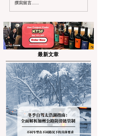
2026 年湾区送礼终极
如何装饰圣诞树：
撰寫留言......
篇：情人节情侣对戒/腕
2025 终极指南
表品牌 Top 6 推荐
最新文章