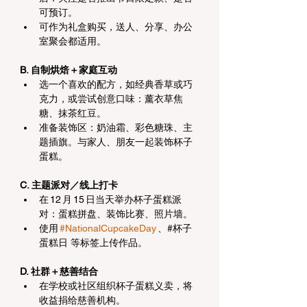
可预订。
可作为礼盒购买，送人、分享、办公
室聚会都适用。
B. 自制烘焙＋家庭互动
选一个喜欢的配方，如经典香草或巧
克力，或尝试创意口味：薰衣草焦
糖、抹茶红豆。
准备装饰区：奶油霜、彩色糖珠、主
题插旗。与家人、朋友一起装饰杯子
蛋糕。
C. 主题派对／线上打卡
在 12 月 15 日当天举办杯子蛋糕派
对：蛋糕拼盘、装饰比赛、照片墙。
使用 
#NationalCupcakeDay
 、#杯子
蛋糕日 等标签上传作品。
D. 社群＋慈善结合
在学校或社区组织杯子蛋糕义卖，将
收益捐给慈善机构。