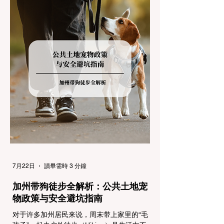
故。本文将为您系统解析加州的防滑链政策，
帮助您明确自己的车型在不同路况下的具体要
求，并为出行做好充足准备。 一、 核心概
念：看懂加州 R1, R2, R3 管制级别 当恶劣天
气来袭，加州交通局会在公路上启动防滑链管
制，并通过电子路牌指示当前的管制级别。加
州采用三个递进的级别（R1至R3）来规范通
行车辆： R1 管制 (Requirement 1) 规定内
容： 所有车辆必须安装防滑链。 豁免条件：
乘用车（Passenger Vehicles）、轻型卡车
（Light Trucks）只要配备了雪地轮胎（Snow
Tires），即可免装防滑链
7月22日
讀畢需時 3 分鐘
加州带狗徒步全解析：公共土地宠
物政策与安全避坑指南
对于许多加州居民来说，周末带上家里的“毛