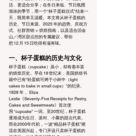
活、更适合分享；在冬日来临、节日氛围
渐浓的季节，用一个“杯子蛋糕仪式”结束一
天，既简单又温暖。本文将从杯子蛋糕的
历史、节日来源、2025 年的趋势、庆祝方
式、社群营销 + 烘焙指南，以及适合旧金
山／湾区甜点控的专属建议，帮你
把 12 月 15 日吃得有滋有味。
一、杯子蛋糕的历史与文化
杯子蛋糕（cupcake）虽小，却有着丰富
的烘焙历史。早在 18 世纪末，美国烘焙书
籍中已有“轻蛋糕可烤于小杯中（light 
cakes to bake in small cups）”的纪录。
1828 年， Eliza 
Leslie《Seventy‑Five Receipts for Pastry, 
Cakes and Sweetmeats》首次使
用 “cupcake” 一词。至20世纪，杯子蛋糕
逐渐成为生日、派对、小聚的甜点代表。
而在2000年代初，一波“精品杯子蛋糕”潮
流在美国兴起，专门开设只卖杯子蛋糕的