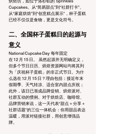
烘焙坊，如位于洛杉矶的 Sprinkles 
Cupcakes。从“简易甜点”到“社群打卡”、
从“家庭烘焙”到“创意糕点展示”，杯子蛋糕
已经不仅仅是食物，更是文化符号。
二、全国杯子蛋糕日的起源与
意义
National Cupcake Day 每年固定
在 12 月 15 日。 虽然起源并无明确定义，
但多个节日日历、烘焙资源网站均将其列
为「庆祝杯子蛋糕」的非正式节日。为什
么选在 12 月 15 日？理由包括：接近年末
假期季、天气转凉、适合室内甜点庆祝；
此外，该日已渐成品牌促销、烘焙派对、
社群互动的惯例。对于烘焙店、咖啡馆、
品牌营销来说，这一天代表“甜点＋分享＋
社群话题”的三位一体机会：你用甜品表达
温暖，用派对链接社群，用创意增强品
牌。