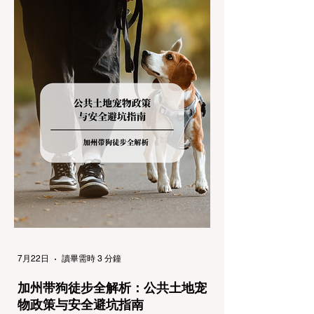
能面临高额罚单或被公路巡警（CHP）劝
返，更可能在冰雪路面上引发严重的安全事
故。本文将为您系统解析加州的防滑链政策，
帮助您明确自己的车型在不同路况下的具体要
求，并为出行做好充足准备。 一、 核心概
念：看懂加州 R1, R2, R3 管制级别 当恶劣天
气来袭，加州交通局会在公路上启动防滑链管
制，并通过电子路牌指示当前的管制级别。加
州采用三个递进的级别（R1至R3）来规范通
行车辆： R1 管制 (Requirement 1) 规定内
容： 所有车辆必须安装防滑链。 豁免条件：
乘用车（Passenger Vehicles）、轻型卡车
（Light Trucks）只要配备了雪地轮胎（Snow
Tires），即可免装防滑链
7月22日
讀畢需時 3 分鐘
加州带狗徒步全解析：公共土地宠
物政策与安全避坑指南