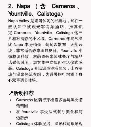
2. Napa（含 Carneros、
Yountville、Calistoga） 
Napa Valley 是避暑休闲的经典地，却在一
般认知中被观光客高频涌访。推荐锁
定 Carneros、Yountville、Calistoga 这三
片相对清静的小区域。Carneros 年均气温
比 Napa 本身稍低，葡萄园散布，天蓝云
淡，非常适合静享田野夏日。Yountville 小
镇格调精致，林荫道旁米其林餐厅与精品
店错落其间，游客集中度低但生活仪式感
高。Calistoga 则以温泉泥浴闻名，山谷清
凉与温泉热流交织，为避暑旅行增添了身
心双重调节体验。 
📍活动推荐 
Carneros 区骑行穿梭霞多丽与黑比诺
葡萄园 
在 Yountville 享受法式餐厅美食和河
边散步 
Calistoga 体验泥浴、温泉和间歇泉观