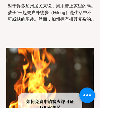
对于许多加州居民来说，周末带上家里的“毛
孩子”一起去户外徒步（Hiking）是生活中不
可或缺的乐趣。然而，加州拥有极其复杂的公
共土地管辖权体系。如果您兴冲冲地带着狗开
上几个小时的车前往优胜美地（Yosemite）
或大盆地红木州立公园（Big Basin
Redwoods），到了步道口才绝望地看到一块
大大的 "No Dogs on Trail"（步道严禁犬只）
的指示牌，这无疑会彻底毁掉整个周末。 为
了避免“带狗碰壁”，您必须在出发前清楚地了
解不同公共土地系统对宠物政策，掌握实用的
路线筛选工具，并警惕加州特有的野外环境隐
患。 一、 破除宠物政策管辖权迷雾：狗狗到
底能去哪里？ 加州的户外区域由不同的政府
机构管理，其核心保护目标决定了宠物政策的
严格程度。我们可以将其视为一条“从严到宽”
的鄙视链： 1. 极其严格：国家公园 (National
Parks) & 州立公园 (State Parks) 政策基调：
优先保护原始生态与野生动物。 实际规定：
在优胜美地、红木国家公园等地，狗狗绝对不
被允许踏上任何未铺装的土路步道 (Dirt