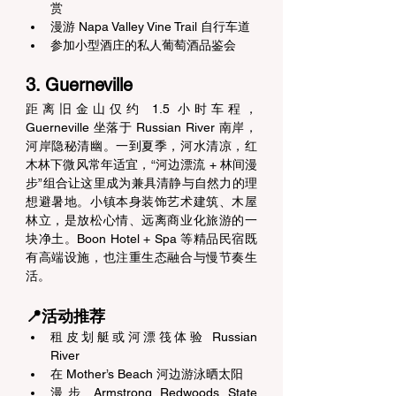
赏 
漫游 Napa Valley Vine Trail 自行车道 
参加小型酒庄的私人葡萄酒品鉴会 
3. Guerneville 
距离旧金山仅约 1.5 小时车程，
Guerneville 坐落于 Russian River 南岸，
河岸隐秘清幽。一到夏季，河水清凉，红
木林下微风常年适宜，“河边漂流 + 林间漫
步”组合让这里成为兼具清静与自然力的理
想避暑地。小镇本身装饰艺术建筑、木屋
林立，是放松心情、远离商业化旅游的一
块净土。Boon Hotel + Spa 等精品民宿既
有高端设施，也注重生态融合与慢节奏生
活。 
📍活动推荐 
租皮划艇或河漂筏体验 Russian 
River 
在 Mother’s Beach 河边游泳晒太阳 
漫步 Armstrong Redwoods State 