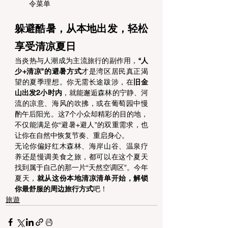
令菜单 
躲避酷暑，从本地出发，轻松
享受清凉夏日 
当炎热与人潮成为主流旅行的副作用，
“人
少+清凉”的避暑方式
才是湾区居民真正渴
望的夏季理想。你无需长途跋涉，在
旧金
山出发2小时内
，就能邂逅森林的宁静、河
流的凉意、海风的吹拂，或在葡萄园中慢
酌午后阳光。这7个小众却精彩的目的地，
不仅能满足你“避暑+避人”的双重需求，也
让你在自然中恢复节奏、重启身心。 
无论你偏好红木森林、海岸山谷、温泉疗
养还是慢调美食之旅，都可以在这个夏天
找到属于自己的那一片“天然空调区”。今年
夏天，
就从这份本地清凉清单开始，解锁
你最舒服的周边旅行方式
吧！
旅遊