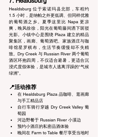
7. Healdsburg 
Healdsburg 位于索诺玛县北部，车程约 
1.5 小时，是纳帕之外更低调、但同样优雅
的葡萄酒之乡。夏季这里比 Napa 更凉
爽，晚风徐徐，阳光在葡萄藤间洒下斑驳
光影。小镇中心是围绕 Plaza 建立的精品
聚集区，画廊、葡萄酒吧、家族酒庄与咖
啡馆星罗棋布，生活节奏缓慢却不失精
致。Dry Creek 与 Russian River 两个葡萄
酒区环抱四周，不仅适合避暑，更适合沉
浸式度假体验，是城市人逃离浮躁的“气候
绿洲”。 
📍活动推荐 
在 Healdsburg Plaza 品咖啡、逛画廊
与手工精品店 
自行车骑行穿越 Dry Creek Valley 葡
萄园 
河边野餐于 Russian River 小溪边 
预约小酒庄的私密品酒体验 
晚间在 Farm to Table 餐厅享受当地时