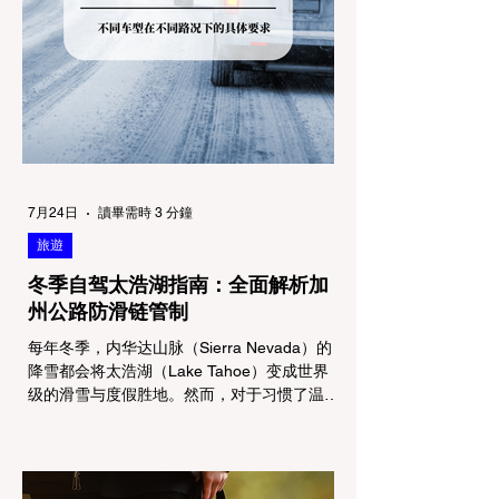
7月24日
讀畢需時 3 分鐘
旅遊
冬季自驾太浩湖指南：全面解析加
州公路防滑链管制
每年冬季，内华达山脉（Sierra Nevada）的
降雪都会将太浩湖（Lake Tahoe）变成世界
级的滑雪与度假胜地。然而，对于习惯了温暖
气候的加州居民而言，冬季经由 I-80 或 US-
50 公路进山，往往面临着一项严峻的挑战：
加州交通局 (Caltrans) 严格的防滑链管制
(Chain Controls)。 不了解这些规定，不仅可