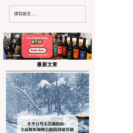
加州野区露营必读：如
加州赶海与海钓入
撰寫留言......
何免费申请篝火许可证
101：手把手教您
及用火规范
法“钓鱼证”
最新文章