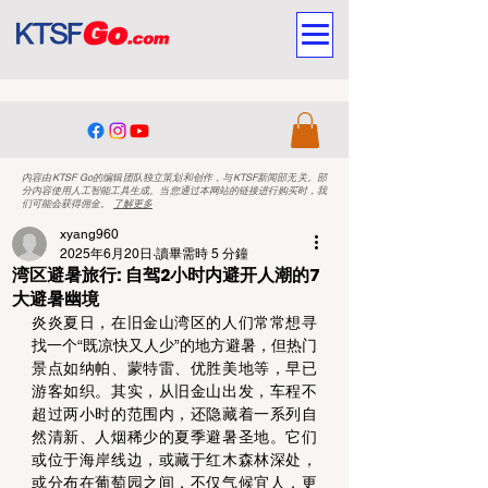
内容由KTSF Go的编辑团队独立策划和创作，与KTSF新闻部无关。部
分内容使用人工智能工具生成。当您通过本网站的链接进行购买时，我
们可能会获得佣金。
了解更多
xyang960
2025年6月20日
讀畢需時 5 分鐘
湾区避暑旅行: 自驾2小时内避开人潮的7
大避暑幽境
炎炎夏日，在旧金山湾区的人们常常想寻
找一个“既凉快又人少”的地方避暑，但热门
景点如纳帕、蒙特雷、优胜美地等，早已
游客如织。其实，从旧金山出发，车程不
超过两小时的范围内，还隐藏着一系列自
然清新、人烟稀少的夏季避暑圣地。它们
或位于海岸线边，或藏于红木森林深处，
或分布在葡萄园之间，不仅气候宜人，更