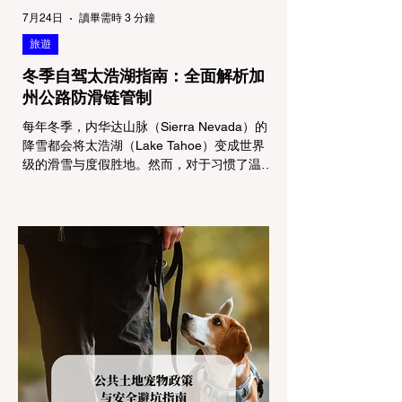
7月24日
讀畢需時 3 分鐘
旅遊
冬季自驾太浩湖指南：全面解析加
州公路防滑链管制
每年冬季，内华达山脉（Sierra Nevada）的
降雪都会将太浩湖（Lake Tahoe）变成世界
级的滑雪与度假胜地。然而，对于习惯了温暖
气候的加州居民而言，冬季经由 I-80 或 US-
50 公路进山，往往面临着一项严峻的挑战：
加州交通局 (Caltrans) 严格的防滑链管制
(Chain Controls)。 不了解这些规定，不仅可
能面临高额罚单或被公路巡警（CHP）劝
返，更可能在冰雪路面上引发严重的安全事
故。本文将为您系统解析加州的防滑链政策，
帮助您明确自己的车型在不同路况下的具体要
求，并为出行做好充足准备。 一、 核心概
念：看懂加州 R1, R2, R3 管制级别 当恶劣天
气来袭，加州交通局会在公路上启动防滑链管
制，并通过电子路牌指示当前的管制级别。加