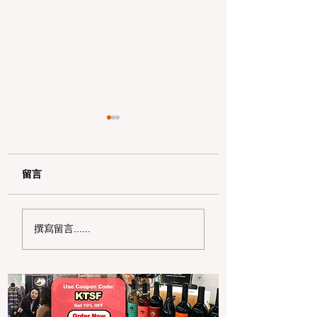
留言
AI 时代的湾区硬核遛娃
拒绝“水”履历！20
撰寫留言......
天花板：硅谷 5 大沉浸
湾区高中生暑期高
式科技馆深度打卡路线
社区服务项目申请