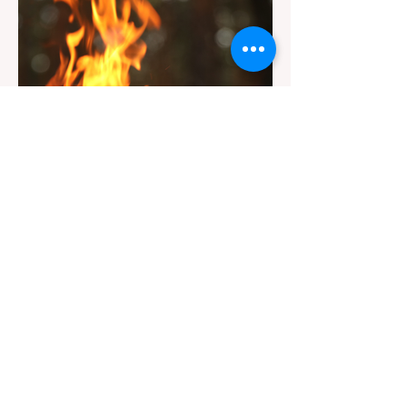
的指示牌，这无疑会彻底毁掉整个周末。 为
了避免“带狗碰壁”，您必须在出发前清楚地了
解不同公共土地系统对宠物政策，掌握实用的
路线筛选工具，并警惕加州特有的野外环境隐
患。 一、 破除宠物政策管辖权迷雾：狗狗到
底能去哪里？ 加州的户外区域由不同的政府
机构管理，其核心保护目标决定了宠物政策的
严格程度。我们可以将其视为一条“从严到宽”
的鄙视链： 1. 极其严格：国家公园 (National
Parks) & 州立公园 (State Parks) 政策基调：
优先保护原始生态与野生动物。 实际规定：
在优胜美地、红木国家公园等地，狗狗绝对不
被允许踏上任何未铺装的土路步道 (Dirt
Trails)、草甸
7月20日
讀畢需時 3 分鐘
旅遊
加州野区露营必读：如何免费申请