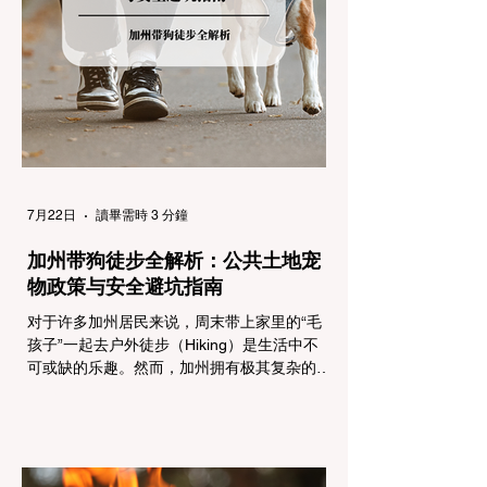
州采用三个递进的级别（R1至R3）来规范通
行车辆： R1 管制 (Requirement 1) 规定内
容： 所有车辆必须安装防滑链。 豁免条件：
乘用车（Passenger Vehicles）、轻型卡车
（Light Trucks）只要配备了雪地轮胎（Snow
Tires），即可免装防滑链
7月22日
讀畢需時 3 分鐘
加州带狗徒步全解析：公共土地宠
物政策与安全避坑指南
对于许多加州居民来说，周末带上家里的“毛
孩子”一起去户外徒步（Hiking）是生活中不
可或缺的乐趣。然而，加州拥有极其复杂的公
共土地管辖权体系。如果您兴冲冲地带着狗开
上几个小时的车前往优胜美地（Yosemite）
或大盆地红木州立公园（Big Basin
Redwoods），到了步道口才绝望地看到一块
大大的 "No Dogs on Trail"（步道严禁犬只）