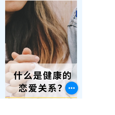
新年的第一个月，总带着一种清新的开
始感。节庆的喧嚣退去，湾区的气温轻
柔、天空澄净，空气中则弥漫着尚未散
尽的节日温度。对于许多情侣而言，一
月正是创造共同记忆、重新建立生活仪
式感的最好时机。无论你们刚开始交
往、稳定相伴许久，或正在准备迈入关
系更深的阶段，一个 thoughtfully
planned 的约会，往往能为一年定下温
柔而坚定的基调。 以下精选 2026 年湾
区最值得情侣尝试的十种新年约会方式
，从自然、城市、人文到温泉疗愈，每
一种都带着独立的氛围，也都能成为你
们感情道路上的独特章节。 湾区情侣新
年约会活动 Top 10 一、海边迎接新年的
第一道光：用日出为彼此许愿 在湾区生
活的人，大多习惯看日落，却很少真正
起个大早，在太平洋岸边等日出的第一
道光。事实上，冬季的一月，空气透明