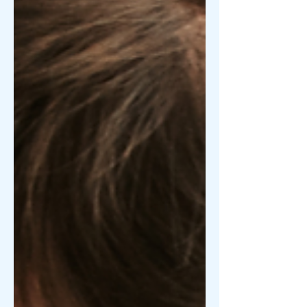
（Los Altos）或圣何塞高端社区的精英
阶层而言，传统的礼物已不足以触动心
弦。在这个以创新为底色的区域，一份
完美的礼物不仅代表着浪漫，更代表着
赠予者对生活方式的深刻理解。 为了迎
接 2026 年 2 月 14 日，我们走访了帕罗
奥图（Palo Alto）的精品店、调研了斯
坦福购物中心（Stanford Shopping
Center）的最新趋势，并结合了科技界
最前沿的康养动态，为您呈献这份独属
于硅谷的 Top 10 情人节礼物指南。 第
一章：珠宝与腕表——永恒价值的数字
化升级 1. 智能健康的奢华化：14K 金镶
钻智能戒指 进入 2026 年，单纯的智能
穿戴设备已无法满足硅谷女性对审美的
追求。目前最受追捧的是将 Oura 或最
新一代智能芯片嵌入 14K 黄金或玫瑰金
底座，并点缀碎钻的“高级珠宝版智能戒
指”。这种设计不仅能 24 小时监测睡眠