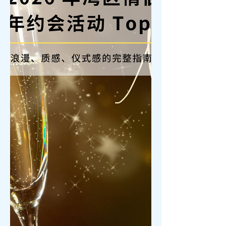
庭或寄养家庭──只要从小对你产生重大
情感、归属与养育意义，就构成你的原
生家庭。在心理治疗、家庭系统理论
中，探究原生家庭是理解一个人行为模
式、依恋类型、价值信念、情绪调节、
自我定位的关键路径。 二、原生家庭影
响的主要维度 1. 依恋风格与亲密关系
儿童时期与主要照顾者间建立的“安全
型”“焦虑型”“回避型”或“混合型”依恋模
式，会影响成年后我们如何与伴侣建立
亲密关系。研究指出，家庭情绪氛围、
父母的情绪调节能力、父母-子女间的互
动模式，与