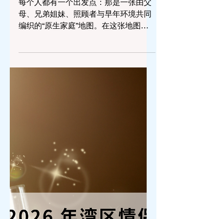
兩性
原生家庭会影响哪方面？
每个人都有一个出发点：那是一张由父
母、兄弟姐妹、照顾者与早年环境共同
编织的“原生家庭”地图。在这张地图
中，我们学到的不仅是如何走路、说
话、笑与哭，更包含了信任、情感表
达、自我认知、亲密关系、安全感、价
值观、行事方式等核心组成部分。因
此，理解原生家庭对个体发展的深远影
响，有助于我们更清醒地认识自己，修
正旧有模式，迈向更健康的成长轨迹。
一、什么是“原生家庭”？ “原生家庭”
（Family of Origin）指的是一个人在成
长过程中所依附并深受影响的家庭单
元。它不一定只是生物父母和亲生兄
弟，也可能是养父母、继父母、领养家