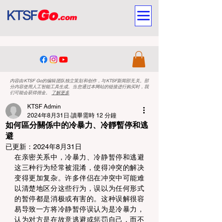
内容由KTSF Go的编辑团队独立策划和创作，与KTSF新闻部无关。部
分内容使用人工智能工具生成。当您通过本网站的链接进行购买时，我
们可能会获得佣金。
了解更多
KTSF Admin
2024年8月31日
讀畢需時 12 分鐘
如何區分關係中的冷暴力、冷靜暫停和逃
避
已更新：
2024年8月31日
在亲密关系中，冷暴力、冷静暂停和逃避
这三种行为经常被混淆，使得冲突的解决
变得更加复杂。许多伴侣在冲突中可能难
以清楚地区分这些行为，误以为任何形式
的暂停都是消极或有害的。这种误解很容
易导致一方将冷静暂停误认为是冷暴力，
认为对方是在故意逃避或惩罚自己，而不