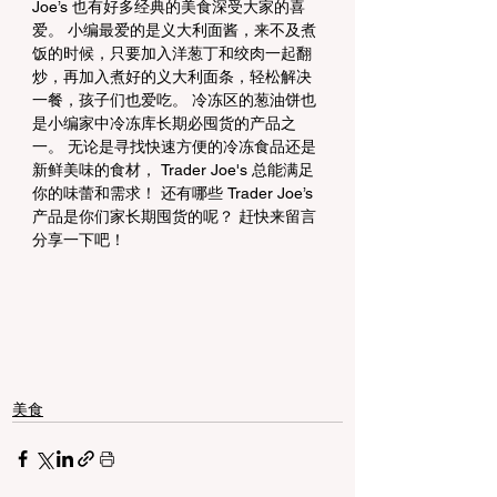
Joe’s 也有好多经典的美食深受大家的喜
爱。 小编最爱的是义大利面酱，来不及煮
饭的时候，只要加入洋葱丁和绞肉一起翻
炒，再加入煮好的义大利面条，轻松解决
一餐，孩子们也爱吃。 冷冻区的葱油饼也
是小编家中冷冻库长期必囤货的产品之
一。 无论是寻找快速方便的冷冻食品还是
新鲜美味的食材， Trader Joe's 总能满足
你的味蕾和需求！ 还有哪些 Trader Joe’s 
产品是你们家长期囤货的呢？ 赶快来留言
分享一下吧！
美食