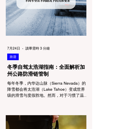
7月24日
讀畢需時 3 分鐘
旅遊
冬季自驾太浩湖指南：全面解析加
州公路防滑链管制
每年冬季，内华达山脉（Sierra Nevada）的
降雪都会将太浩湖（Lake Tahoe）变成世界
级的滑雪与度假胜地。然而，对于习惯了温暖
气候的加州居民而言，冬季经由 I-80 或 US-
50 公路进山，往往面临着一项严峻的挑战：
加州交通局 (Caltrans) 严格的防滑链管制
(Chain Controls)。 不了解这些规定，不仅可
能面临高额罚单或被公路巡警（CHP）劝