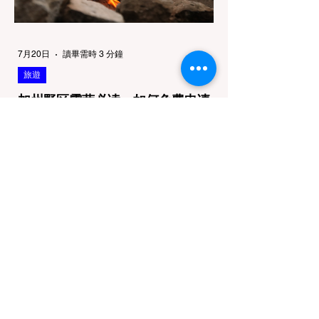
7月20日
讀畢需時 3 分鐘
旅遊
加州野区露营必读：如何免费申请
篝火许可证及用火规范
在加州，山火（Wildfire）是每年秋季最严峻
的自然灾害。为了保护脆弱的生态系统，加州
对户外用火有着极其严格的法律约束。许多户
外爱好者，尤其是刚接触背包徒步
（Backpacking）或分散露营（Dispersed
Camping）的新手，往往会在不知情的情况
下触犯法律——被巡林员（Park Ranger）开
出高额罚单的原因，有时仅仅是因为他们在野
外用便携式瓦斯炉烧了一壶热水。 在加州的
公共土地上，只要您脱离了成熟的商业或官方
营地，您就必须持有一张合法的 加州篝火许
可证 (California Campfire Permit)。本文将为