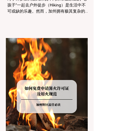
孩子”一起去户外徒步（Hiking）是生活中不
可或缺的乐趣。然而，加州拥有极其复杂的公
共土地管辖权体系。如果您兴冲冲地带着狗开
上几个小时的车前往优胜美地（Yosemite）
或大盆地红木州立公园（Big Basin
Redwoods），到了步道口才绝望地看到一块
大大的 "No Dogs on Trail"（步道严禁犬只）
的指示牌，这无疑会彻底毁掉整个周末。 为
了避免“带狗碰壁”，您必须在出发前清楚地了
解不同公共土地系统对宠物政策，掌握实用的
路线筛选工具，并警惕加州特有的野外环境隐
患。 一、 破除宠物政策管辖权迷雾：狗狗到
底能去哪里？ 加州的户外区域由不同的政府
机构管理，其核心保护目标决定了宠物政策的
严格程度。我们可以将其视为一条“从严到宽”
的鄙视链： 1. 极其严格：国家公园 (National
Parks) & 州立公园 (State Parks) 政策基调：
优先保护原始生态与野生动物。 实际规定：
在优胜美地、红木国家公园等地，狗狗绝对不
被允许踏上任何未铺装的土路步道 (Dirt
Trails)、草甸