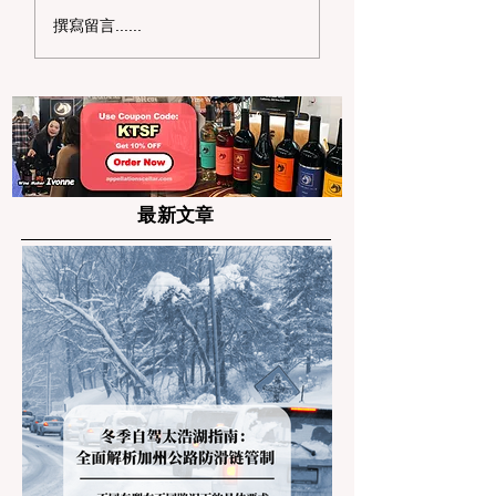
2026 硅谷商务社交新
湾区 2026 精致
撰寫留言......
地标：半岛区
图：Top 10 蛋
（Peninsula）顶级精
龙店春季特辑
致餐饮与商务宴请清单
最新文章