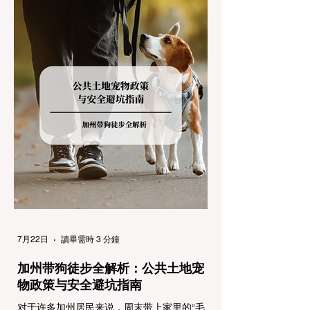
返，更可能在冰雪路面上引发严重的安全事
故。本文将为您系统解析加州的防滑链政策，
帮助您明确自己的车型在不同路况下的具体要
求，并为出行做好充足准备。 一、 核心概
念：看懂加州 R1, R2, R3 管制级别 当恶劣天
气来袭，加州交通局会在公路上启动防滑链管
制，并通过电子路牌指示当前的管制级别。加
州采用三个递进的级别（R1至R3）来规范通
行车辆： R1 管制 (Requirement 1) 规定内
容： 所有车辆必须安装防滑链。 豁免条件：
乘用车（Passenger Vehicles）、轻型卡车
（Light Trucks）只要配备了雪地轮胎（Snow
Tires），即可免装防滑链
7月22日
讀畢需時 3 分鐘
加州带狗徒步全解析：公共土地宠
物政策与安全避坑指南
对于许多加州居民来说，周末带上家里的“毛