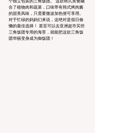
个独立包装的三角饭团。 这款韩式美食融
合了植物肉和蔬菜，口味带有韩式烤肉酱
的甜美风味，只需要微波加热便可享用。 
对于忙碌的妈妈们来说，这绝对是假日偷
懒的最佳选择！ 甚至可以去亚洲超市买些
三角饭团专用的海苔，就能把这款三角饭
团华丽变身成为御饭团！