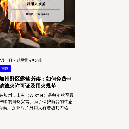
物政策管辖权迷雾：狗狗到底能去哪
里？ 加州的户外区域由不同的政府机构
管理，其核心保护目标决定了宠物政策
的严格程度。我们可以将其视为一条“从
严到宽”的鄙视链： 1. 极其严格：国家公
园 (National Parks) & 州立公园 (State
Parks) 政策基调： 优先保护原始生态与
野生动物。 实际规定： 在优胜美地、红
木国家公园等地，狗狗绝对不被允许踏
上任何未铺装的土路步道 (Dirt Trails)、
7月20日
讀畢需時 3 分鐘
草甸
旅遊
加州野区露营必读：如何免费申
请篝火许可证及用火规范
在加州，山火（Wildfire）是每年秋季最
严峻的自然灾害。为了保护脆弱的生态
系统，加州对户外用火有着极其严格的
法律约束。许多户外爱好者，尤其是刚
接触背包徒步（Backpacking）或分散露
营（Dispersed Camping）的新手，往往