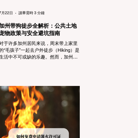
（Passenger Vehicles）、轻型卡车
（Light Trucks）只要配备了雪地轮胎
7月22日
讀畢需時 3 分鐘
（Snow Tires），即可免装防滑链
加州带狗徒步全解析：公共土地
宠物政策与安全避坑指南
对于许多加州居民来说，周末带上家里
的“毛孩子”一起去户外徒步（Hiking）是
生活中不可或缺的乐趣。然而，加州拥
有极其复杂的公共土地管辖权体系。如
果您兴冲冲地带着狗开上几个小时的车
前往优胜美地（Yosemite）或大盆地红
木州立公园（Big Basin Redwoods），
到了步道口才绝望地看到一块大大的
"No Dogs on Trail"（步道严禁犬只） 的
指示牌，这无疑会彻底毁掉整个周末。
为了避免“带狗碰壁”，您必须在出发前清
楚地了解不同公共土地系统对宠物政
策，掌握实用的路线筛选工具，并警惕
加州特有的野外环境隐患。 一、 破除宠