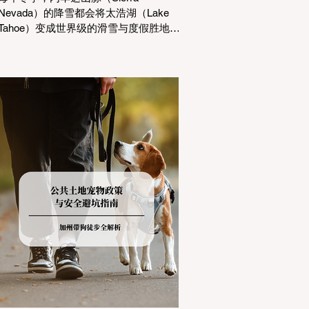
Nevada）的降雪都会将太浩湖（Lake
Tahoe）变成世界级的滑雪与度假胜地。
然而，对于习惯了温暖气候的加州居民
而言，冬季经由 I-80 或 US-50 公路进
山，往往面临着一项严峻的挑战：加州
交通局 (Caltrans) 严格的防滑链管制
(Chain Controls)。 不了解这些规定，不
仅可能面临高额罚单或被公路巡警
（CHP）劝返，更可能在冰雪路面上引
发严重的安全事故。本文将为您系统解
析加州的防滑链政策，帮助您明确自己
的车型在不同路况下的具体要求，并为
出行做好充足准备。 一、 核心概念：看
懂加州 R1, R2, R3 管制级别 当恶劣天气
来袭，加州交通局会在公路上启动防滑
链管制，并通过电子路牌指示当前的管
制级别。加州采用三个递进的级别（R1
至R3）来规范通行车辆： R1 管制
(Requirement 1) 规定内容： 所有车辆必
须安装防滑链。 豁免条件： 乘用车