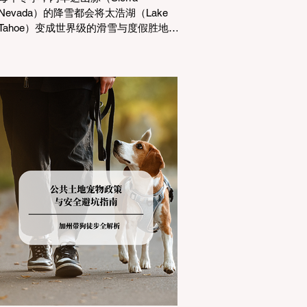
Nevada）的降雪都会将太浩湖（Lake
Tahoe）变成世界级的滑雪与度假胜地。
然而，对于习惯了温暖气候的加州居民
而言，冬季经由 I-80 或 US-50 公路进
山，往往面临着一项严峻的挑战：加州
交通局 (Caltrans) 严格的防滑链管制
(Chain Controls)。 不了解这些规定，不
仅可能面临高额罚单或被公路巡警
（CHP）劝返，更可能在冰雪路面上引
发严重的安全事故。本文将为您系统解
析加州的防滑链政策，帮助您明确自己
的车型在不同路况下的具体要求，并为
出行做好充足准备。 一、 核心概念：看
懂加州 R1, R2, R3 管制级别 当恶劣天气
来袭，加州交通局会在公路上启动防滑
链管制，并通过电子路牌指示当前的管
制级别。加州采用三个递进的级别（R1
至R3）来规范通行车辆： R1 管制
(Requirement 1) 规定内容： 所有车辆必
须安装防滑链。 豁免条件： 乘用车