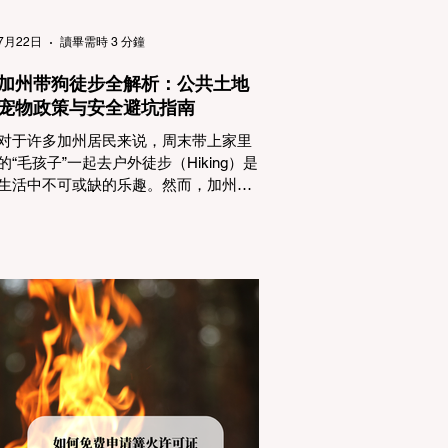
（Passenger Vehicles）、轻型卡车
（Light Trucks）只要配备了雪地轮胎
7月22日
讀畢需時 3 分鐘
（Snow Tires），即可免装防滑链
加州带狗徒步全解析：公共土地
宠物政策与安全避坑指南
对于许多加州居民来说，周末带上家里
的“毛孩子”一起去户外徒步（Hiking）是
生活中不可或缺的乐趣。然而，加州拥
有极其复杂的公共土地管辖权体系。如
果您兴冲冲地带着狗开上几个小时的车
前往优胜美地（Yosemite）或大盆地红
木州立公园（Big Basin Redwoods），
到了步道口才绝望地看到一块大大的
"No Dogs on Trail"（步道严禁犬只） 的
指示牌，这无疑会彻底毁掉整个周末。
为了避免“带狗碰壁”，您必须在出发前清
楚地了解不同公共土地系统对宠物政
策，掌握实用的路线筛选工具，并警惕
加州特有的野外环境隐患。 一、 破除宠