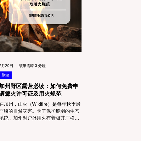
物政策管辖权迷雾：狗狗到底能去哪
里？ 加州的户外区域由不同的政府机构
管理，其核心保护目标决定了宠物政策
的严格程度。我们可以将其视为一条“从
严到宽”的鄙视链： 1. 极其严格：国家公
园 (National Parks) & 州立公园 (State
Parks) 政策基调： 优先保护原始生态与
野生动物。 实际规定： 在优胜美地、红
木国家公园等地，狗狗绝对不被允许踏
上任何未铺装的土路步道 (Dirt Trails)、
7月20日
讀畢需時 3 分鐘
草甸
旅遊
加州野区露营必读：如何免费申
请篝火许可证及用火规范
在加州，山火（Wildfire）是每年秋季最
严峻的自然灾害。为了保护脆弱的生态
系统，加州对户外用火有着极其严格的
法律约束。许多户外爱好者，尤其是刚
接触背包徒步（Backpacking）或分散露
营（Dispersed Camping）的新手，往往