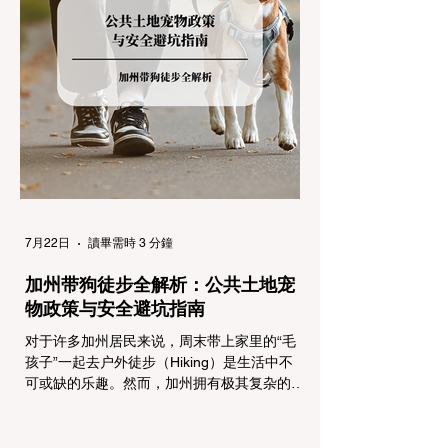
气来袭，加州交通局会在公路上启动防滑链管
制，并通过电子路牌指示当前的管制级别。加
州采用三个递进的级别（R1至R3）来规范通
行车辆： R1 管制 (Requirement 1) 规定内
容： 所有车辆必须安装防滑链。 豁免条件：
乘用车（Passenger Vehicles）、轻型卡车
（Light Trucks）只要配备了雪地轮胎（Snow
Tires），即可免装防滑链
7月22日
讀畢需時 3 分鐘
加州带狗徒步全解析：公共土地宠
物政策与安全避坑指南
对于许多加州居民来说，周末带上家里的“毛
孩子”一起去户外徒步（Hiking）是生活中不
可或缺的乐趣。然而，加州拥有极其复杂的公
共土地管辖权体系。如果您兴冲冲地带着狗开
上几个小时的车前往优胜美地（Yosemite）
或大盆地红木州立公园（Big Basin