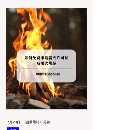
Redwoods），到了步道口才绝望地看到一块
大大的 "No Dogs on Trail"（步道严禁犬只）
的指示牌，这无疑会彻底毁掉整个周末。 为
了避免“带狗碰壁”，您必须在出发前清楚地了
解不同公共土地系统对宠物政策，掌握实用的
路线筛选工具，并警惕加州特有的野外环境隐
患。 一、 破除宠物政策管辖权迷雾：狗狗到
底能去哪里？ 加州的户外区域由不同的政府
机构管理，其核心保护目标决定了宠物政策的
严格程度。我们可以将其视为一条“从严到宽”
的鄙视链： 1. 极其严格：国家公园 (National
Parks) & 州立公园 (State Parks) 政策基调：
优先保护原始生态与野生动物。 实际规定：
在优胜美地、红木国家公园等地，狗狗绝对不
被允许踏上任何未铺装的土路步道 (Dirt
Trails)、草甸
7月20日
讀畢需時 3 分鐘