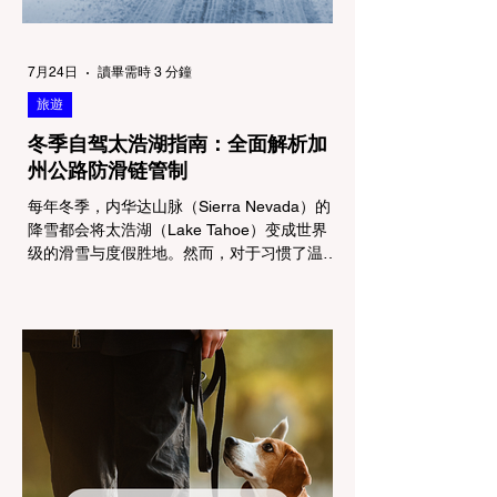
7月24日
讀畢需時 3 分鐘
旅遊
冬季自驾太浩湖指南：全面解析加
州公路防滑链管制
每年冬季，内华达山脉（Sierra Nevada）的
降雪都会将太浩湖（Lake Tahoe）变成世界
级的滑雪与度假胜地。然而，对于习惯了温暖
气候的加州居民而言，冬季经由 I-80 或 US-
50 公路进山，往往面临着一项严峻的挑战：
加州交通局 (Caltrans) 严格的防滑链管制
(Chain Controls)。 不了解这些规定，不仅可
能面临高额罚单或被公路巡警（CHP）劝
返，更可能在冰雪路面上引发严重的安全事
故。本文将为您系统解析加州的防滑链政策，
帮助您明确自己的车型在不同路况下的具体要
求，并为出行做好充足准备。 一、 核心概
念：看懂加州 R1, R2, R3 管制级别 当恶劣天