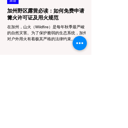
旅遊
加州野区露营必读：如何免费申请
篝火许可证及用火规范
在加州，山火（Wildfire）是每年秋季最严峻
的自然灾害。为了保护脆弱的生态系统，加州
对户外用火有着极其严格的法律约束。许多户
外爱好者，尤其是刚接触背包徒步
（Backpacking）或分散露营（Dispersed
Camping）的新手，往往会在不知情的情况
下触犯法律——被巡林员（Park Ranger）开
出高额罚单的原因，有时仅仅是因为他们在野
外用便携式瓦斯炉烧了一壶热水。 在加州的
公共土地上，只要您脱离了成熟的商业或官方
营地，您就必须持有一张合法的 加州篝火许
可证 (California Campfire Permit)。本文将为
您彻底厘清这项规定的适用范围，并提供手把
手的免费申请指南。 一、 核心误区澄清：只
用瓦斯炉做饭，也需要许可证吗？ 这是加州
户外新手最常犯的错误。很多人认为“篝火”指
的是用木柴生起的明火，只要我不捡树枝生