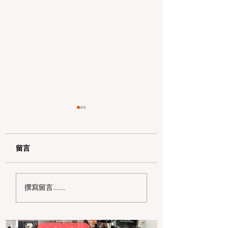
留言
加州野区露营必读：如
加州赶海与海钓入
撰寫留言......
何免费申请篝火许可证
101：手把手教您
及用火规范
法“钓鱼证”