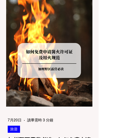
大大的 "No Dogs on Trail"（步道严禁犬只）
的指示牌，这无疑会彻底毁掉整个周末。 为
了避免“带狗碰壁”，您必须在出发前清楚地了
解不同公共土地系统对宠物政策，掌握实用的
路线筛选工具，并警惕加州特有的野外环境隐
患。 一、 破除宠物政策管辖权迷雾：狗狗到
底能去哪里？ 加州的户外区域由不同的政府
机构管理，其核心保护目标决定了宠物政策的
严格程度。我们可以将其视为一条“从严到宽”
的鄙视链： 1. 极其严格：国家公园 (National
Parks) & 州立公园 (State Parks) 政策基调：
优先保护原始生态与野生动物。 实际规定：
在优胜美地、红木国家公园等地，狗狗绝对不
被允许踏上任何未铺装的土路步道 (Dirt
Trails)、草甸
7月20日
讀畢需時 3 分鐘
旅遊