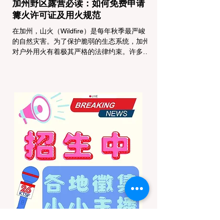
加州野区露营必读：如何免费申请
篝火许可证及用火规范
在加州，山火（Wildfire）是每年秋季最严峻
的自然灾害。为了保护脆弱的生态系统，加州
对户外用火有着极其严格的法律约束。许多户
外爱好者，尤其是刚接触背包徒步
（Backpacking）或分散露营（Dispersed
Camping）的新手，往往会在不知情的情况
下触犯法律——被巡林员（Park Ranger）开
出高额罚单的原因，有时仅仅是因为他们在野
外用便携式瓦斯炉烧了一壶热水。 在加州的
公共土地上，只要您脱离了成熟的商业或官方
营地，您就必须持有一张合法的 加州篝火许
可证 (California Campfire Permit)。本文将为
您彻底厘清这项规定的适用范围，并提供手把
手的免费申请指南。 一、 核心误区澄清：只
用瓦斯炉做饭，也需要许可证吗？ 这是加州
户外新手最常犯的错误。很多人认为“篝火”指
的是用木柴生起的明火，只要我不捡树枝生
火，就不需要许可证。 法律真相： 根据加州
法律，篝火许可证的管辖范围涵盖了任何形式