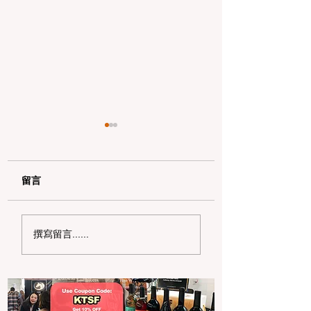
留言
用 Clipper START 乘
2025 全国咖啡日
撰寫留言......
搭公交，享半價優惠！
全攻略