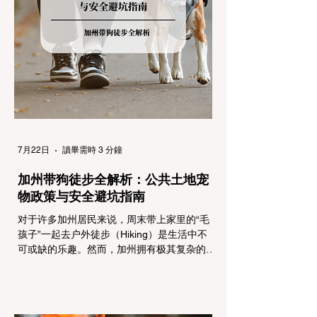
制，并通过电子路牌指示当前的管制级别。加
州采用三个递进的级别（R1至R3）来规范通
行车辆： R1 管制 (Requirement 1) 规定内
容： 所有车辆必须安装防滑链。 豁免条件：
乘用车（Passenger Vehicles）、轻型卡车
（Light Trucks）只要配备了雪地轮胎（Snow
Tires），即可免装防滑链
7月22日
讀畢需時 3 分鐘
加州带狗徒步全解析：公共土地宠
物政策与安全避坑指南
对于许多加州居民来说，周末带上家里的“毛
孩子”一起去户外徒步（Hiking）是生活中不
可或缺的乐趣。然而，加州拥有极其复杂的公
共土地管辖权体系。如果您兴冲冲地带着狗开
上几个小时的车前往优胜美地（Yosemite）
或大盆地红木州立公园（Big Basin
Redwoods），到了步道口才绝望地看到一块