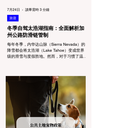
7月24日
讀畢需時 3 分鐘
旅遊
冬季自驾太浩湖指南：全面解析加
州公路防滑链管制
每年冬季，内华达山脉（Sierra Nevada）的
降雪都会将太浩湖（Lake Tahoe）变成世界
级的滑雪与度假胜地。然而，对于习惯了温暖
气候的加州居民而言，冬季经由 I-80 或 US-
50 公路进山，往往面临着一项严峻的挑战：
加州交通局 (Caltrans) 严格的防滑链管制
(Chain Controls)。 不了解这些规定，不仅可
能面临高额罚单或被公路巡警（CHP）劝
返，更可能在冰雪路面上引发严重的安全事
故。本文将为您系统解析加州的防滑链政策，
帮助您明确自己的车型在不同路况下的具体要
求，并为出行做好充足准备。 一、 核心概
念：看懂加州 R1, R2, R3 管制级别 当恶劣天
气来袭，加州交通局会在公路上启动防滑链管