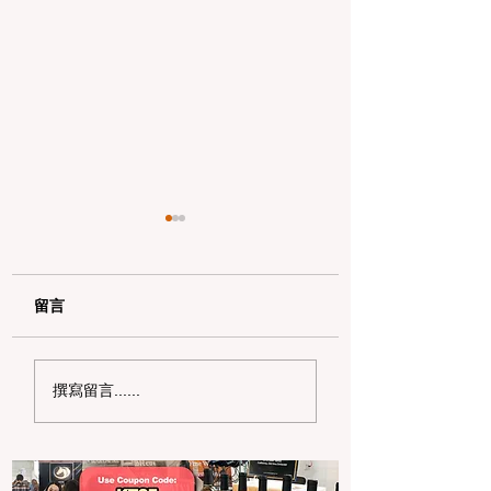
留言
用 Clipper START 乘
2025 全国咖啡日
撰寫留言......
搭公交，享半價優惠！
全攻略