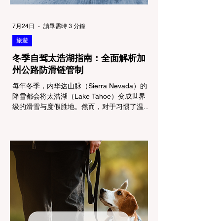
7月24日
讀畢需時 3 分鐘
旅遊
冬季自驾太浩湖指南：全面解析加
州公路防滑链管制
每年冬季，内华达山脉（Sierra Nevada）的
降雪都会将太浩湖（Lake Tahoe）变成世界
级的滑雪与度假胜地。然而，对于习惯了温暖
气候的加州居民而言，冬季经由 I-80 或 US-
50 公路进山，往往面临着一项严峻的挑战：
加州交通局 (Caltrans) 严格的防滑链管制
(Chain Controls)。 不了解这些规定，不仅可
能面临高额罚单或被公路巡警（CHP）劝
返，更可能在冰雪路面上引发严重的安全事
故。本文将为您系统解析加州的防滑链政策，
帮助您明确自己的车型在不同路况下的具体要
求，并为出行做好充足准备。 一、 核心概
念：看懂加州 R1, R2, R3 管制级别 当恶劣天
气来袭，加州交通局会在公路上启动防滑链管