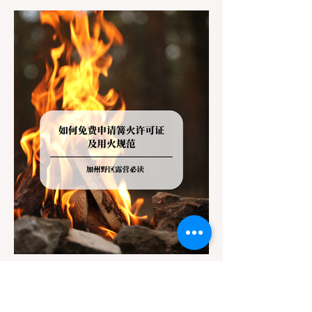
Redwoods），到了步道口才绝望地看到一块
大大的 "No Dogs on Trail"（步道严禁犬只）
的指示牌，这无疑会彻底毁掉整个周末。 为
了避免“带狗碰壁”，您必须在出发前清楚地了
解不同公共土地系统对宠物政策，掌握实用的
路线筛选工具，并警惕加州特有的野外环境隐
患。 一、 破除宠物政策管辖权迷雾：狗狗到
底能去哪里？ 加州的户外区域由不同的政府
机构管理，其核心保护目标决定了宠物政策的
严格程度。我们可以将其视为一条“从严到宽”
的鄙视链： 1. 极其严格：国家公园 (National
Parks) & 州立公园 (State Parks) 政策基调：
优先保护原始生态与野生动物。 实际规定：
在优胜美地、红木国家公园等地，狗狗绝对不
被允许踏上任何未铺装的土路步道 (Dirt
Trails)、草甸
7月20日
讀畢需時 3 分鐘
旅遊