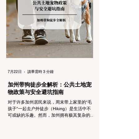
制，并通过电子路牌指示当前的管制级别。加
州采用三个递进的级别（R1至R3）来规范通
行车辆： R1 管制 (Requirement 1) 规定内
容： 所有车辆必须安装防滑链。 豁免条件：
乘用车（Passenger Vehicles）、轻型卡车
（Light Trucks）只要配备了雪地轮胎（Snow
Tires），即可免装防滑链
7月22日
讀畢需時 3 分鐘
加州带狗徒步全解析：公共土地宠
物政策与安全避坑指南
对于许多加州居民来说，周末带上家里的“毛
孩子”一起去户外徒步（Hiking）是生活中不
可或缺的乐趣。然而，加州拥有极其复杂的公
共土地管辖权体系。如果您兴冲冲地带着狗开
上几个小时的车前往优胜美地（Yosemite）
或大盆地红木州立公园（Big Basin