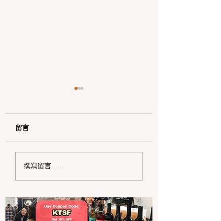
留言
加州野区露营必读：如
加州赶海与海钓入
撰寫留言......
何免费申请篝火许可证
101：手把手教您
及用火规范
法“钓鱼证”