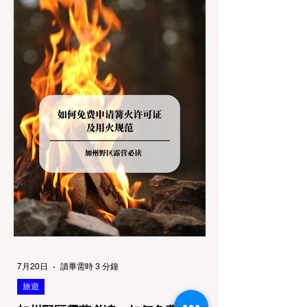
大大的 "No Dogs on Trail"（步道严禁犬只）
的指示牌，这无疑会彻底毁掉整个周末。 为
了避免“带狗碰壁”，您必须在出发前清楚地了
解不同公共土地系统对宠物政策，掌握实用的
路线筛选工具，并警惕加州特有的野外环境隐
患。 一、 破除宠物政策管辖权迷雾：狗狗到
底能去哪里？ 加州的户外区域由不同的政府
机构管理，其核心保护目标决定了宠物政策的
严格程度。我们可以将其视为一条“从严到宽”
的鄙视链： 1. 极其严格：国家公园 (National
Parks) & 州立公园 (State Parks) 政策基调：
优先保护原始生态与野生动物。 实际规定：
在优胜美地、红木国家公园等地，狗狗绝对不
被允许踏上任何未铺装的土路步道 (Dirt
Trails)、草甸
7月20日
讀畢需時 3 分鐘
旅遊