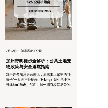
州采用三个递进的级别（R1至R3）来规范通
行车辆： R1 管制 (Requirement 1) 规定内
容： 所有车辆必须安装防滑链。 豁免条件：
乘用车（Passenger Vehicles）、轻型卡车
（Light Trucks）只要配备了雪地轮胎（Snow
Tires），即可免装防滑链
7月22日
讀畢需時 3 分鐘
加州带狗徒步全解析：公共土地宠
物政策与安全避坑指南
对于许多加州居民来说，周末带上家里的“毛
孩子”一起去户外徒步（Hiking）是生活中不
可或缺的乐趣。然而，加州拥有极其复杂的公
共土地管辖权体系。如果您兴冲冲地带着狗开
上几个小时的车前往优胜美地（Yosemite）
或大盆地红木州立公园（Big Basin
Redwoods），到了步道口才绝望地看到一块