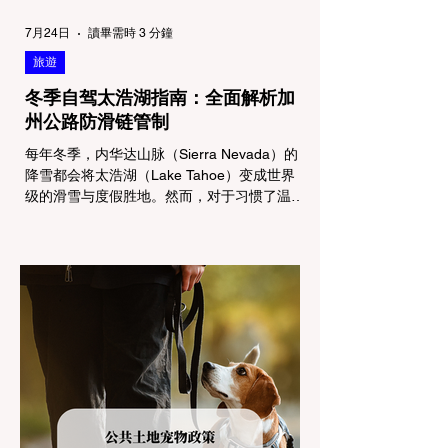
7月24日
讀畢需時 3 分鐘
旅遊
冬季自驾太浩湖指南：全面解析加
州公路防滑链管制
每年冬季，内华达山脉（Sierra Nevada）的
降雪都会将太浩湖（Lake Tahoe）变成世界
级的滑雪与度假胜地。然而，对于习惯了温暖
气候的加州居民而言，冬季经由 I-80 或 US-
50 公路进山，往往面临着一项严峻的挑战：
加州交通局 (Caltrans) 严格的防滑链管制
(Chain Controls)。 不了解这些规定，不仅可
能面临高额罚单或被公路巡警（CHP）劝
返，更可能在冰雪路面上引发严重的安全事
故。本文将为您系统解析加州的防滑链政策，
帮助您明确自己的车型在不同路况下的具体要
求，并为出行做好充足准备。 一、 核心概
念：看懂加州 R1, R2, R3 管制级别 当恶劣天
气来袭，加州交通局会在公路上启动防滑链管
制，并通过电子路牌指示当前的管制级别。加