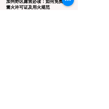
加州野区露营必读：如何免费申请
篝火许可证及用火规范
在加州，山火（Wildfire）是每年秋季最严峻
的自然灾害。为了保护脆弱的生态系统，加州
对户外用火有着极其严格的法律约束。许多户
外爱好者，尤其是刚接触背包徒步
（Backpacking）或分散露营（Dispersed
Camping）的新手，往往会在不知情的情况
下触犯法律——被巡林员（Park Ranger）开
出高额罚单的原因，有时仅仅是因为他们在野
外用便携式瓦斯炉烧了一壶热水。 在加州的
公共土地上，只要您脱离了成熟的商业或官方
营地，您就必须持有一张合法的 加州篝火许
可证 (California Campfire Permit)。本文将为
您彻底厘清这项规定的适用范围，并提供手把
手的免费申请指南。 一、 核心误区澄清：只
用瓦斯炉做饭，也需要许可证吗？ 这是加州
户外新手最常犯的错误。很多人认为“篝火”指
的是用木柴生起的明火，只要我不捡树枝生
火，就不需要许可证。 法律真相： 根据加州
法律，篝火许可证的管辖范围涵盖了任何形式