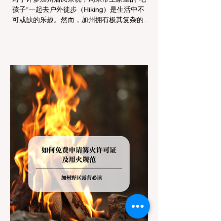
孩子”一起去户外徒步（Hiking）是生活中不
可或缺的乐趣。然而，加州拥有极其复杂的公
共土地管辖权体系。如果您兴冲冲地带着狗开
上几个小时的车前往优胜美地（Yosemite）
或大盆地红木州立公园（Big Basin
Redwoods），到了步道口才绝望地看到一块
大大的 "No Dogs on Trail"（步道严禁犬只）
的指示牌，这无疑会彻底毁掉整个周末。 为
了避免“带狗碰壁”，您必须在出发前清楚地了
解不同公共土地系统对宠物政策，掌握实用的
路线筛选工具，并警惕加州特有的野外环境隐
患。 一、 破除宠物政策管辖权迷雾：狗狗到
底能去哪里？ 加州的户外区域由不同的政府
机构管理，其核心保护目标决定了宠物政策的
严格程度。我们可以将其视为一条“从严到宽”
的鄙视链： 1. 极其严格：国家公园 (National
Parks) & 州立公园 (State Parks) 政策基调：
优先保护原始生态与野生动物。 实际规定：
在优胜美地、红木国家公园等地，狗狗绝对不
被允许踏上任何未铺装的土路步道 (Dirt
Trails)、草甸