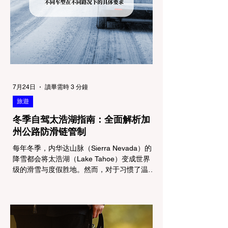
7月24日
讀畢需時 3 分鐘
旅遊
冬季自驾太浩湖指南：全面解析加
州公路防滑链管制
每年冬季，内华达山脉（Sierra Nevada）的
降雪都会将太浩湖（Lake Tahoe）变成世界
级的滑雪与度假胜地。然而，对于习惯了温暖
气候的加州居民而言，冬季经由 I-80 或 US-
50 公路进山，往往面临着一项严峻的挑战：
加州交通局 (Caltrans) 严格的防滑链管制
(Chain Controls)。 不了解这些规定，不仅可
能面临高额罚单或被公路巡警（CHP）劝