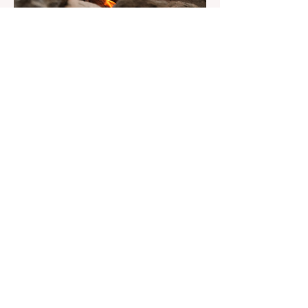
7月20日
讀畢需時 3 分鐘
旅遊
加州野区露营必读：如何免费申请
篝火许可证及用火规范
在加州，山火（Wildfire）是每年秋季最严峻
的自然灾害。为了保护脆弱的生态系统，加州
对户外用火有着极其严格的法律约束。许多户
外爱好者，尤其是刚接触背包徒步
（Backpacking）或分散露营（Dispersed
Camping）的新手，往往会在不知情的情况
下触犯法律——被巡林员（Park Ranger）开
出高额罚单的原因，有时仅仅是因为他们在野
外用便携式瓦斯炉烧了一壶热水。 在加州的
公共土地上，只要您脱离了成熟的商业或官方
营地，您就必须持有一张合法的 加州篝火许
可证 (California Campfire Permit)。本文将为