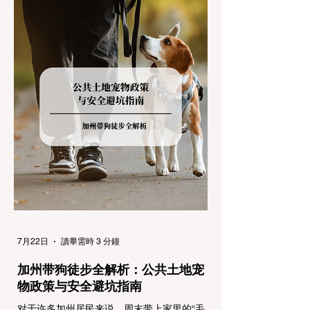
返，更可能在冰雪路面上引发严重的安全事
故。本文将为您系统解析加州的防滑链政策，
帮助您明确自己的车型在不同路况下的具体要
求，并为出行做好充足准备。 一、 核心概
念：看懂加州 R1, R2, R3 管制级别 当恶劣天
气来袭，加州交通局会在公路上启动防滑链管
制，并通过电子路牌指示当前的管制级别。加
州采用三个递进的级别（R1至R3）来规范通
行车辆： R1 管制 (Requirement 1) 规定内
容： 所有车辆必须安装防滑链。 豁免条件：
乘用车（Passenger Vehicles）、轻型卡车
（Light Trucks）只要配备了雪地轮胎（Snow
Tires），即可免装防滑链
7月22日
讀畢需時 3 分鐘
加州带狗徒步全解析：公共土地宠
物政策与安全避坑指南
对于许多加州居民来说，周末带上家里的“毛