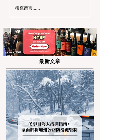
2026 湾区治安黑白
2026 湾区置业新
撰寫留言......
榜：从 SF 砸窗率到南
图：东湾新兴学区
湾“最安全社区”排名与
通勤区深度测评
防盗实操
最新文章