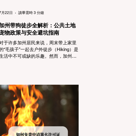
（Passenger Vehicles）、轻型卡车
（Light Trucks）只要配备了雪地轮胎
7月22日
讀畢需時 3 分鐘
（Snow Tires），即可免装防滑链
加州带狗徒步全解析：公共土地
宠物政策与安全避坑指南
对于许多加州居民来说，周末带上家里
的“毛孩子”一起去户外徒步（Hiking）是
生活中不可或缺的乐趣。然而，加州拥
有极其复杂的公共土地管辖权体系。如
果您兴冲冲地带着狗开上几个小时的车
前往优胜美地（Yosemite）或大盆地红
木州立公园（Big Basin Redwoods），
到了步道口才绝望地看到一块大大的
"No Dogs on Trail"（步道严禁犬只） 的
指示牌，这无疑会彻底毁掉整个周末。
为了避免“带狗碰壁”，您必须在出发前清
楚地了解不同公共土地系统对宠物政
策，掌握实用的路线筛选工具，并警惕
加州特有的野外环境隐患。 一、 破除宠