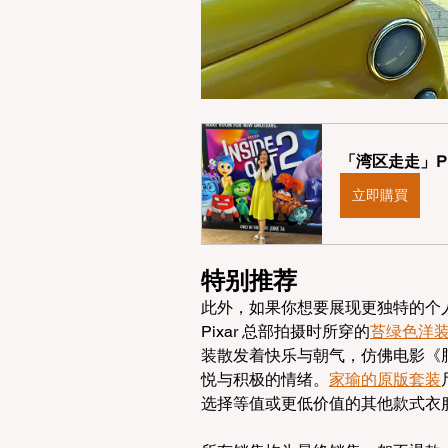
「湾区走走」P
立即購買
特别推荐
此外，如果你想要展现更独特的个
Pixar 总部拍摄时所穿的
苔绿色洋
装散发着快乐与朝气，仿佛电影《脑筋急
悦与积极的情绪。
家瑜的原版套装
选择等值或更低价值的其他款式衣