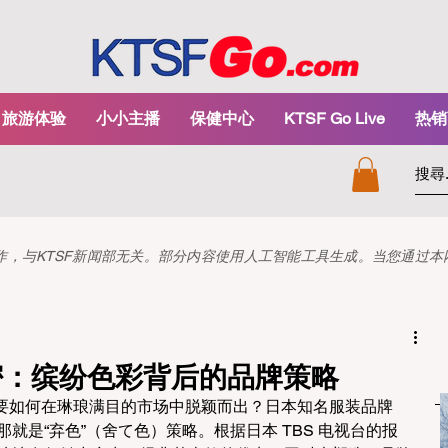
旅游体验
小小主播
保健中心
KTSF Go Live
热销
和创作，与KTSF新闻部无关。部分内容使用人工智能工具生成。当您通过
色秘密：缤纷色彩背后的品牌策略
要如何在琳琅满目的市场中脱颖而出？日本知名服装品牌 
，那就是“弃色”（舍て色）策略。根据日本 TBS 电视台的报