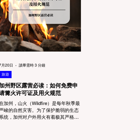
物政策管辖权迷雾：狗狗到底能去哪
里？ 加州的户外区域由不同的政府机构
管理，其核心保护目标决定了宠物政策
的严格程度。我们可以将其视为一条“从
严到宽”的鄙视链： 1. 极其严格：国家公
园 (National Parks) & 州立公园 (State
Parks) 政策基调： 优先保护原始生态与
野生动物。 实际规定： 在优胜美地、红
木国家公园等地，狗狗绝对不被允许踏
上任何未铺装的土路步道 (Dirt Trails)、
7月20日
讀畢需時 3 分鐘
草甸
旅遊
加州野区露营必读：如何免费申
请篝火许可证及用火规范
在加州，山火（Wildfire）是每年秋季最
严峻的自然灾害。为了保护脆弱的生态
系统，加州对户外用火有着极其严格的
法律约束。许多户外爱好者，尤其是刚
接触背包徒步（Backpacking）或分散露
营（Dispersed Camping）的新手，往往