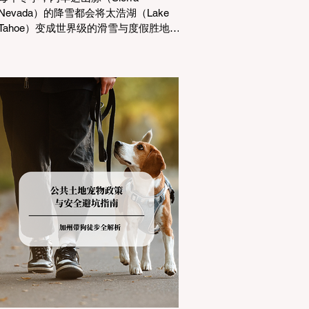
Nevada）的降雪都会将太浩湖（Lake
Tahoe）变成世界级的滑雪与度假胜地。
然而，对于习惯了温暖气候的加州居民
而言，冬季经由 I-80 或 US-50 公路进
山，往往面临着一项严峻的挑战：加州
交通局 (Caltrans) 严格的防滑链管制
(Chain Controls)。 不了解这些规定，不
仅可能面临高额罚单或被公路巡警
（CHP）劝返，更可能在冰雪路面上引
发严重的安全事故。本文将为您系统解
析加州的防滑链政策，帮助您明确自己
的车型在不同路况下的具体要求，并为
出行做好充足准备。 一、 核心概念：看
懂加州 R1, R2, R3 管制级别 当恶劣天气
来袭，加州交通局会在公路上启动防滑
链管制，并通过电子路牌指示当前的管
制级别。加州采用三个递进的级别（R1
至R3）来规范通行车辆： R1 管制
(Requirement 1) 规定内容： 所有车辆必
须安装防滑链。 豁免条件： 乘用车