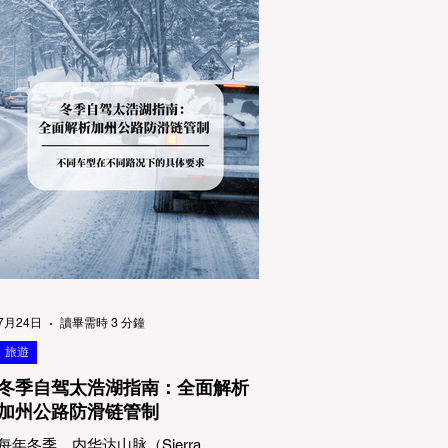
7月24日
讀畢需時 3 分鐘
旅遊
冬季自驾太浩湖指南：全面解析
加州公路防滑链管制
每年冬季，内华达山脉（Sierra