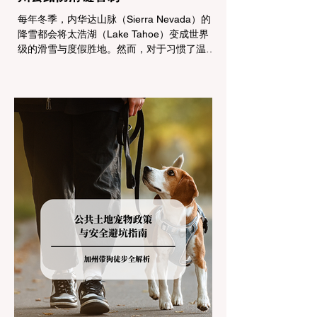
每年冬季，内华达山脉（Sierra Nevada）的
降雪都会将太浩湖（Lake Tahoe）变成世界
级的滑雪与度假胜地。然而，对于习惯了温暖
气候的加州居民而言，冬季经由 I-80 或 US-
50 公路进山，往往面临着一项严峻的挑战：
加州交通局 (Caltrans) 严格的防滑链管制
(Chain Controls)。 不了解这些规定，不仅可
能面临高额罚单或被公路巡警（CHP）劝
返，更可能在冰雪路面上引发严重的安全事
故。本文将为您系统解析加州的防滑链政策，
帮助您明确自己的车型在不同路况下的具体要
求，并为出行做好充足准备。 一、 核心概
念：看懂加州 R1, R2, R3 管制级别 当恶劣天
气来袭，加州交通局会在公路上启动防滑链管
制，并通过电子路牌指示当前的管制级别。加
州采用三个递进的级别（R1至R3）来规范通
行车辆： R1 管制 (Requirement 1) 规定内
容： 所有车辆必须安装防滑链。 豁免条件：
乘用车（Passenger Vehicles）、轻型卡车
（Light Trucks）只要配备了雪地轮胎（Snow
Tires），即可免装防滑链