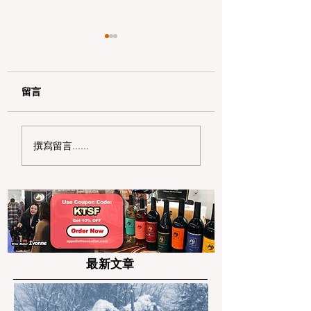
留言
2026 加州新规指南：
2026 湾区房产
撰寫留言......
影响湾区华人的 5 项法
终极攻略：手把手
律与税务变化
利用 Prop 8 每
下 $3,000+
最新文章