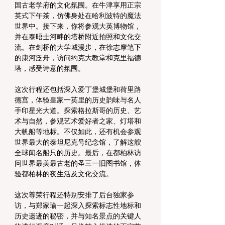
国古老学府的文化氛围。在牛津享用正宗
英式下午茶，仿佛身处在哈利波特的魔法
世界中。接下来，你将参观大英博物馆，
并在泰晤士河畔的塔桥附近拍照和文化交
流。在剑桥的大学城漫步，在徐志摩笔下
的康河泛舟，访问约克大教堂和克里福德
塔，感受诗意的氛围。
这次行程还包括深入爱丁堡城堡和荷里路
德宫，体验皇家一英里的历史韵味与名人
手印星光大道。探索格拉斯哥的历史、艺
术与自然，参观艺术爱好者之家、灯塔和
大帆船等地标。不仅如此，还有机会参观
世界最大的泰坦尼克号纪念馆，了解这艘
全球闻名船只的历史。最后，在都柏林访
问世界最美最古老的圣三一旧图书馆，体
验都柏林的夜生活及文化交流。
这次尊荣行程还特别安排了后台独家参
访，与郑家瑜一起深入探索标志性地标和
历史遗迹的秘密，并与知名景点的关键人