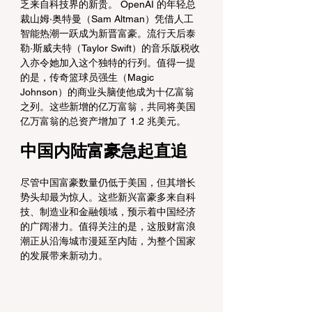
乏来自科技界的新贵。 OpenAI 的年轻总
裁山姆·奥特曼（Sam Altman）凭借人工
智能热潮一跃成为新晋富豪。流行天后泰
勒·斯威夫特（Taylor Swift）的音乐版税收
入亦令她加入这个独特的行列。值得一提
的是，传奇篮球员强生（Magic 
Johnson）的商业头脑使他成为十亿富翁
之列。这些新增的亿万富翁，共同将美国
亿万富翁的总资产增加了 1.2 兆美元。
中国内陆富豪急起直追
尽管中国富豪数量仍低于美国，但其增长
势头却最为惊人。这些新兴富豪多来自科
技、制造业和金融领域，预示着中国经济
的广阔潜力。值得关注的是，这股财富浪
潮正从沿海城市漫延至内陆，为整个国家
的发展带来新动力。