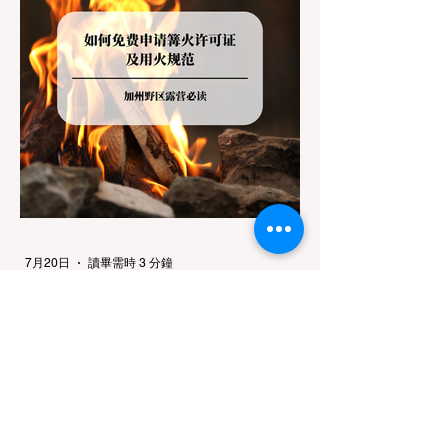
底能去哪里？ 加州的户外区域由不同的政府
机构管理，其核心保护目标决定了宠物政策的
严格程度。我们可以将其视为一条“从严到宽”
的鄙视链： 1. 极其严格：国家公园 (National
Parks) & 州立公园 (State Parks) 政策基调：
优先保护原始生态与野生动物。 实际规定：
在优胜美地、红木国家公园等地，狗狗绝对不
被允许踏上任何未铺装的土路步道 (Dirt
Trails)、草甸
7月20日
讀畢需時 3 分鐘
旅遊
加州野区露营必读：如何免费申请
篝火许可证及用火规范
在加州，山火（Wildfire）是每年秋季最严峻
的自然灾害。为了保护脆弱的生态系统，加州
对户外用火有着极其严格的法律约束。许多户
外爱好者，尤其是刚接触背包徒步