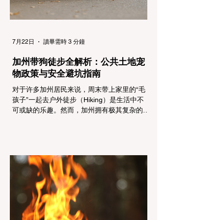
7月22日
讀畢需時 3 分鐘
加州带狗徒步全解析：公共土地宠
物政策与安全避坑指南
对于许多加州居民来说，周末带上家里的“毛
孩子”一起去户外徒步（Hiking）是生活中不
可或缺的乐趣。然而，加州拥有极其复杂的公
共土地管辖权体系。如果您兴冲冲地带着狗开
上几个小时的车前往优胜美地（Yosemite）
或大盆地红木州立公园（Big Basin
Redwoods），到了步道口才绝望地看到一块
大大的 "No Dogs on Trail"（步道严禁犬只）
的指示牌，这无疑会彻底毁掉整个周末。 为
了避免“带狗碰壁”，您必须在出发前清楚地了
解不同公共土地系统对宠物政策，掌握实用的
路线筛选工具，并警惕加州特有的野外环境隐
患。 一、 破除宠物政策管辖权迷雾：狗狗到