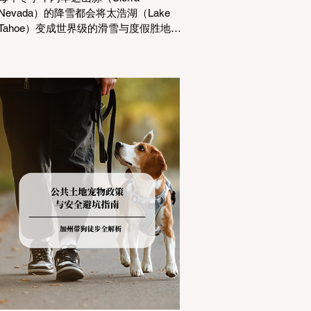
Nevada）的降雪都会将太浩湖（Lake
Tahoe）变成世界级的滑雪与度假胜地。
然而，对于习惯了温暖气候的加州居民
而言，冬季经由 I-80 或 US-50 公路进
山，往往面临着一项严峻的挑战：加州
交通局 (Caltrans) 严格的防滑链管制
(Chain Controls)。 不了解这些规定，不
仅可能面临高额罚单或被公路巡警
（CHP）劝返，更可能在冰雪路面上引
发严重的安全事故。本文将为您系统解
析加州的防滑链政策，帮助您明确自己
的车型在不同路况下的具体要求，并为
出行做好充足准备。 一、 核心概念：看
懂加州 R1, R2, R3 管制级别 当恶劣天气
来袭，加州交通局会在公路上启动防滑
链管制，并通过电子路牌指示当前的管
制级别。加州采用三个递进的级别（R1
至R3）来规范通行车辆： R1 管制
(Requirement 1) 规定内容： 所有车辆必
须安装防滑链。 豁免条件： 乘用车