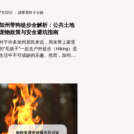
（Passenger Vehicles）、轻型卡车
（Light Trucks）只要配备了雪地轮胎
7月22日
讀畢需時 3 分鐘
（Snow Tires），即可免装防滑链
加州带狗徒步全解析：公共土地
宠物政策与安全避坑指南
对于许多加州居民来说，周末带上家里
的“毛孩子”一起去户外徒步（Hiking）是
生活中不可或缺的乐趣。然而，加州拥
有极其复杂的公共土地管辖权体系。如
果您兴冲冲地带着狗开上几个小时的车
前往优胜美地（Yosemite）或大盆地红
木州立公园（Big Basin Redwoods），
到了步道口才绝望地看到一块大大的
"No Dogs on Trail"（步道严禁犬只） 的
指示牌，这无疑会彻底毁掉整个周末。
为了避免“带狗碰壁”，您必须在出发前清
楚地了解不同公共土地系统对宠物政
策，掌握实用的路线筛选工具，并警惕
加州特有的野外环境隐患。 一、 破除宠