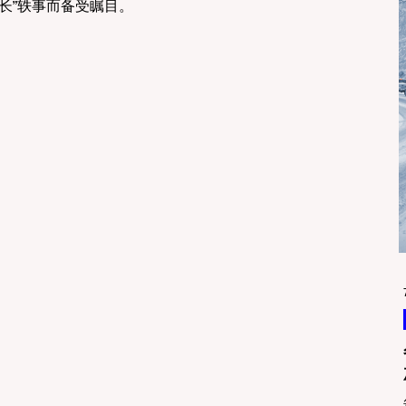
长”轶事而备受瞩目。