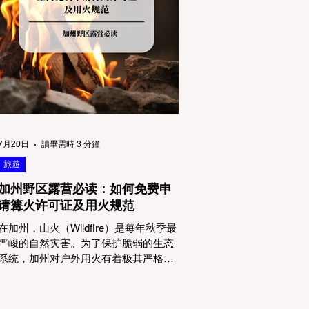
物政策管辖权迷雾：狗狗到底能去哪
里？ 加州的户外区域由不同的政府机构
管理，其核心保护目标决定了宠物政策
的严格程度。我们可以将其视为一条“从
严到宽”的鄙视链： 1. 极其严格：国家公
园 (National Parks) & 州立公园 (State
Parks) 政策基调： 优先保护原始生态与
野生动物。 实际规定： 在优胜美地、红
木国家公园等地，狗狗绝对不被允许踏
上任何未铺装的土路步道 (Dirt Trails)、
7月20日
讀畢需時 3 分鐘
草甸
旅遊
加州野区露营必读：如何免费申
请篝火许可证及用火规范
在加州，山火（Wildfire）是每年秋季最
严峻的自然灾害。为了保护脆弱的生态
系统，加州对户外用火有着极其严格的
法律约束。许多户外爱好者，尤其是刚
接触背包徒步（Backpacking）或分散露
营（Dispersed Camping）的新手，往往