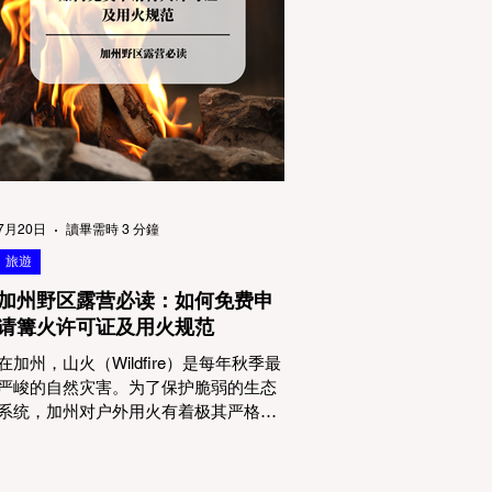
物政策管辖权迷雾：狗狗到底能去哪
里？ 加州的户外区域由不同的政府机构
管理，其核心保护目标决定了宠物政策
的严格程度。我们可以将其视为一条“从
严到宽”的鄙视链： 1. 极其严格：国家公
园 (National Parks) & 州立公园 (State
Parks) 政策基调： 优先保护原始生态与
野生动物。 实际规定： 在优胜美地、红
木国家公园等地，狗狗绝对不被允许踏
上任何未铺装的土路步道 (Dirt Trails)、
7月20日
讀畢需時 3 分鐘
草甸
旅遊
加州野区露营必读：如何免费申
请篝火许可证及用火规范
在加州，山火（Wildfire）是每年秋季最
严峻的自然灾害。为了保护脆弱的生态
系统，加州对户外用火有着极其严格的
法律约束。许多户外爱好者，尤其是刚
接触背包徒步（Backpacking）或分散露
营（Dispersed Camping）的新手，往往