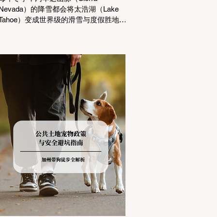
Nevada）的降雪都会将太浩湖（Lake
Tahoe）变成世界级的滑雪与度假胜地。
然而，对于习惯了温暖气候的加州居民
而言，冬季经由 I-80 或 US-50 公路进
山，往往面临着一项严峻的挑战：加州
交通局 (Caltrans) 严格的防滑链管制
(Chain Controls)。 不了解这些规定，不
仅可能面临高额罚单或被公路巡警
（CHP）劝返，更可能在冰雪路面上引
发严重的安全事故。本文将为您系统解
析加州的防滑链政策，帮助您明确自己
的车型在不同路况下的具体要求，并为
出行做好充足准备。 一、 核心概念：看
懂加州 R1, R2, R3 管制级别 当恶劣天气
来袭，加州交通局会在公路上启动防滑
链管制，并通过电子路牌指示当前的管
制级别。加州采用三个递进的级别（R1
至R3）来规范通行车辆： R1 管制
(Requirement 1) 规定内容： 所有车辆必
须安装防滑链。 豁免条件： 乘用车