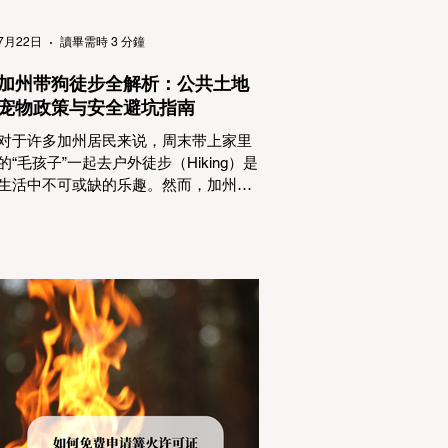
（Passenger Vehicles）、轻型卡车
（Light Trucks）只要配备了雪地轮胎
7月22日
讀畢需時 3 分鐘
（Snow Tires），即可免装防滑链
加州带狗徒步全解析：公共土地
宠物政策与安全避坑指南
对于许多加州居民来说，周末带上家里
的“毛孩子”一起去户外徒步（Hiking）是
生活中不可或缺的乐趣。然而，加州拥
有极其复杂的公共土地管辖权体系。如
果您兴冲冲地带着狗开上几个小时的车
前往优胜美地（Yosemite）或大盆地红
木州立公园（Big Basin Redwoods），
到了步道口才绝望地看到一块大大的
"No Dogs on Trail"（步道严禁犬只） 的
指示牌，这无疑会彻底毁掉整个周末。
为了避免“带狗碰壁”，您必须在出发前清
楚地了解不同公共土地系统对宠物政
策，掌握实用的路线筛选工具，并警惕
加州特有的野外环境隐患。 一、 破除宠