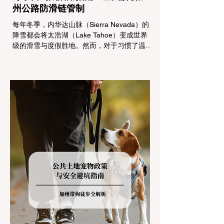
州公路防滑链管制
每年冬季，内华达山脉（Sierra Nevada）的
降雪都会将太浩湖（Lake Tahoe）变成世界
级的滑雪与度假胜地。然而，对于习惯了温暖
气候的加州居民而言，冬季经由 I-80 或 US-
50 公路进山，往往面临着一项严峻的挑战：
加州交通局 (Caltrans) 严格的防滑链管制
(Chain Controls)。 不了解这些规定，不仅可
能面临高额罚单或被公路巡警（CHP）劝
返，更可能在冰雪路面上引发严重的安全事
故。本文将为您系统解析加州的防滑链政策，
帮助您明确自己的车型在不同路况下的具体要
求，并为出行做好充足准备。 一、 核心概
念：看懂加州 R1, R2, R3 管制级别 当恶劣天
气来袭，加州交通局会在公路上启动防滑链管
制，并通过电子路牌指示当前的管制级别。加
州采用三个递进的级别（R1至R3）来规范通
行车辆： R1 管制 (Requirement 1) 规定内
容： 所有车辆必须安装防滑链。 豁免条件：
乘用车（Passenger Vehicles）、轻型卡车
（Light Trucks）只要配备了雪地轮胎（Snow