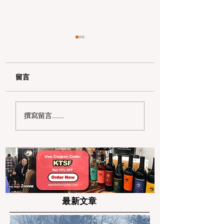
留言
加州野区露营必读：如
加州赶海与海钓入
撰寫留言......
何免费申请篝火许可证
101：手把手教您
及用火规范
法“钓鱼证”
最新文章