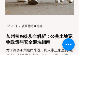
Tires），即可免装防滑链
7月22日
讀畢需時 3 分鐘
加州带狗徒步全解析：公共土地宠
物政策与安全避坑指南
对于许多加州居民来说，周末带上家里的“毛
孩子”一起去户外徒步（Hiking）是生活中不
可或缺的乐趣。然而，加州拥有极其复杂的公
共土地管辖权体系。如果您兴冲冲地带着狗开
上几个小时的车前往优胜美地（Yosemite）
或大盆地红木州立公园（Big Basin
Redwoods），到了步道口才绝望地看到一块
大大的 "No Dogs on Trail"（步道严禁犬只）
的指示牌，这无疑会彻底毁掉整个周末。 为
了避免“带狗碰壁”，您必须在出发前清楚地了
解不同公共土地系统对宠物政策，掌握实用的
路线筛选工具，并警惕加州特有的野外环境隐