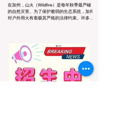
在加州，山火（Wildfire）是每年秋季最严峻
的自然灾害。为了保护脆弱的生态系统，加州
对户外用火有着极其严格的法律约束。许多户
外爱好者，尤其是刚接触背包徒步
（Backpacking）或分散露营（Dispersed
Camping）的新手，往往会在不知情的情况
下触犯法律——被巡林员（Park Ranger）开
出高额罚单的原因，有时仅仅是因为他们在野
外用便携式瓦斯炉烧了一壶热水。 在加州的
公共土地上，只要您脱离了成熟的商业或官方
营地，您就必须持有一张合法的 加州篝火许
可证 (California Campfire Permit)。本文将为
您彻底厘清这项规定的适用范围，并提供手把
手的免费申请指南。 一、 核心误区澄清：只
用瓦斯炉做饭，也需要许可证吗？ 这是加州
户外新手最常犯的错误。很多人认为“篝火”指
的是用木柴生起的明火，只要我不捡树枝生
火，就不需要许可证。 法律真相： 根据加州
法律，篝火许可证的管辖范围涵盖了任何形式
的野外火源。如果您在未经开发的野地里使用
以下任何设备，都必须持有该许可证： 传统