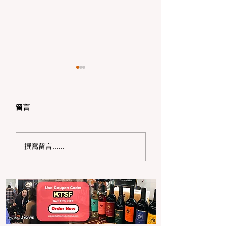
留言
用 Clipper START 乘
2025 全国咖啡日
撰寫留言......
搭公交，享半價優惠！
全攻略