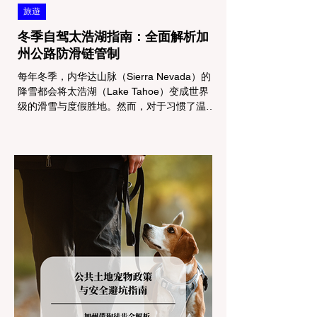
旅遊
冬季自驾太浩湖指南：全面解析加
州公路防滑链管制
每年冬季，内华达山脉（Sierra Nevada）的
降雪都会将太浩湖（Lake Tahoe）变成世界
级的滑雪与度假胜地。然而，对于习惯了温暖
气候的加州居民而言，冬季经由 I-80 或 US-
50 公路进山，往往面临着一项严峻的挑战：
加州交通局 (Caltrans) 严格的防滑链管制
(Chain Controls)。 不了解这些规定，不仅可
能面临高额罚单或被公路巡警（CHP）劝
返，更可能在冰雪路面上引发严重的安全事
故。本文将为您系统解析加州的防滑链政策，
帮助您明确自己的车型在不同路况下的具体要
求，并为出行做好充足准备。 一、 核心概
念：看懂加州 R1, R2, R3 管制级别 当恶劣天
气来袭，加州交通局会在公路上启动防滑链管
制，并通过电子路牌指示当前的管制级别。加
州采用三个递进的级别（R1至R3）来规范通
行车辆： R1 管制 (Requirement 1) 规定内