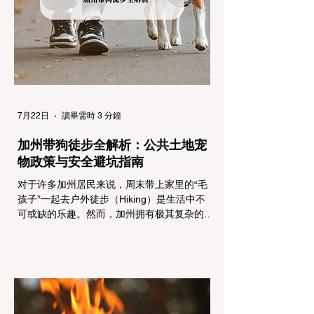
容： 所有车辆必须安装防滑链。 豁免条件：
乘用车（Passenger Vehicles）、轻型卡车
（Light Trucks）只要配备了雪地轮胎（Snow
Tires），即可免装防滑链
7月22日
讀畢需時 3 分鐘
加州带狗徒步全解析：公共土地宠
物政策与安全避坑指南
对于许多加州居民来说，周末带上家里的“毛
孩子”一起去户外徒步（Hiking）是生活中不
可或缺的乐趣。然而，加州拥有极其复杂的公
共土地管辖权体系。如果您兴冲冲地带着狗开
上几个小时的车前往优胜美地（Yosemite）
或大盆地红木州立公园（Big Basin
Redwoods），到了步道口才绝望地看到一块
大大的 "No Dogs on Trail"（步道严禁犬只）
的指示牌，这无疑会彻底毁掉整个周末。 为