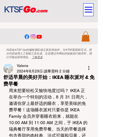
内容由KTSF Go的编辑团队独立策划和创作，与KTSF新闻部无关。部
分内容使用人工智能工具生成。当您通过本网站的链接进行购买时，我
们可能会获得佣金。
了解更多
Valerie
2024年8月29日
讀畢需時 2 分鐘
舒适早晨的美好开始：IKEA 睡衣派对 & 免
费早餐
周末想要轻松又愉快地度过吗？ IKEA 正
在举办一个特别的活动，8 月 31 日周六，
邀请你穿上最舒适的睡衣，享受美味的免
费早餐！这场睡衣派对只要你是 IKEA 
Family 会员并穿着睡衣前来，就能在 
10:00 AM 到 11:00 AM 之间，于 IKEA 的
瑞典餐厅享用免费早餐。当天的早餐选择
包含香甜的肉桂卷、法式可颂和贝果，还