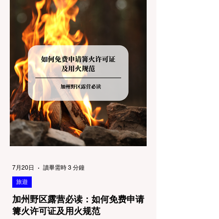
了避免“带狗碰壁”，您必须在出发前清楚地了
解不同公共土地系统对宠物政策，掌握实用的
路线筛选工具，并警惕加州特有的野外环境隐
患。 一、 破除宠物政策管辖权迷雾：狗狗到
底能去哪里？ 加州的户外区域由不同的政府
机构管理，其核心保护目标决定了宠物政策的
严格程度。我们可以将其视为一条“从严到宽”
的鄙视链： 1. 极其严格：国家公园 (National
Parks) & 州立公园 (State Parks) 政策基调：
优先保护原始生态与野生动物。 实际规定：
在优胜美地、红木国家公园等地，狗狗绝对不
被允许踏上任何未铺装的土路步道 (Dirt
Trails)、草甸
7月20日
讀畢需時 3 分鐘
旅遊
加州野区露营必读：如何免费申请
篝火许可证及用火规范