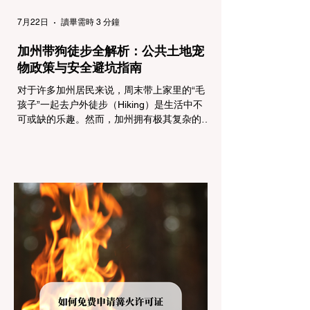
7月22日
讀畢需時 3 分鐘
加州带狗徒步全解析：公共土地宠
物政策与安全避坑指南
对于许多加州居民来说，周末带上家里的“毛
孩子”一起去户外徒步（Hiking）是生活中不
可或缺的乐趣。然而，加州拥有极其复杂的公
共土地管辖权体系。如果您兴冲冲地带着狗开
上几个小时的车前往优胜美地（Yosemite）
或大盆地红木州立公园（Big Basin
Redwoods），到了步道口才绝望地看到一块
大大的 "No Dogs on Trail"（步道严禁犬只）
的指示牌，这无疑会彻底毁掉整个周末。 为
了避免“带狗碰壁”，您必须在出发前清楚地了
解不同公共土地系统对宠物政策，掌握实用的
路线筛选工具，并警惕加州特有的野外环境隐
患。 一、 破除宠物政策管辖权迷雾：狗狗到
底能去哪里？ 加州的户外区域由不同的政府
机构管理，其核心保护目标决定了宠物政策的
严格程度。我们可以将其视为一条“从严到宽”