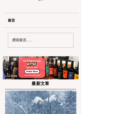
留言
2026 湾区超市扫货宝
2026 湾区省钱
撰寫留言......
典：Costco 标签秘密
南：如何读懂 PG&
与亚超省钱策略
单并申请 20% 的
补助
最新文章