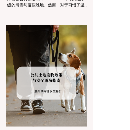
级的滑雪与度假胜地。然而，对于习惯了温暖
气候的加州居民而言，冬季经由 I-80 或 US-
50 公路进山，往往面临着一项严峻的挑战：
加州交通局 (Caltrans) 严格的防滑链管制
(Chain Controls)。 不了解这些规定，不仅可
能面临高额罚单或被公路巡警（CHP）劝
返，更可能在冰雪路面上引发严重的安全事
故。本文将为您系统解析加州的防滑链政策，
帮助您明确自己的车型在不同路况下的具体要
求，并为出行做好充足准备。 一、 核心概
念：看懂加州 R1, R2, R3 管制级别 当恶劣天
气来袭，加州交通局会在公路上启动防滑链管
制，并通过电子路牌指示当前的管制级别。加
州采用三个递进的级别（R1至R3）来规范通
行车辆： R1 管制 (Requirement 1) 规定内
容： 所有车辆必须安装防滑链。 豁免条件：
乘用车（Passenger Vehicles）、轻型卡车
（Light Trucks）只要配备了雪地轮胎（Snow
Tires），即可免装防滑链