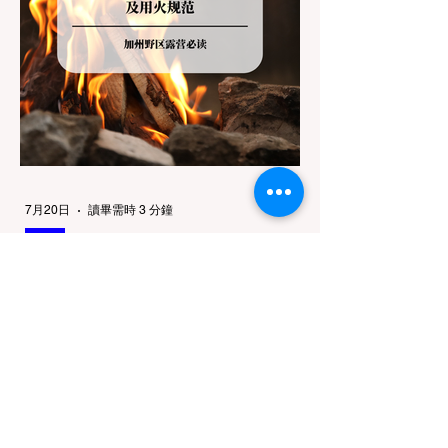
的鄙视链： 1. 极其严格：国家公园 (National
Parks) & 州立公园 (State Parks) 政策基调：
优先保护原始生态与野生动物。 实际规定：
在优胜美地、红木国家公园等地，狗狗绝对不
被允许踏上任何未铺装的土路步道 (Dirt
Trails)、草甸
7月20日
讀畢需時 3 分鐘
旅遊
加州野区露营必读：如何免费申请
篝火许可证及用火规范
在加州，山火（Wildfire）是每年秋季最严峻
的自然灾害。为了保护脆弱的生态系统，加州
对户外用火有着极其严格的法律约束。许多户
外爱好者，尤其是刚接触背包徒步
（Backpacking）或分散露营（Dispersed
Camping）的新手，往往会在不知情的情况