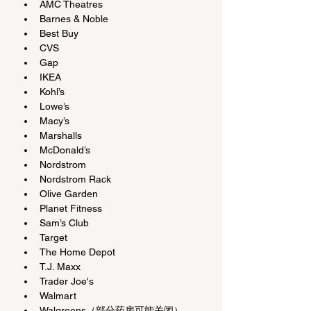
AMC Theatres
Barnes & Noble
Best Buy
CVS
Gap
IKEA
Kohl’s
Lowe’s
Macy’s
Marshalls
McDonald’s
Nordstrom
Nordstrom Rack
Olive Garden
Planet Fitness
Sam’s Club
Target
The Home Depot
T.J. Maxx
Trader Joe's
Walmart
Walgreens（部分药房可能关闭）