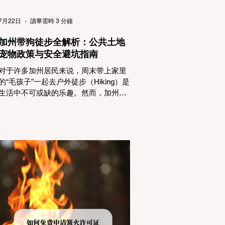
（Passenger Vehicles）、轻型卡车
（Light Trucks）只要配备了雪地轮胎
7月22日
讀畢需時 3 分鐘
（Snow Tires），即可免装防滑链
加州带狗徒步全解析：公共土地
宠物政策与安全避坑指南
对于许多加州居民来说，周末带上家里
的“毛孩子”一起去户外徒步（Hiking）是
生活中不可或缺的乐趣。然而，加州拥
有极其复杂的公共土地管辖权体系。如
果您兴冲冲地带着狗开上几个小时的车
前往优胜美地（Yosemite）或大盆地红
木州立公园（Big Basin Redwoods），
到了步道口才绝望地看到一块大大的
"No Dogs on Trail"（步道严禁犬只） 的
指示牌，这无疑会彻底毁掉整个周末。
为了避免“带狗碰壁”，您必须在出发前清
楚地了解不同公共土地系统对宠物政
策，掌握实用的路线筛选工具，并警惕
加州特有的野外环境隐患。 一、 破除宠