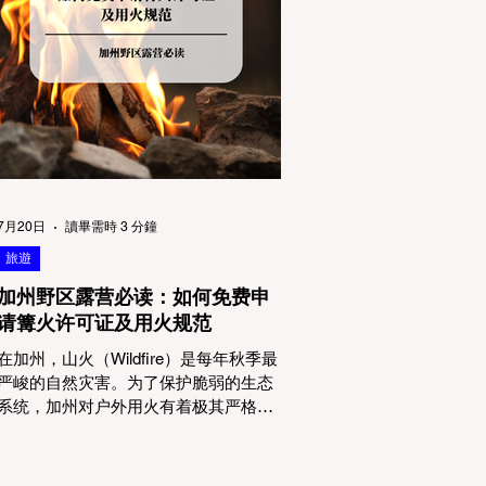
物政策管辖权迷雾：狗狗到底能去哪
里？ 加州的户外区域由不同的政府机构
管理，其核心保护目标决定了宠物政策
的严格程度。我们可以将其视为一条“从
严到宽”的鄙视链： 1. 极其严格：国家公
园 (National Parks) & 州立公园 (State
Parks) 政策基调： 优先保护原始生态与
野生动物。 实际规定： 在优胜美地、红
木国家公园等地，狗狗绝对不被允许踏
上任何未铺装的土路步道 (Dirt Trails)、
7月20日
讀畢需時 3 分鐘
草甸
旅遊
加州野区露营必读：如何免费申
请篝火许可证及用火规范
在加州，山火（Wildfire）是每年秋季最
严峻的自然灾害。为了保护脆弱的生态
系统，加州对户外用火有着极其严格的
法律约束。许多户外爱好者，尤其是刚
接触背包徒步（Backpacking）或分散露
营（Dispersed Camping）的新手，往往