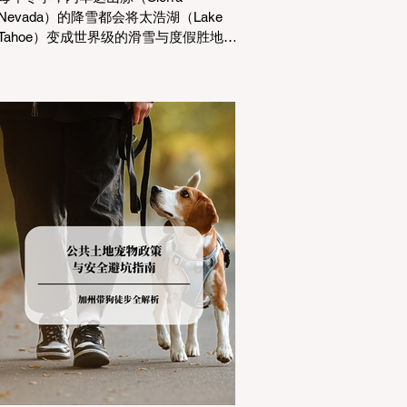
Nevada）的降雪都会将太浩湖（Lake
Tahoe）变成世界级的滑雪与度假胜地。
然而，对于习惯了温暖气候的加州居民
而言，冬季经由 I-80 或 US-50 公路进
山，往往面临着一项严峻的挑战：加州
交通局 (Caltrans) 严格的防滑链管制
(Chain Controls)。 不了解这些规定，不
仅可能面临高额罚单或被公路巡警
（CHP）劝返，更可能在冰雪路面上引
发严重的安全事故。本文将为您系统解
析加州的防滑链政策，帮助您明确自己
的车型在不同路况下的具体要求，并为
出行做好充足准备。 一、 核心概念：看
懂加州 R1, R2, R3 管制级别 当恶劣天气
来袭，加州交通局会在公路上启动防滑
链管制，并通过电子路牌指示当前的管
制级别。加州采用三个递进的级别（R1
至R3）来规范通行车辆： R1 管制
(Requirement 1) 规定内容： 所有车辆必
须安装防滑链。 豁免条件： 乘用车