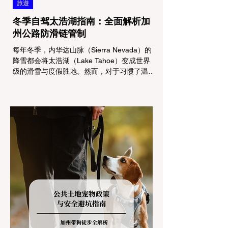
旅遊
冬季自驾太浩湖指南：全面解析加
州公路防滑链管制
每年冬季，内华达山脉（Sierra Nevada）的
降雪都会将太浩湖（Lake Tahoe）变成世界
级的滑雪与度假胜地。然而，对于习惯了温暖
气候的加州居民而言，冬季经由 I-80 或 US-
50 公路进山，往往面临着一项严峻的挑战：
加州交通局 (Caltrans) 严格的防滑链管制
(Chain Controls)。 不了解这些规定，不仅可
能面临高额罚单或被公路巡警（CHP）劝
返，更可能在冰雪路面上引发严重的安全事
故。本文将为您系统解析加州的防滑链政策，
帮助您明确自己的车型在不同路况下的具体要
求，并为出行做好充足准备。 一、 核心概
念：看懂加州 R1, R2, R3 管制级别 当恶劣天
气来袭，加州交通局会在公路上启动防滑链管
制，并通过电子路牌指示当前的管制级别。加
州采用三个递进的级别（R1至R3）来规范通
行车辆： R1 管制 (Requirement 1) 规定内