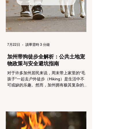
容： 所有车辆必须安装防滑链。 豁免条件：
乘用车（Passenger Vehicles）、轻型卡车
（Light Trucks）只要配备了雪地轮胎（Snow
Tires），即可免装防滑链
7月22日
讀畢需時 3 分鐘
加州带狗徒步全解析：公共土地宠
物政策与安全避坑指南
对于许多加州居民来说，周末带上家里的“毛
孩子”一起去户外徒步（Hiking）是生活中不
可或缺的乐趣。然而，加州拥有极其复杂的公
共土地管辖权体系。如果您兴冲冲地带着狗开
上几个小时的车前往优胜美地（Yosemite）
或大盆地红木州立公园（Big Basin
Redwoods），到了步道口才绝望地看到一块
大大的 "No Dogs on Trail"（步道严禁犬只）
的指示牌，这无疑会彻底毁掉整个周末。 为
了避免“带狗碰壁”，您必须在出发前清楚地了