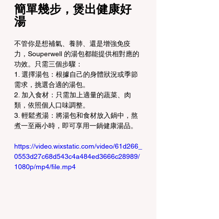
簡單幾步，煲出健康好
湯
不管你是想補氣、養肺、還是增強免疫
力，Souperwell 的湯包都能提供相對應的
功效。只需三個步驟：
1. 選擇湯包：根據自己的身體狀況或季節
需求，挑選合適的湯包。
2. 加入食材：只需加上適量的蔬菜、肉
類，依照個人口味調整。
3. 輕鬆煮湯：將湯包和食材放入鍋中，熬
煮一至兩小時，即可享用一鍋健康湯品。
https://video.wixstatic.com/video/61d266_
0553d27c68d543c4a484ed3666c28989/
1080p/mp4/file.mp4