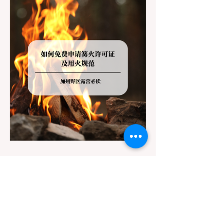
解不同公共土地系统对宠物政策，掌握实用的
路线筛选工具，并警惕加州特有的野外环境隐
患。 一、 破除宠物政策管辖权迷雾：狗狗到
底能去哪里？ 加州的户外区域由不同的政府
机构管理，其核心保护目标决定了宠物政策的
严格程度。我们可以将其视为一条“从严到宽”
的鄙视链： 1. 极其严格：国家公园 (National
Parks) & 州立公园 (State Parks) 政策基调：
优先保护原始生态与野生动物。 实际规定：
在优胜美地、红木国家公园等地，狗狗绝对不
被允许踏上任何未铺装的土路步道 (Dirt
Trails)、草甸
7月20日
讀畢需時 3 分鐘
旅遊
加州野区露营必读：如何免费申请
篝火许可证及用火规范