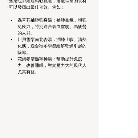
些湯包都經過精心挑選，搭配得當的食材
可以發揮出最佳功效。例如：
蟲草花補肺強身湯：補肺益氣，增強
免疫力，特別適合氣血虛弱、易疲勞
的人群。
川貝雪梨南北杏湯：潤肺止咳、清熱
化痰，適合秋冬季節緩解乾燥引起的
咳嗽。
花旗參清熱寧神湯：幫助提升免疫
力，改善睡眠，對於壓力大的現代人
尤其有益。