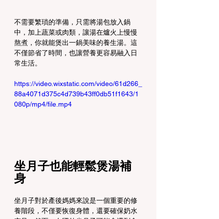
不需要繁瑣的準備，只需將湯包放入鍋
中，加上蔬菜或肉類，讓湯在爐火上慢慢
熬煮，你就能煲出一鍋美味的養生湯。這
不僅節省了時間，也讓營養更容易融入日
常生活。
https://video.wixstatic.com/video/61d266_
88a4071d375c4d739b43ff0db51f1643/1
080p/mp4/file.mp4
坐月子也能輕鬆煲湯補
身
坐月子對於產後媽媽來說是一個重要的修
養階段，不僅要恢復身體，還要確保奶水