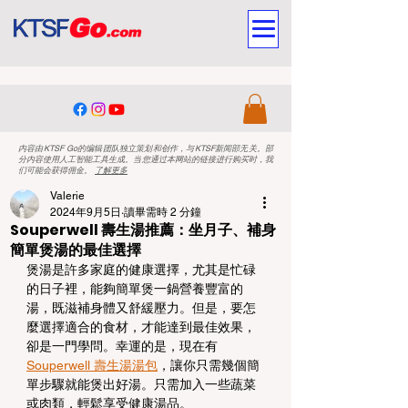
内容由KTSF Go的编辑团队独立策划和创作，与KTSF新闻部无关。部
分内容使用人工智能工具生成。当您通过本网站的链接进行购买时，我
们可能会获得佣金。
了解更多
Valerie
2024年9月5日
讀畢需時 2 分鐘
Souperwell 壽生湯推薦：坐月子、補身
簡單煲湯的最佳選擇
煲湯是許多家庭的健康選擇，尤其是忙碌
的日子裡，能夠簡單煲一鍋營養豐富的
湯，既滋補身體又舒緩壓力。但是，要怎
麼選擇適合的食材，才能達到最佳效果，
卻是一門學問。幸運的是，現在有 
Souperwell 壽生湯湯包
，讓你只需幾個簡
單步驟就能煲出好湯。只需加入一些蔬菜
或肉類，輕鬆享受健康湯品。