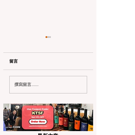
留言
2026 初夏湾区微风盛
用 Clipper STA
撰寫留言......
宴：6 家绝美户外露台
搭公交，享半價優
聚餐与约会宝藏餐厅