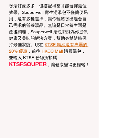
煲湯好處多多，但搭配得當才能發揮最佳
效果。Souperwell 壽生湯湯包不僅簡便易
用，還有多種選擇，讓你輕鬆煲出適合自
己需求的營養湯品。無論是日常養生還是
產後調理，Souperwell 湯包都能為你提供
健康又美味的解決方案，幫助身體隨時保
持最佳狀態。現在 
KTSF 粉絲還有專屬的 
20% 優惠
，前往 
HKCC Mall
 購買湯包，
並輸入 KTSF 粉絲折扣碼 
KTSFSOUPER
，讓健康變得更輕鬆！