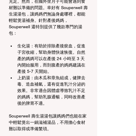
充足。然而，在國外坐月子可能會遇到食
材難以準備的問題。幸好有 Souperwell 壽
生湯湯包，讓媽媽們無論身處哪裡，都能
輕鬆煲湯補身。針對產後媽媽，
Souperwell 還特別提供了幾款專門的湯
包：
生化湯：有助於排除產後瘀血，促進
子宮收縮，幫助身體快速恢復。自然
產的媽媽可以在產後 24 小時至 3 天
內開始服用，而剖腹產的媽媽建議在
產後 5-7 天開始。
上奶湯：由木瓜和章魚組成，健脾去
毒、造血補氣，還有促進乳汁分泌的
效果。非常適合因體虛導致乳汁不足
的媽媽，幫助乳腺通暢，同時改善產
後的脾胃不適。
Souperwell 壽生湯湯包讓媽媽們也能在家
中輕鬆煲出一鍋滋補湯品，不用擔心食材
難以取得或準備繁瑣。