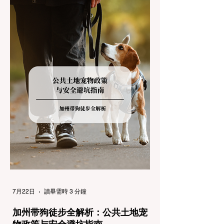
(Chain Controls)。 不了解这些规定，不仅可
能面临高额罚单或被公路巡警（CHP）劝
返，更可能在冰雪路面上引发严重的安全事
故。本文将为您系统解析加州的防滑链政策，
帮助您明确自己的车型在不同路况下的具体要
求，并为出行做好充足准备。 一、 核心概
念：看懂加州 R1, R2, R3 管制级别 当恶劣天
气来袭，加州交通局会在公路上启动防滑链管
制，并通过电子路牌指示当前的管制级别。加
州采用三个递进的级别（R1至R3）来规范通
行车辆： R1 管制 (Requirement 1) 规定内
容： 所有车辆必须安装防滑链。 豁免条件：
乘用车（Passenger Vehicles）、轻型卡车
（Light Trucks）只要配备了雪地轮胎（Snow
Tires），即可免装防滑链
7月22日
讀畢需時 3 分鐘
加州带狗徒步全解析：公共土地宠