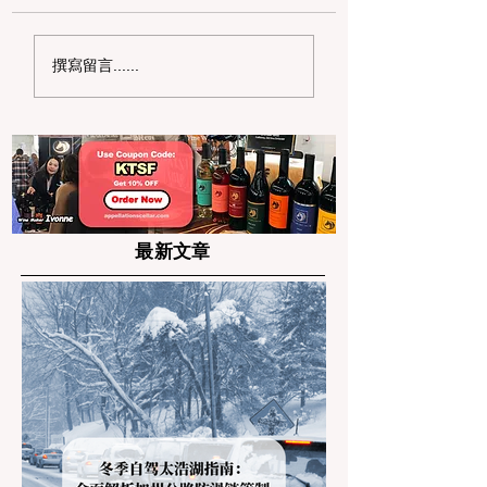
2026 年湾区送礼终极
如何装饰圣诞树：
撰寫留言......
篇：情人节情侣对戒/腕
2025 终极指南
表品牌 Top 6 推荐
最新文章