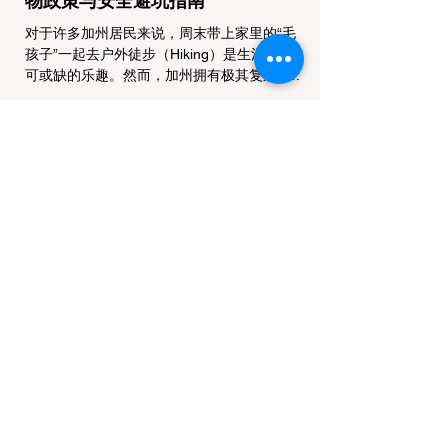
物政策与安全避坑指南
对于许多加州居民来说，周末带上家里的“毛
孩子”一起去户外徒步（Hiking）是生活中不
可或缺的乐趣。然而，加州拥有极其复杂的公
共土地管辖权体系。如果您兴冲冲地带着狗开
上几个小时的车前往优胜美地（Yosemite）
或大盆地红木州立公园（Big Basin
Redwoods），到了步道口才绝望地看到一块
大大的 "No Dogs on Trail"（步道严禁犬只）
的指示牌，这无疑会彻底毁掉整个周末。 为
了避免“带狗碰壁”，您必须在出发前清楚地了
解不同公共土地系统对宠物政策，掌握实用的
路线筛选工具，并警惕加州特有的野外环境隐
患。 一、 破除宠物政策管辖权迷雾：狗狗到
底能去哪里？ 加州的户外区域由不同的政府
机构管理，其核心保护目标决定了宠物政策的
严格程度。我们可以将其视为一条“从严到宽”
的鄙视链： 1. 极其严格：国家公园 (National
Parks) & 州立公园 (State Parks) 政策基调：
优先保护原始生态与野生动物。 实际规定：
在优胜美地、红木国家公园等地，狗狗绝对不