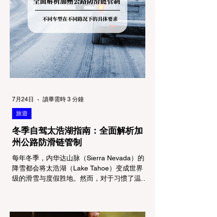
7月24日
讀畢需時 3 分鐘
旅遊
冬季自驾太浩湖指南：全面解析加
州公路防滑链管制
每年冬季，内华达山脉（Sierra Nevada）的
降雪都会将太浩湖（Lake Tahoe）变成世界
级的滑雪与度假胜地。然而，对于习惯了温暖
气候的加州居民而言，冬季经由 I-80 或 US-
50 公路进山，往往面临着一项严峻的挑战：
加州交通局 (Caltrans) 严格的防滑链管制