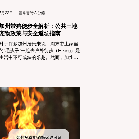
（Passenger Vehicles）、轻型卡车
（Light Trucks）只要配备了雪地轮胎
7月22日
讀畢需時 3 分鐘
（Snow Tires），即可免装防滑链
加州带狗徒步全解析：公共土地
宠物政策与安全避坑指南
对于许多加州居民来说，周末带上家里
的“毛孩子”一起去户外徒步（Hiking）是
生活中不可或缺的乐趣。然而，加州拥
有极其复杂的公共土地管辖权体系。如
果您兴冲冲地带着狗开上几个小时的车
前往优胜美地（Yosemite）或大盆地红
木州立公园（Big Basin Redwoods），
到了步道口才绝望地看到一块大大的
"No Dogs on Trail"（步道严禁犬只） 的
指示牌，这无疑会彻底毁掉整个周末。
为了避免“带狗碰壁”，您必须在出发前清
楚地了解不同公共土地系统对宠物政
策，掌握实用的路线筛选工具，并警惕
加州特有的野外环境隐患。 一、 破除宠