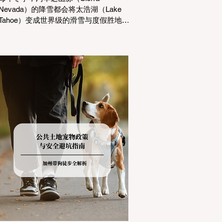
Nevada）的降雪都会将太浩湖（Lake
Tahoe）变成世界级的滑雪与度假胜地。
然而，对于习惯了温暖气候的加州居民
而言，冬季经由 I-80 或 US-50 公路进
山，往往面临着一项严峻的挑战：加州
交通局 (Caltrans) 严格的防滑链管制
(Chain Controls)。 不了解这些规定，不
仅可能面临高额罚单或被公路巡警
（CHP）劝返，更可能在冰雪路面上引
发严重的安全事故。本文将为您系统解
析加州的防滑链政策，帮助您明确自己
的车型在不同路况下的具体要求，并为
出行做好充足准备。 一、 核心概念：看
懂加州 R1, R2, R3 管制级别 当恶劣天气
来袭，加州交通局会在公路上启动防滑
链管制，并通过电子路牌指示当前的管
制级别。加州采用三个递进的级别（R1
至R3）来规范通行车辆： R1 管制
(Requirement 1) 规定内容： 所有车辆必
须安装防滑链。 豁免条件： 乘用车