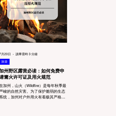
物政策管辖权迷雾：狗狗到底能去哪
里？ 加州的户外区域由不同的政府机构
管理，其核心保护目标决定了宠物政策
的严格程度。我们可以将其视为一条“从
严到宽”的鄙视链： 1. 极其严格：国家公
园 (National Parks) & 州立公园 (State
Parks) 政策基调： 优先保护原始生态与
野生动物。 实际规定： 在优胜美地、红
木国家公园等地，狗狗绝对不被允许踏
上任何未铺装的土路步道 (Dirt Trails)、
7月20日
讀畢需時 3 分鐘
草甸
旅遊
加州野区露营必读：如何免费申
请篝火许可证及用火规范
在加州，山火（Wildfire）是每年秋季最
严峻的自然灾害。为了保护脆弱的生态
系统，加州对户外用火有着极其严格的
法律约束。许多户外爱好者，尤其是刚
接触背包徒步（Backpacking）或分散露
营（Dispersed Camping）的新手，往往