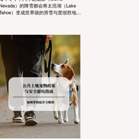
Nevada）的降雪都会将太浩湖（Lake
Tahoe）变成世界级的滑雪与度假胜地。
然而，对于习惯了温暖气候的加州居民
而言，冬季经由 I-80 或 US-50 公路进
山，往往面临着一项严峻的挑战：加州
交通局 (Caltrans) 严格的防滑链管制
(Chain Controls)。 不了解这些规定，不
仅可能面临高额罚单或被公路巡警
（CHP）劝返，更可能在冰雪路面上引
发严重的安全事故。本文将为您系统解
析加州的防滑链政策，帮助您明确自己
的车型在不同路况下的具体要求，并为
出行做好充足准备。 一、 核心概念：看
懂加州 R1, R2, R3 管制级别 当恶劣天气
来袭，加州交通局会在公路上启动防滑
链管制，并通过电子路牌指示当前的管
制级别。加州采用三个递进的级别（R1
至R3）来规范通行车辆： R1 管制
(Requirement 1) 规定内容： 所有车辆必
须安装防滑链。 豁免条件： 乘用车