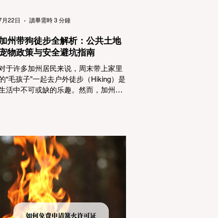
（Passenger Vehicles）、轻型卡车
（Light Trucks）只要配备了雪地轮胎
7月22日
讀畢需時 3 分鐘
（Snow Tires），即可免装防滑链
加州带狗徒步全解析：公共土地
宠物政策与安全避坑指南
对于许多加州居民来说，周末带上家里
的“毛孩子”一起去户外徒步（Hiking）是
生活中不可或缺的乐趣。然而，加州拥
有极其复杂的公共土地管辖权体系。如
果您兴冲冲地带着狗开上几个小时的车
前往优胜美地（Yosemite）或大盆地红
木州立公园（Big Basin Redwoods），
到了步道口才绝望地看到一块大大的
"No Dogs on Trail"（步道严禁犬只） 的
指示牌，这无疑会彻底毁掉整个周末。
为了避免“带狗碰壁”，您必须在出发前清
楚地了解不同公共土地系统对宠物政
策，掌握实用的路线筛选工具，并警惕
加州特有的野外环境隐患。 一、 破除宠