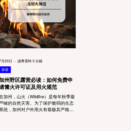
物政策管辖权迷雾：狗狗到底能去哪
里？ 加州的户外区域由不同的政府机构
管理，其核心保护目标决定了宠物政策
的严格程度。我们可以将其视为一条“从
严到宽”的鄙视链： 1. 极其严格：国家公
园 (National Parks) & 州立公园 (State
Parks) 政策基调： 优先保护原始生态与
野生动物。 实际规定： 在优胜美地、红
木国家公园等地，狗狗绝对不被允许踏
上任何未铺装的土路步道 (Dirt Trails)、
7月20日
讀畢需時 3 分鐘
草甸
旅遊
加州野区露营必读：如何免费申
请篝火许可证及用火规范
在加州，山火（Wildfire）是每年秋季最
严峻的自然灾害。为了保护脆弱的生态
系统，加州对户外用火有着极其严格的
法律约束。许多户外爱好者，尤其是刚
接触背包徒步（Backpacking）或分散露
营（Dispersed Camping）的新手，往往