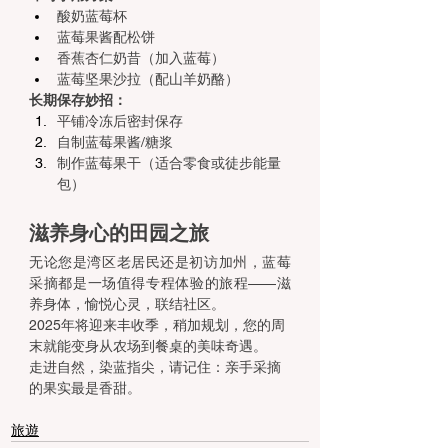
酸奶蓝莓杯
蓝莓果酱配松饼
香蕉杏仁奶昔（加入蓝莓）
蓝莓坚果沙拉（配山羊奶酪）
长期保存妙招：
平铺冷冻后密封保存
自制蓝莓果酱/糖浆
制作蓝莓果干（适合零食或徒步能量
包）
滋养身心的田园之旅
无论您是湾区老居民还是初访加州，蓝莓
采摘都是一场值得专程体验的旅程——滋
养身体，愉悦心灵，联结社区。
2025年将迎来丰收季，稍加规划，您的周
末就能变身从农场到餐桌的美味奇遇。
走进自然，染蓝指尖，请记住：亲手采摘
的果实最是香甜。
旅遊