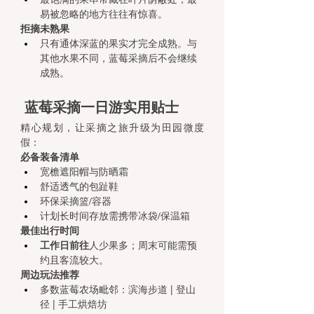
易被忽略的地方往往有惊喜。
拒摘未熟果
只有通体深蓝的果实才完全成熟。与
其他水果不同，蓝莓采摘后不会继续
成熟。
蓝莓采摘一日游实用贴士
精心规划，让采摘之旅升级为田园微度
假：
必备装备清单
宽檐遮阳帽与防晒霜
舒适透气的包趾鞋
环保采摘篮/容器
计划长时间存放需携带冰袋/保温箱
最佳出行时间
工作日前往
人少果多；周末可能需预
约且客流较大。
周边玩法推荐
多数蓝莓农场毗邻：滨海步道 | 登山
径 | 手工烘焙坊