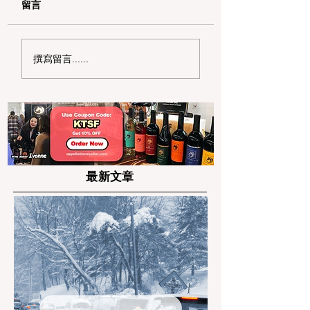
留言
加州野区露营必读：如
加州赶海与海钓入
撰寫留言......
何免费申请篝火许可证
101：手把手教您
及用火规范
法“钓鱼证”
最新文章