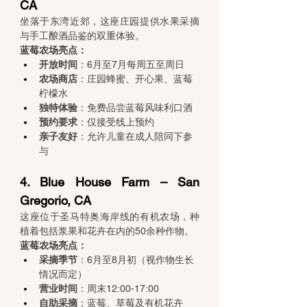
CA 
坐落于东湾近郊，这座庄园提供水果采摘
与手工酿酒品鉴的双重体验。
蓝莓农场亮点：
开放时间
：6月至7月每周五至周日
农场商店
：庄园蜂蜜、开心果、蓝莓
柠檬水
独特体验
：免费品尝蓝莓风味利口酒
预约要求
：仅接受线上预约
亲子友好
：允许儿童在成人陪同下参
与
4. Blue House Farm – San 
Gregorio, CA 
这座位于圣马特奥海岸线的有机农场，种
植着包括浆果和花卉在内的50余种作物。
蓝莓农场亮点：
采摘季节
：6月至8月初（视作物生长
情况而定）
营业时间
：周末12:00-17:00
自助采摘
：蓝莓、草莓及有机花卉