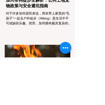
加州带狗徒步全解析：公共土地宠
物政策与安全避坑指南
对于许多加州居民来说，周末带上家里的“毛
孩子”一起去户外徒步（Hiking）是生活中不
可或缺的乐趣。然而，加州拥有极其复杂的公
共土地管辖权体系。如果您兴冲冲地带着狗开
上几个小时的车前往优胜美地（Yosemite）
或大盆地红木州立公园（Big Basin
Redwoods），到了步道口才绝望地看到一块
大大的 "No Dogs on Trail"（步道严禁犬只）
的指示牌，这无疑会彻底毁掉整个周末。 为
了避免“带狗碰壁”，您必须在出发前清楚地了
解不同公共土地系统对宠物政策，掌握实用的
路线筛选工具，并警惕加州特有的野外环境隐
患。 一、 破除宠物政策管辖权迷雾：狗狗到
底能去哪里？ 加州的户外区域由不同的政府
机构管理，其核心保护目标决定了宠物政策的
严格程度。我们可以将其视为一条“从严到宽”
的鄙视链： 1. 极其严格：国家公园 (National
Parks) & 州立公园 (State Parks) 政策基调：
优先保护原始生态与野生动物。 实际规定：