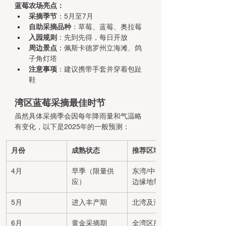
蓝莓农场亮点：
采摘季节
：5月至7月
自助采摘品种
：草莓、蓝莓、奥拉莓
入园规则
：先到先得，每日开放
周边景点
：佩斯卡德罗州立海滩、鸽
子角灯塔
注意事项
：建议携带手套并穿着包趾
鞋
湾区蓝莓采摘最佳时节
虽然具体采摘季会因每年降雨量和气温略
有变化，以下是2025年的一般预测：
月份
成熟状态
推荐区域
4月
早季（限量供
东湾/中央谷地
应）
边缘地带
5月
进入丰产期
北湾及沿海区域
6月
黄金采摘期
全湾区所有农场