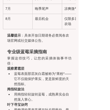
7月
晚季尾声
凉爽微气候区
8月
最后机会
仅限多雾海岸线
农场
温馨提示
：具体开放日期请务必查阅各农
场官网或社交媒体公告。
专业级蓝莓采摘指南
掌握这些技巧，让您的采摘体验事半功
倍：
观察雾霜层
蓝莓表面那层灰白霜被称为"果粉"——
它不仅能保护果实，更是新鲜度的天
然指标。
拇指轻旋法
用拇指轻轻旋转蓝莓，成熟果实会自
然落入掌心。
叶下寻宝诀窍
最饱满的果串常藏在叶片荫蔽处，最