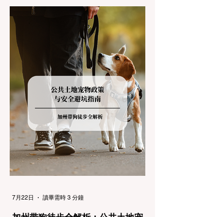
加州交通局 (Caltrans) 严格的防滑链管制
(Chain Controls)。 不了解这些规定，不仅可
能面临高额罚单或被公路巡警（CHP）劝
返，更可能在冰雪路面上引发严重的安全事
故。本文将为您系统解析加州的防滑链政策，
帮助您明确自己的车型在不同路况下的具体要
求，并为出行做好充足准备。 一、 核心概
念：看懂加州 R1, R2, R3 管制级别 当恶劣天
气来袭，加州交通局会在公路上启动防滑链管
制，并通过电子路牌指示当前的管制级别。加
州采用三个递进的级别（R1至R3）来规范通
行车辆： R1 管制 (Requirement 1) 规定内
容： 所有车辆必须安装防滑链。 豁免条件：
乘用车（Passenger Vehicles）、轻型卡车
（Light Trucks）只要配备了雪地轮胎（Snow
Tires），即可免装防滑链
7月22日
讀畢需時 3 分鐘