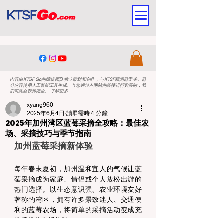
内容由KTSF Go的编辑团队独立策划和创作，与KTSF新闻部无关。部
分内容使用人工智能工具生成。当您通过本网站的链接进行购买时，我
们可能会获得佣金。
了解更多
xyang960
2025年6月4日
讀畢需時 4 分鐘
2025年加州湾区蓝莓采摘全攻略：最佳农
场、采摘技巧与季节指南
加州蓝莓采摘新体验
每年春末夏初，加州温和宜人的气候让蓝
莓采摘成为家庭、情侣或个人放松出游的
热门选择。以生态意识强、农业环境友好
著称的湾区，拥有许多景致迷人、交通便
利的蓝莓农场，将简单的采摘活动变成充