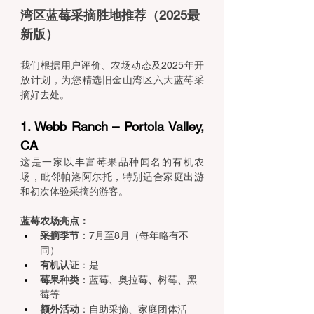
湾区蓝莓采摘胜地推荐（2025最
新版）
我们根据用户评价、农场动态及2025年开
放计划，为您精选旧金山湾区六大蓝莓采
摘好去处。
1. Webb Ranch – Portola Valley, 
CA 
这是一家以丰富莓果品种闻名的有机农
场，毗邻帕洛阿尔托，特别适合家庭出游
和初次体验采摘的游客。
蓝莓农场亮点：
采摘季节
：7月至8月（每年略有不
同）
有机认证
：是
莓果种类
：蓝莓、奥拉莓、树莓、黑
莓等
额外活动
：自助采摘、家庭团体活