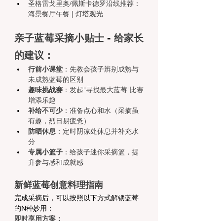
圣格雷戈里奥/佩斯卡德罗沿线推荐：
海景餐厅午餐 | 灯塔观光
亲子蓝莓采摘小贴士
 - 
给家长
的建议：
行前小课堂
：先教会孩子辨别成熟与
未成熟蓝莓的区别
趣味挑战赛
：发起"寻找最大蓝莓"比赛
增添乐趣
补给不可少
：准备点心和水（采摘虽
有趣，烈日易疲惫）
防晒休息
：定时阴凉处休息并补充水
分
专属小篮子
：给孩子迷你采摘篮，提
升参与感和成就感
新鲜蓝莓创意料理指南
完成采摘后，可以按照以下方式解锁蓝莓
的N种妙用：
即时享用方案：