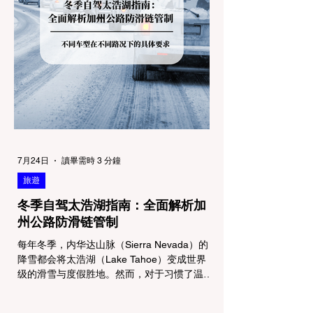
7月24日
讀畢需時 3 分鐘
旅遊
冬季自驾太浩湖指南：全面解析加
州公路防滑链管制
每年冬季，内华达山脉（Sierra Nevada）的
降雪都会将太浩湖（Lake Tahoe）变成世界
级的滑雪与度假胜地。然而，对于习惯了温暖
气候的加州居民而言，冬季经由 I-80 或 US-
50 公路进山，往往面临着一项严峻的挑战：