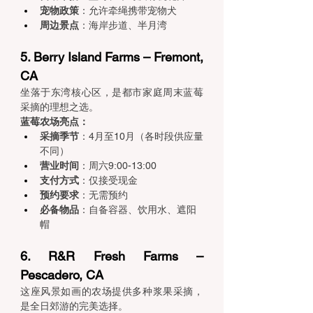
宠物政策
：允许牵绳携带宠物犬
周边景点
：海岸步道、半月湾
5. Berry Island Farms – Fremont, 
CA 
坐落于东湾核心区，是都市家庭周末蓝莓
采摘的理想之选。
蓝莓农场亮点：
采摘季节
：4月至10月（各时段供应量
不同）
营业时间
：周六9:00-13:00
支付方式
：仅接受现金
预约要求
：无需预约
必备物品
：自备容器、饮用水、遮阳
帽
6. R&R Fresh Farms – 
Pescadero, CA 
这座风景如画的农场提供多种浆果采摘，
是全日郊游的完美选择。