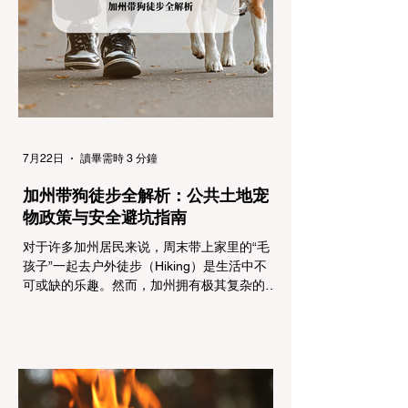
行车辆： R1 管制 (Requirement 1) 规定内
容： 所有车辆必须安装防滑链。 豁免条件：
乘用车（Passenger Vehicles）、轻型卡车
（Light Trucks）只要配备了雪地轮胎（Snow
Tires），即可免装防滑链
7月22日
讀畢需時 3 分鐘
加州带狗徒步全解析：公共土地宠
物政策与安全避坑指南
对于许多加州居民来说，周末带上家里的“毛
孩子”一起去户外徒步（Hiking）是生活中不
可或缺的乐趣。然而，加州拥有极其复杂的公
共土地管辖权体系。如果您兴冲冲地带着狗开
上几个小时的车前往优胜美地（Yosemite）
或大盆地红木州立公园（Big Basin
Redwoods），到了步道口才绝望地看到一块
大大的 "No Dogs on Trail"（步道严禁犬只）
的指示牌，这无疑会彻底毁掉整个周末。 为