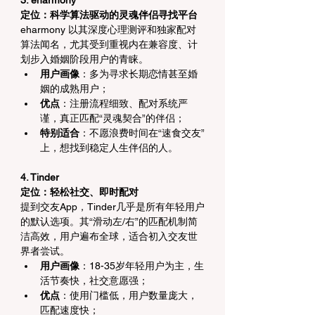
3. eharmony
定位：科学算法驱动的灵魂伴侣寻找平台
eharmony 以其深度心理测评和独家配对
算法闻名，尤其受到重视内在兼容度、计
划步入婚姻阶段用户的青睐。
用户画像
：多为寻求长期恋情甚至婚
姻的成熟用户；
优点
：注册流程细致、配对系统严
谨，真正匹配“灵魂契合”的伴侣；
特别适合
：不愿浪费时间在“速食交友”
上，想找到稳定人生伴侣的人。
4. Tinder
定位：轻松社交、即时配对
提到交友App，Tinder几乎是所有年轻用户
的默认选项。其“滑动左/右”的匹配机制简
洁高效，用户遍布全球，适合初入交友世
界者尝试。
用户画像
：18-35岁年轻用户为主，生
活节奏快，社交意愿强；
优点
：使用门槛低，用户数量庞大，
匹配速度快；