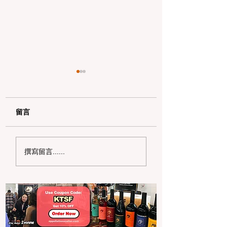
留言
原生家庭会影响哪方
2026 年湾区情
撰寫留言......
面？
约会活动 Top 1
漫、质感、仪式感
整指南