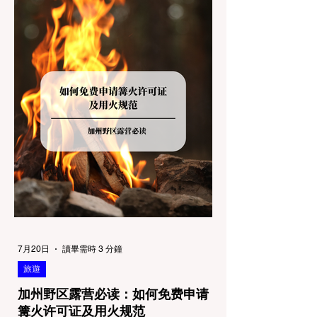
了避免“带狗碰壁”，您必须在出发前清楚地了
解不同公共土地系统对宠物政策，掌握实用的
路线筛选工具，并警惕加州特有的野外环境隐
患。 一、 破除宠物政策管辖权迷雾：狗狗到
底能去哪里？ 加州的户外区域由不同的政府
机构管理，其核心保护目标决定了宠物政策的
严格程度。我们可以将其视为一条“从严到宽”
的鄙视链： 1. 极其严格：国家公园 (National
Parks) & 州立公园 (State Parks) 政策基调：
优先保护原始生态与野生动物。 实际规定：
在优胜美地、红木国家公园等地，狗狗绝对不
被允许踏上任何未铺装的土路步道 (Dirt
Trails)、草甸
7月20日
讀畢需時 3 分鐘
旅遊
加州野区露营必读：如何免费申请
篝火许可证及用火规范