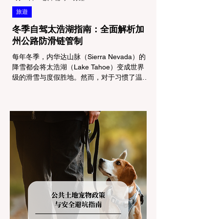
旅遊
冬季自驾太浩湖指南：全面解析加
州公路防滑链管制
每年冬季，内华达山脉（Sierra Nevada）的
降雪都会将太浩湖（Lake Tahoe）变成世界
级的滑雪与度假胜地。然而，对于习惯了温暖
气候的加州居民而言，冬季经由 I-80 或 US-
50 公路进山，往往面临着一项严峻的挑战：
加州交通局 (Caltrans) 严格的防滑链管制
(Chain Controls)。 不了解这些规定，不仅可
能面临高额罚单或被公路巡警（CHP）劝
返，更可能在冰雪路面上引发严重的安全事
故。本文将为您系统解析加州的防滑链政策，
帮助您明确自己的车型在不同路况下的具体要
求，并为出行做好充足准备。 一、 核心概
念：看懂加州 R1, R2, R3 管制级别 当恶劣天
气来袭，加州交通局会在公路上启动防滑链管
制，并通过电子路牌指示当前的管制级别。加
州采用三个递进的级别（R1至R3）来规范通