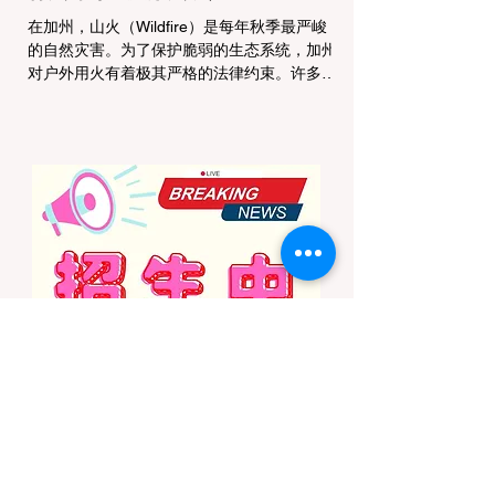
在加州，山火（Wildfire）是每年秋季最严峻
的自然灾害。为了保护脆弱的生态系统，加州
对户外用火有着极其严格的法律约束。许多户
外爱好者，尤其是刚接触背包徒步
（Backpacking）或分散露营（Dispersed
Camping）的新手，往往会在不知情的情况
下触犯法律——被巡林员（Park Ranger）开
出高额罚单的原因，有时仅仅是因为他们在野
外用便携式瓦斯炉烧了一壶热水。 在加州的
公共土地上，只要您脱离了成熟的商业或官方
营地，您就必须持有一张合法的 加州篝火许
可证 (California Campfire Permit)。本文将为
您彻底厘清这项规定的适用范围，并提供手把
手的免费申请指南。 一、 核心误区澄清：只
用瓦斯炉做饭，也需要许可证吗？ 这是加州
户外新手最常犯的错误。很多人认为“篝火”指
的是用木柴生起的明火，只要我不捡树枝生
火，就不需要许可证。 法律真相： 根据加州
法律，篝火许可证的管辖范围涵盖了任何形式
的野外火源。如果您在未经开发的野地里使用
以下任何设备，都必须持有该许可证： 传统