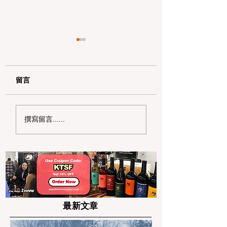
留言
加州带狗徒步全解析：
加州野区露营必读
撰寫留言......
公共土地宠物政策与安
何免费申请篝火许
全避坑指南
及用火规范
最新文章