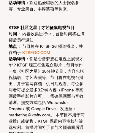
活动详情：
欢迎热爱唱歌的人士报名参
赛，专业舞台、丰厚奖项等你来。
KTSF 社区之星｜才艺征集电视节目
时间：
 内容收集进行中，首播时间将在满
额后另行通知
地点： 
节目将在 KTSF 26 频道播出，并
存档于 
KTSFGO.COM
活动详情：
你是否曾梦想在电视上展现才
华？KTSF 现正征集观众影片，每月制作
一集《社区之星》30分钟节目，内容包括
祝福语、才艺表演等。节目将在电视台播
出，并于官网存档，供日后观看。每位参
与者可提交最多3分钟内容（iPhone 等高
画质手机影片亦可），需确保画面与音效
清晰。提交方式包括 Wetransfer、
Dropbox 或 Google Drive，发送至：
marketing@ktsftv.com。 本节目不用于商
业推广或销售，KTSF 保留内容审核与筛
选权利。首播时间将于参与名额满额后通