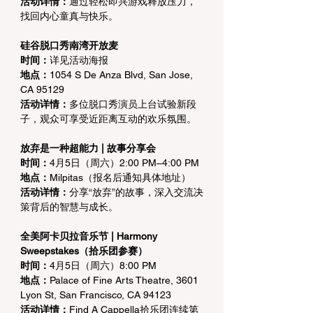
活动详情：
通过轻松即兴游戏释放压力，
找回内心童真与快乐。
硅谷脱口秀南湾开放麦
时间：
详见活动海报
地点：
1054 S De Anza Blvd, San Jose, 
CA 95129
活动详情：
多位脱口秀演员上台试验新段
子，观众可享受近距离互动的欢乐氛围。
放弃是一种超能力 | 故事分享会
时间：
4月5日（周六）2:00 PM–4:00 PM
地点：
Milpitas（报名后通知具体地址）
活动详情：
分享“放弃”的故事，深入交流决
策背后的智慧与成长。
全美阿卡贝拉音乐节 | Harmony 
Sweepstakes（拾乐团参赛）
时间：
4月5日（周六）8:00 PM
地点：
Palace of Fine Arts Theatre, 3601 
Lyon St, San Francisco, CA 94123
活动详情：
Find A Cappella拾乐团连续第