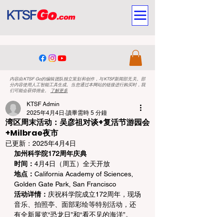
内容由KTSF Go的编辑团队独立策划和创作，与KTSF新闻部无关。部
分内容使用人工智能工具生成。当您通过本网站的链接进行购买时，我
们可能会获得佣金。
了解更多
KTSF Admin
2025年4月4日
讀畢需時 5 分鐘
湾区周末活动：吴彦祖对谈+复活节游园会
+Milbrae夜市
已更新：
2025年4月4日
加州科学院172周年庆典
时间：
4月4日（周五）全天开放
地点：
California Academy of Sciences, 
Golden Gate Park, San Francisco
活动详情：
庆祝科学院成立172周年，现场
音乐、拍照亭、面部彩绘等特别活动，还
有全新展览“恐龙日”和“看不见的海洋”。