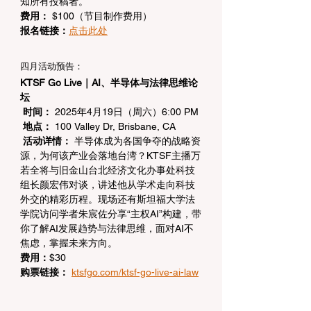
知所有投稿者。
费用：
 $100（节目制作费用）
报名链接：
点击此处
四月活动预告：
KTSF Go Live｜AI、半导体与法律思维论
坛
时间：
 2025年4月19日（周六）6:00 PM
地点：
 100 Valley Dr, Brisbane, CA
活动详情：
 半导体成为各国争夺的战略资
源，为何该产业会落地台湾？KTSF主播万
若全将与旧金山台北经济文化办事处科技
组长颜宏伟对谈，讲述他从学术走向科技
外交的精彩历程。现场还有斯坦福大学法
学院访问学者朱宸佐分享“主权AI”构建，带
你了解AI发展趋势与法律思维，面对AI不
焦虑，掌握未来方向。
费用：
$30
购票链接：
ktsfgo.com/ktsf-go-live-ai-law