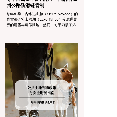
州公路防滑链管制
每年冬季，内华达山脉（Sierra Nevada）的
降雪都会将太浩湖（Lake Tahoe）变成世界
级的滑雪与度假胜地。然而，对于习惯了温暖
气候的加州居民而言，冬季经由 I-80 或 US-
50 公路进山，往往面临着一项严峻的挑战：
加州交通局 (Caltrans) 严格的防滑链管制
(Chain Controls)。 不了解这些规定，不仅可
能面临高额罚单或被公路巡警（CHP）劝
返，更可能在冰雪路面上引发严重的安全事
故。本文将为您系统解析加州的防滑链政策，
帮助您明确自己的车型在不同路况下的具体要
求，并为出行做好充足准备。 一、 核心概
念：看懂加州 R1, R2, R3 管制级别 当恶劣天
气来袭，加州交通局会在公路上启动防滑链管
制，并通过电子路牌指示当前的管制级别。加
州采用三个递进的级别（R1至R3）来规范通
行车辆： R1 管制 (Requirement 1) 规定内
容： 所有车辆必须安装防滑链。 豁免条件：
乘用车（Passenger Vehicles）、轻型卡车