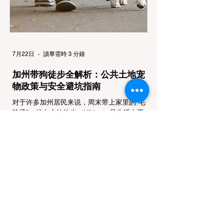
（Light Trucks）只要配备了雪地轮胎（Snow
Tires），即可免装防滑链
7月22日
讀畢需時 3 分鐘
加州带狗徒步全解析：公共土地宠
物政策与安全避坑指南
对于许多加州居民来说，周末带上家里的“毛
孩子”一起去户外徒步（Hiking）是生活中不
可或缺的乐趣。然而，加州拥有极其复杂的公
共土地管辖权体系。如果您兴冲冲地带着狗开
上几个小时的车前往优胜美地（Yosemite）
或大盆地红木州立公园（Big Basin
Redwoods），到了步道口才绝望地看到一块
大大的 "No Dogs on Trail"（步道严禁犬只）
的指示牌，这无疑会彻底毁掉整个周末。 为
了避免“带狗碰壁”，您必须在出发前清楚地了
解不同公共土地系统对宠物政策，掌握实用的
路线筛选工具，并警惕加州特有的野外环境隐