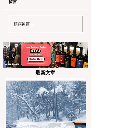
留言
2026 硅谷商务社交新
湾区 2026 精致
撰寫留言......
地标：半岛区
图：Top 10 蛋
（Peninsula）顶级精
龙店春季特辑
致餐饮与商务宴请清单
最新文章