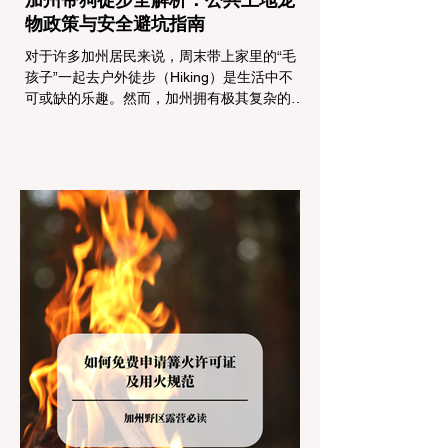
物政策与安全避坑指南
对于许多加州居民来说，周末带上家里的“毛
孩子”一起去户外徒步（Hiking）是生活中不
可或缺的乐趣。然而，加州拥有极其复杂的公
共土地管辖权体系。如果您兴冲冲地带着狗开
上几个小时的车前往优胜美地（Yosemite）
或大盆地红木州立公园（Big Basin
Redwoods），到了步道口才绝望地看到一块
大大的 "No Dogs on Trail"（步道严禁犬只）
的指示牌，这无疑会彻底毁掉整个周末。 为
了避免“带狗碰壁”，您必须在出发前清楚地了
解不同公共土地系统对宠物政策，掌握实用的
路线筛选工具，并警惕加州特有的野外环境隐
患。 一、 破除宠物政策管辖权迷雾：狗狗到
底能去哪里？ 加州的户外区域由不同的政府
机构管理，其核心保护目标决定了宠物政策的
严格程度。我们可以将其视为一条“从严到宽”
的鄙视链： 1. 极其严格：国家公园 (National
Parks) & 州立公园 (State Parks) 政策基调：
优先保护原始生态与野生动物。 实际规定：