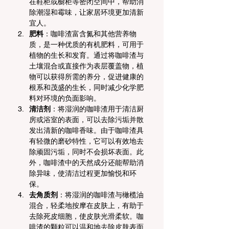
在鞋柜或橱柜等密闭空间中，帮助消
除潮湿和霉味，让家居环境更加清新
宜人。
肥料
：咖啡渣富含氮和其他营养物
质，是一种优质的有机肥料，可用于
植物的生长和发育。通过将咖啡渣与
土壤混合或直接作为表层覆盖物，植
物可以获得所需的养分，促进健康的
根系和茂盛的生长，同时减少化学肥
料对环境的负面影响。
清洁剂
：将湿润的咖啡渣用于清洁厨
房或浴室的表面，可以去除污垢并散
发出清新的咖啡香味。由于咖啡渣具
有轻微的磨砂特性，它可以有效地去
除顽固污垢，同时不会损坏表面。此
外，咖啡渣中的天然成分还能帮助消
除异味，使清洁过程更加愉悦和环
保。
去角质剂
：将湿润的咖啡渣与橄榄油
混合，轻柔地按摩在皮肤上，有助于
去除死皮细胞，使皮肤光滑柔软。咖
啡渣的颗粒可以温和地去除皮肤表面