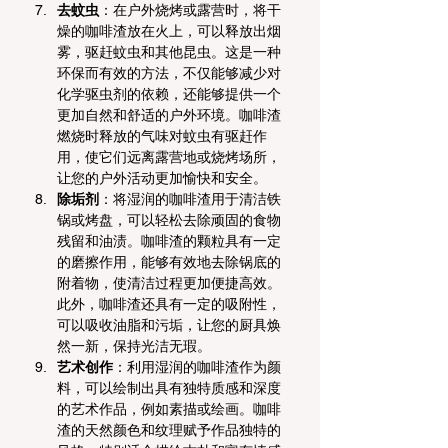
去蚊虫
：在户外烧烤或露营时，将干
燥的咖啡渣放在火上，可以释放出烟
雾，驱赶蚊虫和其他昆虫。这是一种
环保而有效的方法，不仅能够减少对
化学驱虫剂的依赖，还能够提供一个
更加自然和舒适的户外环境。咖啡渣
燃烧时释放的气味对蚊虫有驱赶作
用，使它们远离露营地或烧烤场所，
让您的户外活动更加愉快和安全。
除垢剂
：将湿润的咖啡渣用于清洁铁
锅或烤盘，可以轻松去除顽固的食物
残留和油渍。咖啡渣的颗粒具有一定
的磨擦作用，能够有效地去除锅底的
附着物，使清洁过程更加便捷高效。
此外，咖啡渣还具有一定的吸附性，
可以吸收油脂和污垢，让您的厨具焕
然一新，保持光洁无瑕。
艺术创作
：利用湿润的咖啡渣作为颜
料，可以绘制出具有独特质感和深度
的艺术作品，例如素描或绘画。咖啡
渣的天然颜色和纹理赋予作品独特的