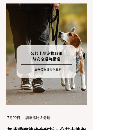
加州交通局 (Caltrans) 严格的防滑链管制
(Chain Controls)。 不了解这些规定，不仅可
能面临高额罚单或被公路巡警（CHP）劝
返，更可能在冰雪路面上引发严重的安全事
故。本文将为您系统解析加州的防滑链政策，
帮助您明确自己的车型在不同路况下的具体要
求，并为出行做好充足准备。 一、 核心概
念：看懂加州 R1, R2, R3 管制级别 当恶劣天
气来袭，加州交通局会在公路上启动防滑链管
制，并通过电子路牌指示当前的管制级别。加
州采用三个递进的级别（R1至R3）来规范通
行车辆： R1 管制 (Requirement 1) 规定内
容： 所有车辆必须安装防滑链。 豁免条件：
乘用车（Passenger Vehicles）、轻型卡车
（Light Trucks）只要配备了雪地轮胎（Snow
Tires），即可免装防滑链
7月22日
讀畢需時 3 分鐘
加州带狗徒步全解析：公共土地宠