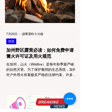
在优胜美地、红木国家公园等地，狗狗绝对不
被允许踏上任何未铺装的土路步道 (Dirt
Trails)、草甸
7月20日
讀畢需時 3 分鐘
旅遊
加州野区露营必读：如何免费申请
篝火许可证及用火规范
在加州，山火（Wildfire）是每年秋季最严峻
的自然灾害。为了保护脆弱的生态系统，加州
对户外用火有着极其严格的法律约束。许多户
外爱好者，尤其是刚接触背包徒步
（Backpacking）或分散露营（Dispersed
Camping）的新手，往往会在不知情的情况
下触犯法律——被巡林员（Park Ranger）开
出高额罚单的原因，有时仅仅是因为他们在野
外用便携式瓦斯炉烧了一壶热水。 在加州的
公共土地上，只要您脱离了成熟的商业或官方