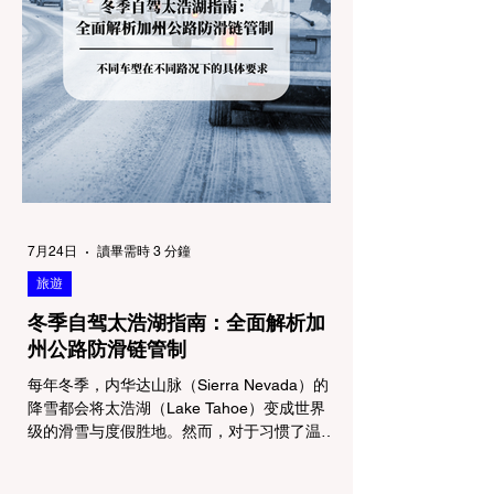
7月24日
讀畢需時 3 分鐘
旅遊
冬季自驾太浩湖指南：全面解析加
州公路防滑链管制
每年冬季，内华达山脉（Sierra Nevada）的
降雪都会将太浩湖（Lake Tahoe）变成世界
级的滑雪与度假胜地。然而，对于习惯了温暖
气候的加州居民而言，冬季经由 I-80 或 US-
50 公路进山，往往面临着一项严峻的挑战：