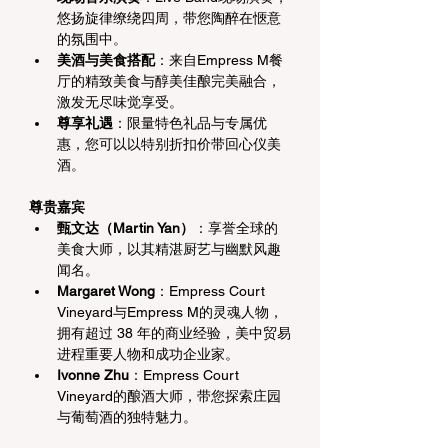
悠扬旋律缭绕四周，带您陶醉在愜意
的氛围中。
美酒与美食搭配
：来自Empress M餐
厅的精致美食与醇美佳酿完美融合，
激发无尽味觉享受。
尊享礼遇
：限量特色礼品与专属优
惠，您可以以特别折扣价带回心仪美
酒。
尊贵嘉宾
甄文达（Martin Yan）
：享誉全球的
美食大师，以其精湛厨艺与幽默风趣
闻名。
Margaret Wong
：Empress Court 
Vineyard与Empress M的灵魂人物，
拥有超过 38 年的商业经验，美中贸易
进程重要人物和成功企业家
。
Ivonne Zhu
：Empress Court 
Vineyard的酿酒大师，带您探索庄园
与葡萄酒的独特魅力。