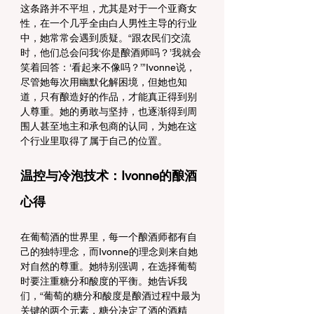
这条路并不平坦，尤其是对于一个亚裔女
性，在一个几乎全由白人男性主导的行业
中，她常常会遇到质疑。“跟农民们交流
时，他们总会问我‘你是酿酒师吗？’我就会
笑着回答：‘看起来不像吗？’”Ivonne说，
尽管她每次用幽默化解困境，但她也知
道，只有酿造好的作品，才能真正得到别
人尊重。她的勇敢与坚持，也逐渐得到周
围人甚至地主和承包商的认同，为她在这
个行业里取得了属于自己的位置。
温控与冷泡技术：Ivonne的酿酒
心得
在葡萄酒的世界里，每一个酿酒师都有自
己的独特理念，而Ivonne的理念则来自她
对自然的尊重。她特别强调，在选择葡萄
时要注重糖分和酸度的平衡。她告诉我
们，“葡萄的糖分和酸度是酿酒过程中最为
关键的两个元素，糖分决定了酒的酒精