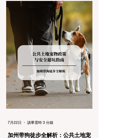
(Chain Controls)。 不了解这些规定，不仅可
能面临高额罚单或被公路巡警（CHP）劝
返，更可能在冰雪路面上引发严重的安全事
故。本文将为您系统解析加州的防滑链政策，
帮助您明确自己的车型在不同路况下的具体要
求，并为出行做好充足准备。 一、 核心概
念：看懂加州 R1, R2, R3 管制级别 当恶劣天
气来袭，加州交通局会在公路上启动防滑链管
制，并通过电子路牌指示当前的管制级别。加
州采用三个递进的级别（R1至R3）来规范通
行车辆： R1 管制 (Requirement 1) 规定内
容： 所有车辆必须安装防滑链。 豁免条件：
乘用车（Passenger Vehicles）、轻型卡车
（Light Trucks）只要配备了雪地轮胎（Snow
Tires），即可免装防滑链
7月22日
讀畢需時 3 分鐘
加州带狗徒步全解析：公共土地宠