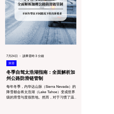
7月24日
讀畢需時 3 分鐘
旅遊
冬季自驾太浩湖指南：全面解析加
州公路防滑链管制
每年冬季，内华达山脉（Sierra Nevada）的
降雪都会将太浩湖（Lake Tahoe）变成世界
级的滑雪与度假胜地。然而，对于习惯了温暖
气候的加州居民而言，冬季经由 I-80 或 US-
50 公路进山，往往面临着一项严峻的挑战：
加州交通局 (Caltrans) 严格的防滑链管制