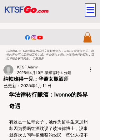
内容由KTSF Go的编辑团队独立策划和创作，与KTSF新闻部无关。部
分内容使用人工智能工具生成。当您通过本网站的链接进行购买时，我
们可能会获得佣金。
了解更多
KTSF Admin
2025年4月10日
讀畢需時 4 分鐘
纳帕难得一见：华裔女酿酒师
已更新：
2025年4月11日
学法律转行酿酒：Ivonne的跨界
奇遇
有这么一位奇女子，她作为留学生来加州
却因为爱喝红酒耽误了读法律博士，没事
就喜欢去问种植葡萄的农民一些让人摸不