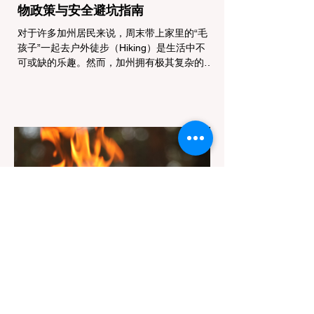
物政策与安全避坑指南
对于许多加州居民来说，周末带上家里的“毛
孩子”一起去户外徒步（Hiking）是生活中不
可或缺的乐趣。然而，加州拥有极其复杂的公
共土地管辖权体系。如果您兴冲冲地带着狗开
上几个小时的车前往优胜美地（Yosemite）
或大盆地红木州立公园（Big Basin
Redwoods），到了步道口才绝望地看到一块
大大的 "No Dogs on Trail"（步道严禁犬只）
的指示牌，这无疑会彻底毁掉整个周末。 为
了避免“带狗碰壁”，您必须在出发前清楚地了
解不同公共土地系统对宠物政策，掌握实用的
路线筛选工具，并警惕加州特有的野外环境隐
患。 一、 破除宠物政策管辖权迷雾：狗狗到
底能去哪里？ 加州的户外区域由不同的政府
机构管理，其核心保护目标决定了宠物政策的
严格程度。我们可以将其视为一条“从严到宽”
的鄙视链： 1. 极其严格：国家公园 (National
Parks) & 州立公园 (State Parks) 政策基调：
优先保护原始生态与野生动物。 实际规定：
在优胜美地、红木国家公园等地，狗狗绝对不