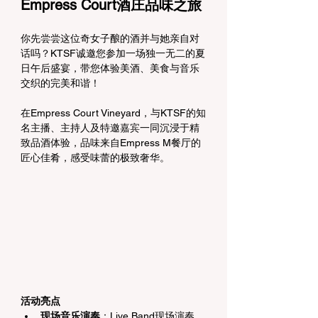
Empress Court酒庄品味之旅
你先尝尝这位奇女子酿的酒并与她亲自对
话吗？KTSF诚邀您参加一场独一无二的夏
日午后盛宴，带您体验美酒、美食与音乐
交织的完美和谐！
在Empress Court Vineyard，与KTSF的知
名主播、主持人及特邀嘉宾一同沉浸于精
致品酒体验，品味来自Empress M餐厅的
匠心佳肴，感受味蕾的极致奢华。
活动亮点
现场音乐演奏
：Live Band现场演奏，