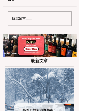
加州带狗徒步全解析：
加州野区露营必读
撰寫留言......
公共土地宠物政策与安
何免费申请篝火许
全避坑指南
及用火规范
最新文章