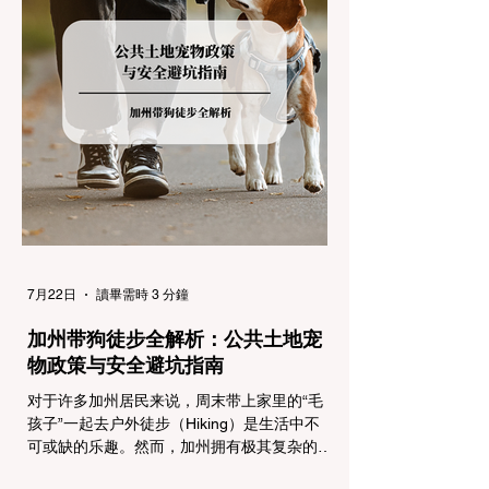
念：看懂加州 R1, R2, R3 管制级别 当恶劣天
气来袭，加州交通局会在公路上启动防滑链管
制，并通过电子路牌指示当前的管制级别。加
州采用三个递进的级别（R1至R3）来规范通
行车辆： R1 管制 (Requirement 1) 规定内
容： 所有车辆必须安装防滑链。 豁免条件：
乘用车（Passenger Vehicles）、轻型卡车
（Light Trucks）只要配备了雪地轮胎（Snow
Tires），即可免装防滑链
7月22日
讀畢需時 3 分鐘
加州带狗徒步全解析：公共土地宠
物政策与安全避坑指南
对于许多加州居民来说，周末带上家里的“毛
孩子”一起去户外徒步（Hiking）是生活中不
可或缺的乐趣。然而，加州拥有极其复杂的公
共土地管辖权体系。如果您兴冲冲地带着狗开