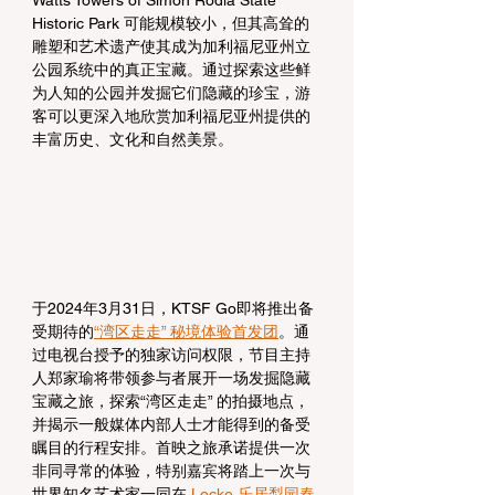
Historic Park 可能规模较小，但其高耸的
雕塑和艺术遗产使其成为加利福尼亚州立
公园系统中的真正宝藏。通过探索这些鲜
为人知的公园并发掘它们隐藏的珍宝，游
客可以更深入地欣赏加利福尼亚州提供的
丰富历史、文化和自然美景。
于2024年3月31日，KTSF Go即将推出备
受期待的
“湾区走走” 秘境体验首发团
。通
过电视台授予的独家访问权限，节目主持
人郑家瑜将带领参与者展开一场发掘隐藏
宝藏之旅，探索“湾区走走” 的拍摄地点，
并揭示一般媒体内部人士才能得到的备受
瞩目的行程安排。首映之旅承诺提供一次
非同寻常的体验，特别嘉宾将踏上一次与
世界知名艺术家一同在 
Locke 乐居梨园春