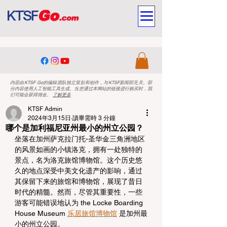
内容由KTSF Go的编辑团队独立策划和创作，与KTSF新闻部无关。部
分内容使用人工智能工具生成。当您通过本网站的链接进行购买时，我
们可能会获得佣金。
了解更多
KTSF Admin
2024年3月15日
讀畢需時 3 分鐘
哪个是加利福尼亚州最小的州立公园？
坐落在加州萨克拉门托-圣华金三角洲地区
的风景如画的小镇洛克，拥有一处独特的
景点，名为洛克旅馆博物馆。这个历史悠
久的地点深受中美文化遗产的影响，通过
其保留下来的旅馆和博物馆，展现了昔日
时代的精髓。然而，尽管其重要性，一些
游客可能错误地认为 the Locke Boarding 
House Museum 
乐居旅
馆博物馆
 是加州最
小的州立公园。