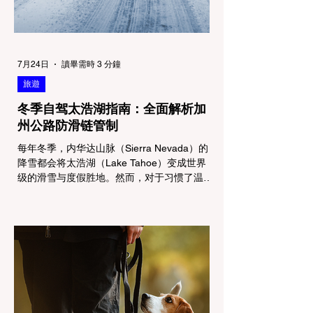
7月24日
讀畢需時 3 分鐘
旅遊
冬季自驾太浩湖指南：全面解析加
州公路防滑链管制
每年冬季，内华达山脉（Sierra Nevada）的
降雪都会将太浩湖（Lake Tahoe）变成世界
级的滑雪与度假胜地。然而，对于习惯了温暖
气候的加州居民而言，冬季经由 I-80 或 US-
50 公路进山，往往面临着一项严峻的挑战：
加州交通局 (Caltrans) 严格的防滑链管制
(Chain Controls)。 不了解这些规定，不仅可
能面临高额罚单或被公路巡警（CHP）劝
返，更可能在冰雪路面上引发严重的安全事
故。本文将为您系统解析加州的防滑链政策，
帮助您明确自己的车型在不同路况下的具体要
求，并为出行做好充足准备。 一、 核心概