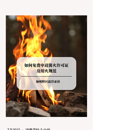
上几个小时的车前往优胜美地（Yosemite）
或大盆地红木州立公园（Big Basin
Redwoods），到了步道口才绝望地看到一块
大大的 "No Dogs on Trail"（步道严禁犬只）
的指示牌，这无疑会彻底毁掉整个周末。 为
了避免“带狗碰壁”，您必须在出发前清楚地了
解不同公共土地系统对宠物政策，掌握实用的
路线筛选工具，并警惕加州特有的野外环境隐
患。 一、 破除宠物政策管辖权迷雾：狗狗到
底能去哪里？ 加州的户外区域由不同的政府
机构管理，其核心保护目标决定了宠物政策的
严格程度。我们可以将其视为一条“从严到宽”
的鄙视链： 1. 极其严格：国家公园 (National
Parks) & 州立公园 (State Parks) 政策基调：
优先保护原始生态与野生动物。 实际规定：
在优胜美地、红木国家公园等地，狗狗绝对不
被允许踏上任何未铺装的土路步道 (Dirt
Trails)、草甸
7月20日
讀畢需時 3 分鐘