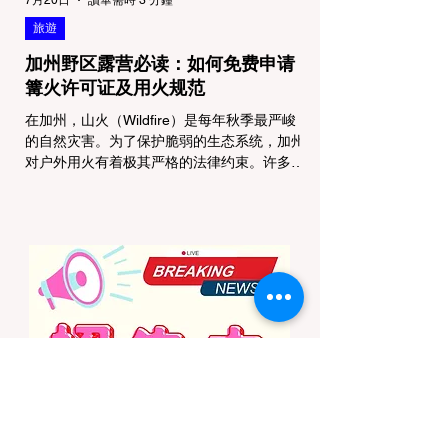
旅遊
加州野区露营必读：如何免费申请
篝火许可证及用火规范
在加州，山火（Wildfire）是每年秋季最严峻
的自然灾害。为了保护脆弱的生态系统，加州
对户外用火有着极其严格的法律约束。许多户
外爱好者，尤其是刚接触背包徒步
（Backpacking）或分散露营（Dispersed
Camping）的新手，往往会在不知情的情况
下触犯法律——被巡林员（Park Ranger）开
出高额罚单的原因，有时仅仅是因为他们在野
外用便携式瓦斯炉烧了一壶热水。 在加州的
公共土地上，只要您脱离了成熟的商业或官方
营地，您就必须持有一张合法的 加州篝火许
可证 (California Campfire Permit)。本文将为
您彻底厘清这项规定的适用范围，并提供手把
手的免费申请指南。 一、 核心误区澄清：只
用瓦斯炉做饭，也需要许可证吗？ 这是加州
户外新手最常犯的错误。很多人认为“篝火”指