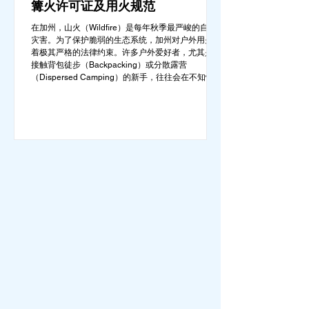
篝火许可证及用火规范
在加州，山火（Wildfire）是每年秋季最严峻的自然
灾害。为了保护脆弱的生态系统，加州对户外用火有
着极其严格的法律约束。许多户外爱好者，尤其是刚
接触背包徒步（Backpacking）或分散露营
（Dispersed Camping）的新手，往往会在不知情的
情况下触犯法律——被巡林员（Park Ranger）开出
高额罚单的原因，有时仅仅是因为他们在野外用便携
式瓦斯炉烧了一壶热水。 在加州的公共土地上，只
要您脱离了成熟的商业或官方营地，您就必须持有一
张合法的 加州篝火许可证 (California Campfire
Permit)。本文将为您彻底厘清这项规定的适用范围，
并提供手把手的免费申请指南。 一、 核心误区澄
清：只用瓦斯炉做饭，也需要许可证吗？ 这是加州
户外新手最常犯的错误。很多人认为“篝火”指的是用
木柴生起的明火，只要我不捡树枝生火，就不需要许
可证。 法律真相： 根据加州法律，篝火许可证的管
辖范围涵盖了任何形式的野外火源。如果您在未经开
发的野地里使用以下任何设备，都必须持有该许可
证： 传统的木柴篝火 (Wood fires) 木炭烧烤炉 (C