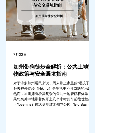
7月22日
加州带狗徒步全解析：公共土地宠
物政策与安全避坑指南
对于许多加州居民来说，周末带上家里的“毛孩子”一
起去户外徒步（Hiking）是生活中不可或缺的乐趣。
然而，加州拥有极其复杂的公共土地管辖权体系。如
果您兴冲冲地带着狗开上几个小时的车前往优胜美地
（Yosemite）或大盆地红木州立公园（Big Basin
Redwoods），到了步道口才绝望地看到一块大大的
"No Dogs on Trail"（步道严禁犬只） 的指示牌，这
无疑会彻底毁掉整个周末。 为了避免“带狗碰壁”，您
必须在出发前清楚地了解不同公共土地系统对宠物政
策，掌握实用的路线筛选工具，并警惕加州特有的野