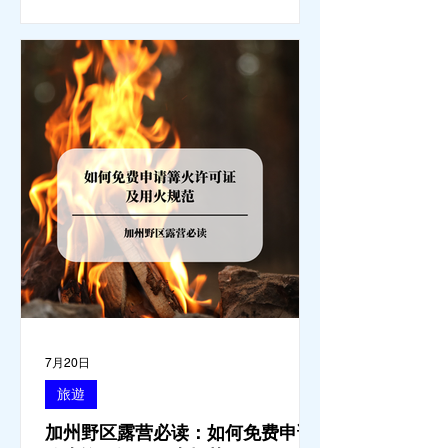
外环境隐患。 一、 破除宠物政策管辖权迷雾：狗狗
到底能去哪里？ 加州的户外区域由不同的政府机构
管理，其核心保护目标决定了宠物政策的严格程度。
我们可以将其视为一条“从严到宽”的鄙视链： 1. 极其
严格：国家公园 (National Parks) & 州立公园 (State
Parks) 政策基调： 优先保护原始生态与野生动物。
实际规定： 在优胜美地、红木国家公园等地，狗狗
绝对不被允许踏上任何未铺装的土路步道 (Dirt
Trails)、草甸
7月20日
旅遊
加州野区露营必读：如何免费申请