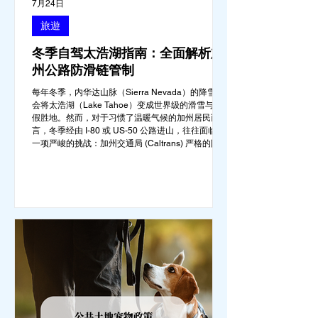
7月24日
旅遊
冬季自驾太浩湖指南：全面解析加
州公路防滑链管制
每年冬季，内华达山脉（Sierra Nevada）的降雪都
会将太浩湖（Lake Tahoe）变成世界级的滑雪与度
假胜地。然而，对于习惯了温暖气候的加州居民而
言，冬季经由 I-80 或 US-50 公路进山，往往面临着
一项严峻的挑战：加州交通局 (Caltrans) 严格的防滑
链管制 (Chain Controls)。 不了解这些规定，不仅可
能面临高额罚单或被公路巡警（CHP）劝返，更可能
在冰雪路面上引发严重的安全事故。本文将为您系统
解析加州的防滑链政策，帮助您明确自己的车型在不
同路况下的具体要求，并为出行做好充足准备。
一、 核心概念：看懂加州 R1, R2, R3 管制级别 当恶
劣天气来袭，加州交通局会在公路上启动防滑链管
制，并通过电子路牌指示当前的管制级别。加州采用
三个递进的级别（R1至R3）来规范通行车辆： R1
管制 (Requirement 1) 规定内容： 所有车辆必须安装
防滑链。 豁免条件： 乘用车（Passenger
Vehicles）、轻型卡车（Light Trucks）只要配备了
雪地轮胎（Snow Tires），即可免装防滑链