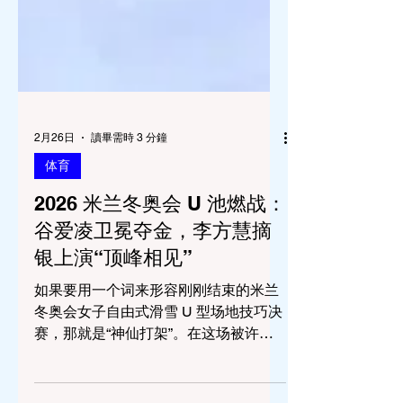
2月26日
讀畢需時 3 分鐘
体育
2026 米兰冬奥会 U 池燃战：
谷爱凌卫冕夺金，李方慧摘
银上演“顶峰相见”
如果要用一个词来形容刚刚结束的米兰
冬奥会女子自由式滑雪 U 型场地技巧决
赛，那就是“神仙打架”。在这场被许多
人称为“历史最佳”的对决中，中国选手