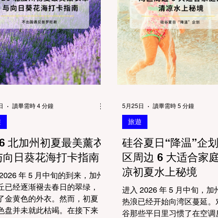
日
讀畢需時 4 分鐘
5月25日
讀畢需時 5 分鐘
遊
旅遊
26 北加州初夏最美薰衣
硅谷夏日“降温”企
与向日葵花海打卡指南
区周边 6 大适合家
凉初夏水上秘境
2026 年 5 月中旬的到来，加州
丘已经逐渐褪去春日的翠绿，
进入 2026 年 5 月中旬，
了金黄色的外衣。然而，初夏
热浪已经开始向湾区蔓延。
色盘并未就此枯竭。在接下来
谷那些平日里习惯了在空调