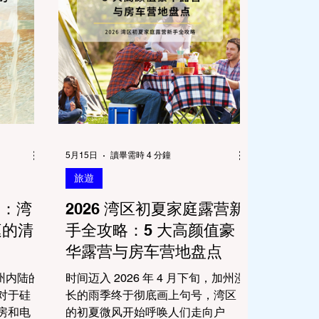
5月15日
讀畢需時 4 分鐘
旅遊
划：湾
2026 湾区初夏家庭露营新
庭的清
手全攻略：5 大高颜值豪
华露营与房车营地盘点
加州内陆的
时间迈入 2026 年 4 月下旬，加州漫
对于硅
长的雨季终于彻底画上句号，湾区
房和电
的初夏微风开始呼唤人们走向户