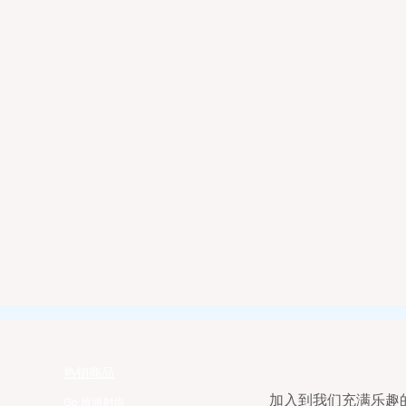
海的极致浪漫) - 场地特色：这
规划极其完善的人工咸水湖
是一家知名的酒庄，更是北加
浪静，完全没有大江大河的
负盛名的薰衣草观赏地之一。
险。 - 遛娃体验：这里是硅
的阶梯式薰衣草田与远处的葡
上运动的“宇宙中心”。湖畔
交相辉映，风景极具南法风
（Boathouse）提供全套
 - 打卡体验：您可以在庄园的露
人/双人皮划艇、踏板船（Ped
Boats）以及小风帆
热销商品
加入到我们充满乐趣的E
Go 旅游时尚