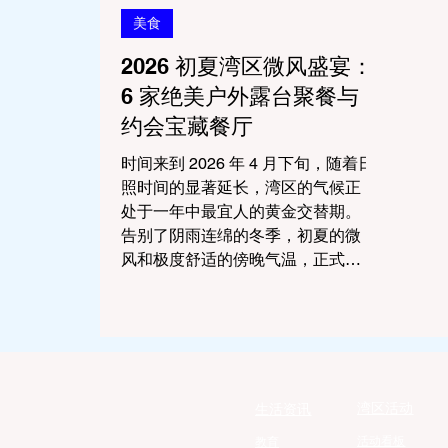
景城市中心在父亲节当天会封路，
与花
美食
展示数百辆令人惊叹的经典美式肌
不仅
2026 初夏湾区微风盛宴：
肉车、改装热棒车（Hot Rods）以
州最
及欧洲古董跑车。现场还会有街头
连绵
6 家绝美户外露台聚餐与
乐队演出来烘托气氛。 佩斯
萄藤
约会宝藏餐厅
情。
时间来到 2026 年 4 月下旬，随着日
照时间的显著延长，湾区的气候正
处于一年中最宜人的黄金交替期。
告别了阴雨连绵的冬季，初夏的微
风和极度舒适的傍晚气温，正式唤
醒了加州人对“户外露台就餐 (Al
Fresco Dining)”的狂热。 无论是为
了庆祝即将到来的 5 月毕业季、筹
备一场浪漫的结婚纪念日，还是单
纯想在周末傍晚喝一杯起泡酒，一
家拥有绝佳风景的户外餐厅都能将
湾区活动
生活资讯
就餐体验提升至灵魂层面。 为了让
活动看板
教育