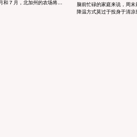
6 月和 7 月，北加州的农场将迎
脑前忙碌的家庭来说，周末
年中最浪漫的色彩碰撞：梦幻
降温方式莫过于投身于清凉
衣草紫与灿烂的向日葵黄。 对
水体之中。 水上运动不仅
爱生活、追求摄影美学的湾区
理上的极致清凉，更是培养
来说，这无疑是周末驱车郊游
衡感、核心力量以及亲近自
佳理由。无论是想为孩子拍摄
佳渠道。如果您担心大洋海
的童年写真，还是渴望与伴侣
风浪过于狂暴，湾区周边大
海中留下浪漫合影，这些隐秘
静内陆湖泊、保护区河口以
市周边的农场都能完美满足您
缓慢的河流，则是完美的“
待。 为了让您的初夏花海之旅
好”乐园。 本文为您精选了 
遗憾，我们为您精选了 5 个高
适合家庭亲子打卡的桨板
且管理规范的花海目的地，并
（SUP）、皮划艇（Kaya
了极具实操价值的摄影与出行
漂流目的地，助您和孩子在
。 一、 梦幻紫色花海梦境：北
语中开启 2026 的清凉初夏
顶级薰衣草庄园 薰衣草的花期
硅谷及周边 6 大亲子水上
在 6 月中旬达到鼎盛，并在 7
目的地 山景城 Shoreline La
旬结束。由于花期极短，建议
腹地的风帆与小艇乐园) - 
规划行程。 Matanzas Creek
位：位于山景城高科技园区
ery (索诺玛 Santa Rosa：红酒
地带，紧邻 Google 园区