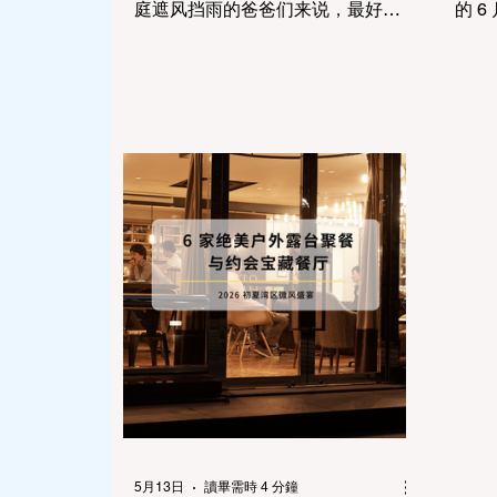
庭遮风挡雨的爸爸们来说，最好的
的 
节日礼物往往不是物质上的皮带或
来一
领带，而是一段能够彻底切断工作
的薰
邮件、尽情释放压力、与家人高质
于热
量陪伴的快乐时光。 湾区在父亲节
居民
周末会举办各式各样的特色活动。
的最
无论家里的爸爸是热爱机械的“车
唯美
迷”、喜欢挑战的“户外硬核派”，还是
在花
只想喝杯冰啤酒的“松弛感大叔”，这
在城
份 2026 湾区父亲节活动全合集都能
的期
帮您精准锁定完美的过节方案。
不留
一、 机械与复古：高分父亲节经典
颜值
车展 (Father's Day Car Show) 对于
附上
大多数对机械、引擎有着天然热爱
指南
的爸爸来说，近距离观赏改装车和
加州
老爷车是绝对无法抗拒的消遣。 山
通常
景城中央大街车展 (Mountain View
月中
Castro Street Car Show)：作为硅谷
您尽早
核心区最负盛名的父亲节传统，山
Win
5月13日
讀畢需時 4 分鐘