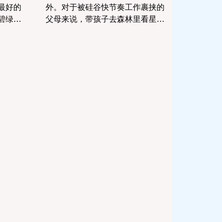
最好的
外。对于被硅谷快节奏工作裹挟的
碧绿的
父母来说，带孩子去森林里看星
能带来物
星、烤棉花糖，是治愈“大厂疲惫综
孩子平
合征”的最佳处方。 然而，传统的硬
然的绝
核露营（买帐篷、搭骨架、睡在坚
岸线的
硬的防潮垫上）往往让新手家庭望
量的平
而却步。为了让您在不牺牲睡眠质
及流速
量和生活品质的前提下享受大自
零基础友
然，豪华露营 (Glamping) 和设施完
6 个极度
善的房车 (RV) 营地成为了完美的折
中方案。 本文为您精选了 5 个从湾
k）与趣味
区出发、车程在 1 至 3 小时内的高
欢声笑
颜值豪华露营营地，并附上适合“小
。 一、
白家庭”的实操攻略。 一、 湾区周边
运动宝藏
Top 5 豪华露营与房车度假村
ke (硅谷
Costanoa Lodge & Camp (半月湾/
场馆定
佩斯卡德罗：海风与生态的完美融
的心脏
合) - 营地特色：距离硅谷核心区仅
。这是一座
一小时车程，是想要“说走就走”的家