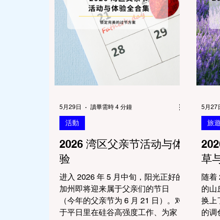
5月29日
讀畢需時 4 分鐘
5月27
活動
旅
2026 湾区父亲节活动与体
20
验
草
进入 2026 年 5 月中旬，阳光正好的
随着 
加州即将迎来属于父亲们的节日
的山
（今年的父亲节为 6 月 21 日）。对
换上
于平日里在硅谷高强度工作、为家
的调