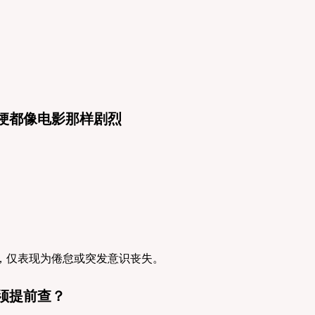
梗都像电影那样剧烈
，仅表现为倦怠或突发意识丧失。
须提前查？