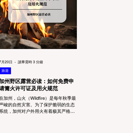
物政策管辖权迷雾：狗狗到底能去哪
里？ 加州的户外区域由不同的政府机构
管理，其核心保护目标决定了宠物政策
的严格程度。我们可以将其视为一条“从
严到宽”的鄙视链： 1. 极其严格：国家公
园 (National Parks) & 州立公园 (State
Parks) 政策基调： 优先保护原始生态与
野生动物。 实际规定： 在优胜美地、红
木国家公园等地，狗狗绝对不被允许踏
上任何未铺装的土路步道 (Dirt Trails)、
7月20日
讀畢需時 3 分鐘
草甸
旅遊
加州野区露营必读：如何免费申
请篝火许可证及用火规范
在加州，山火（Wildfire）是每年秋季最
严峻的自然灾害。为了保护脆弱的生态
系统，加州对户外用火有着极其严格的
法律约束。许多户外爱好者，尤其是刚
接触背包徒步（Backpacking）或分散露
营（Dispersed Camping）的新手，往往