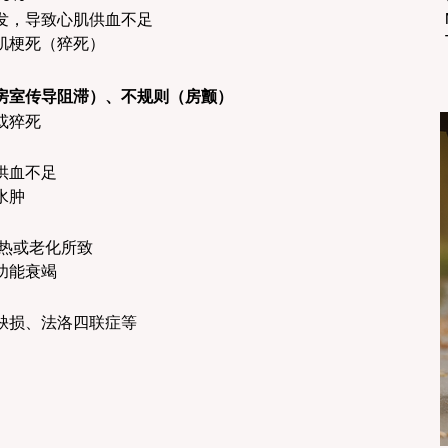
发，导致心肌供血不足
肌梗死（猝死）
房室传导阻滞）、不规则（房颤）
或猝死
供血不足
水肿
湿热或老化所致
功能衰竭
缺损、法洛四联症等