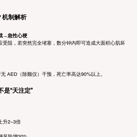
？机制解析
成→急性心梗
应受阻，若突然完全堵塞，数分钟内即可造成大面积心肌坏
无 AED（除颤仪）干预，死亡率高达90%以上。
是“天注定”
升2~3倍
梗风险增20%