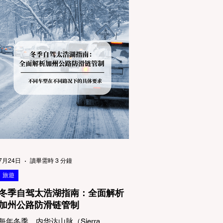
7月24日
讀畢需時 3 分鐘
旅遊
冬季自驾太浩湖指南：全面解析
加州公路防滑链管制
每年冬季，内华达山脉（Sierra