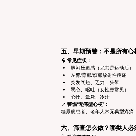
五、早期预警：不是所有心
🧠
 常见症状：
胸闷压迫感（尤其是运动后）
左臂/背部/颈部放射性疼痛
突发气短、乏力、头晕
恶心、呕吐（女性更常见）
心悸、晕厥、冷汗
📌
 警惕“无痛型心梗”：
糖尿病患者、老年人常无典型疼痛
六、筛查怎么做？哪类人必