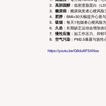
高胆固醇
：低密度脂蛋白（LDL）
糖尿病
：糖尿病患者心梗风险
肥胖
：BMI>30大幅提升心衰
吸烟
：每天1包烟者心梗风险为
久坐
：长期缺乏运动会增加炎
慢性应激
：如工作压力、抑郁
空气污染
：PM2.5暴露与急
https://youtu.be/Q9du6F5ANss