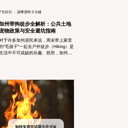
（Passenger Vehicles）、轻型卡车
（Light Trucks）只要配备了雪地轮胎
7月22日
讀畢需時 3 分鐘
（Snow Tires），即可免装防滑链
加州带狗徒步全解析：公共土地
宠物政策与安全避坑指南
对于许多加州居民来说，周末带上家里
的“毛孩子”一起去户外徒步（Hiking）是
生活中不可或缺的乐趣。然而，加州拥
有极其复杂的公共土地管辖权体系。如
果您兴冲冲地带着狗开上几个小时的车
前往优胜美地（Yosemite）或大盆地红
木州立公园（Big Basin Redwoods），
到了步道口才绝望地看到一块大大的
"No Dogs on Trail"（步道严禁犬只） 的
指示牌，这无疑会彻底毁掉整个周末。
为了避免“带狗碰壁”，您必须在出发前清
楚地了解不同公共土地系统对宠物政
策，掌握实用的路线筛选工具，并警惕
加州特有的野外环境隐患。 一、 破除宠