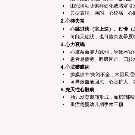
由冠状动脉粥样硬化或堵塞引
典型表现：胸闷、心绞痛、心
2. 心律失常
心跳过快（室上速）、过慢（
可能无症状，也可能突发晕厥
3. 心力衰竭
心脏泵血能力减弱，导致器官
患者易疲劳、呼吸困难、四肢
4. 心脏瓣膜病
瓣膜狭窄/关闭不全，常因风
可导致血液回流、心室扩大、
5. 先天性心脏病
胎儿发育期间形成，如房间隔
重症需婴幼儿期手术干预