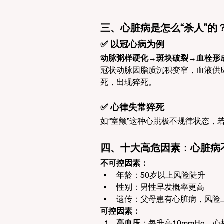
三、心脏病是怎么“杀人”的
✅ 以冠心病为例
动脉粥样硬化→斑块破裂→血栓形
冠状动脉因脂质沉积变窄，血液供
死，出现猝死。
✅ 心律失常猝死
如“室颤”这种心跳极不规律状态，若
四、十大高危因素：心脏病不
不可控因素：
年龄：50岁以上风险陡升
性别：男性早发概率更高
遗传：父母患有心脏病，风险上
可控因素：
高血压
：每升高10mmHg，心