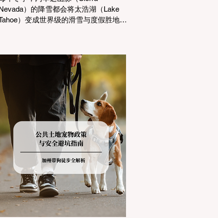
Nevada）的降雪都会将太浩湖（Lake
Tahoe）变成世界级的滑雪与度假胜地。
然而，对于习惯了温暖气候的加州居民
而言，冬季经由 I-80 或 US-50 公路进
山，往往面临着一项严峻的挑战：加州
交通局 (Caltrans) 严格的防滑链管制
(Chain Controls)。 不了解这些规定，不
仅可能面临高额罚单或被公路巡警
（CHP）劝返，更可能在冰雪路面上引
发严重的安全事故。本文将为您系统解
析加州的防滑链政策，帮助您明确自己
的车型在不同路况下的具体要求，并为
出行做好充足准备。 一、 核心概念：看
懂加州 R1, R2, R3 管制级别 当恶劣天气
来袭，加州交通局会在公路上启动防滑
链管制，并通过电子路牌指示当前的管
制级别。加州采用三个递进的级别（R1
至R3）来规范通行车辆： R1 管制
(Requirement 1) 规定内容： 所有车辆必
须安装防滑链。 豁免条件： 乘用车