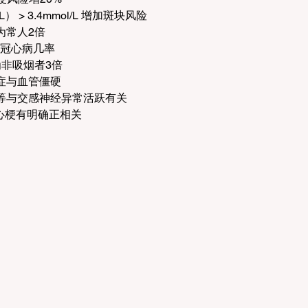
 > 3.4mmol/L 增加斑块风险
为常人2倍
与冠心病几率
非吸烟者3倍
症与血管僵硬
等与交感神经异常活跃有关
性心梗有明确正相关