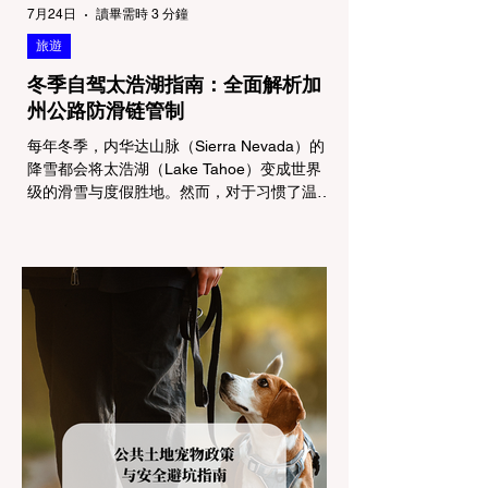
7月24日
讀畢需時 3 分鐘
旅遊
冬季自驾太浩湖指南：全面解析加
州公路防滑链管制
每年冬季，内华达山脉（Sierra Nevada）的
降雪都会将太浩湖（Lake Tahoe）变成世界
级的滑雪与度假胜地。然而，对于习惯了温暖
气候的加州居民而言，冬季经由 I-80 或 US-
50 公路进山，往往面临着一项严峻的挑战：
加州交通局 (Caltrans) 严格的防滑链管制
(Chain Controls)。 不了解这些规定，不仅可
能面临高额罚单或被公路巡警（CHP）劝
返，更可能在冰雪路面上引发严重的安全事
故。本文将为您系统解析加州的防滑链政策，
帮助您明确自己的车型在不同路况下的具体要
求，并为出行做好充足准备。 一、 核心概
念：看懂加州 R1, R2, R3 管制级别 当恶劣天
气来袭，加州交通局会在公路上启动防滑链管
制，并通过电子路牌指示当前的管制级别。加