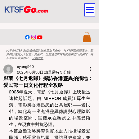
内容由KTSF Go的编辑团队独立策划和创作，与KTSF新闻部无关。部
分内容使用人工智能工具生成。当您通过本网站的链接进行购买时，我
们可能会获得佣金。
了解更多
xyang960
2025年6月30日
讀畢需時 3 分鐘
跟著《七月返歸》探訪香港靈異拍攝地：
愛民邨一日文化行程全攻略
2025年夏天，電影《七月返歸》上映後迅
速掀起話題。由 MIRROR 成員江𤒹生主
演，電影將香港熟悉的公共屋邨——愛民
邨，轉化為一座充滿靈異傳說與心理陰影
的場景空間，讓觀眾在熟悉之中感受陌
生，在現實中對抗恐懼。 
本篇旅遊攻略將帶你實地走入拍攝場景愛
民邨，感受電影氛圍、探訪歷史建築，並