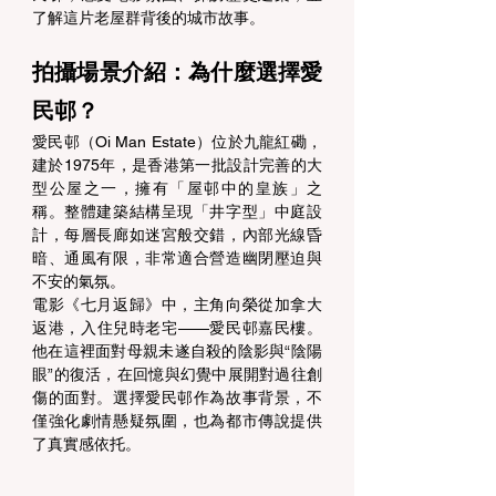
了解這片老屋群背後的城市故事。 
拍攝場景介紹：為什麼選擇愛
民邨？ 
愛民邨（Oi Man Estate）位於九龍紅磡，
建於1975年，是香港第一批設計完善的大
型公屋之一，擁有「屋邨中的皇族」之
稱。整體建築結構呈現「井字型」中庭設
計，每層長廊如迷宮般交錯，內部光線昏
暗、通風有限，非常適合營造幽閉壓迫與
不安的氣氛。 
電影《七月返歸》中，主角向榮從加拿大
返港，入住兒時老宅——愛民邨嘉民樓。
他在這裡面對母親未遂自殺的陰影與“陰陽
眼”的復活，在回憶與幻覺中展開對過往創
傷的面對。選擇愛民邨作為故事背景，不
僅強化劇情懸疑氛圍，也為都市傳說提供
了真實感依托。 