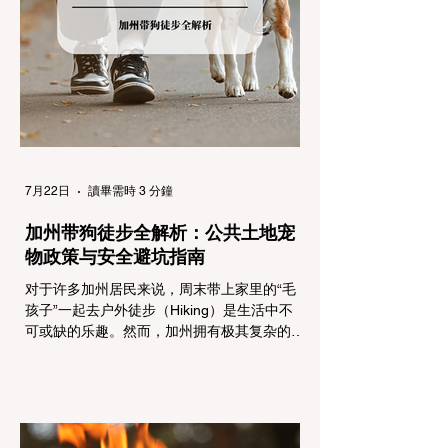
州采用三个递进的级别（R1至R3）来规范通
行车辆： R1 管制 (Requirement 1) 规定内
容： 所有车辆必须安装防滑链。 豁免条件：
乘用车（Passenger Vehicles）、轻型卡车
（Light Trucks）只要配备了雪地轮胎（Snow
Tires），即可免装防滑链
7月22日
讀畢需時 3 分鐘
加州带狗徒步全解析：公共土地宠
物政策与安全避坑指南
对于许多加州居民来说，周末带上家里的“毛
孩子”一起去户外徒步（Hiking）是生活中不
可或缺的乐趣。然而，加州拥有极其复杂的公
共土地管辖权体系。如果您兴冲冲地带着狗开
上几个小时的车前往优胜美地（Yosemite）
或大盆地红木州立公园（Big Basin
Redwoods），到了步道口才绝望地看到一块
大大的 "No Dogs on Trail"（步道严禁犬只）