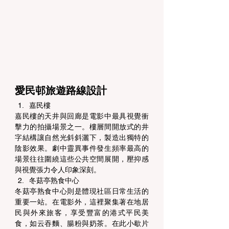
愛民邨旅遊路線設計 
嘉民樓 
嘉民樓的天井與回廊是電影中最具視覺衝
擊力的拍攝場景之一。樓層間開放式的井
字結構讓自然光斜斜灑下，製造出獨特的
陰影效果。劇中靈異事件發生頻率最高的
場景往往圍繞這些公共空間展開，壓抑感
與視覺張力令人印象深刻。 
冬菇亭熟食中心 
冬菇亭熟食中心則是體現社區日常生活的
重要一站。在電影外，這裡聚集著在地居
民與外來旅客，享受豐富的港式平民美
食，如云吞麵、腸粉與奶茶。在此小歇片