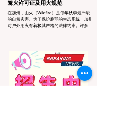
篝火许可证及用火规范
在加州，山火（Wildfire）是每年秋季最严峻
的自然灾害。为了保护脆弱的生态系统，加州
对户外用火有着极其严格的法律约束。许多户
外爱好者，尤其是刚接触背包徒步
（Backpacking）或分散露营（Dispersed
Camping）的新手，往往会在不知情的情况
下触犯法律——被巡林员（Park Ranger）开
出高额罚单的原因，有时仅仅是因为他们在野
外用便携式瓦斯炉烧了一壶热水。 在加州的
公共土地上，只要您脱离了成熟的商业或官方
营地，您就必须持有一张合法的 加州篝火许
可证 (California Campfire Permit)。本文将为
您彻底厘清这项规定的适用范围，并提供手把
手的免费申请指南。 一、 核心误区澄清：只
用瓦斯炉做饭，也需要许可证吗？ 这是加州
户外新手最常犯的错误。很多人认为“篝火”指
的是用木柴生起的明火，只要我不捡树枝生
火，就不需要许可证。 法律真相： 根据加州
法律，篝火许可证的管辖范围涵盖了任何形式
的野外火源。如果您在未经开发的野地里使用