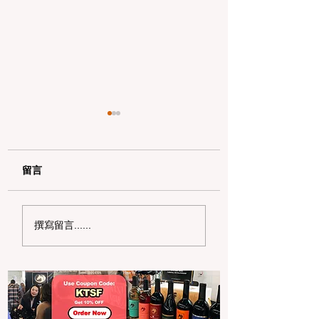
留言
加州野区露营必读：如
加州赶海与海钓入
撰寫留言......
何免费申请篝火许可证
101：手把手教您
及用火规范
法“钓鱼证”