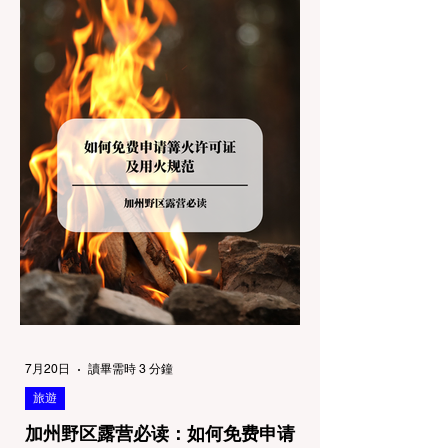
的指示牌，这无疑会彻底毁掉整个周末。 为
了避免“带狗碰壁”，您必须在出发前清楚地了
解不同公共土地系统对宠物政策，掌握实用的
路线筛选工具，并警惕加州特有的野外环境隐
患。 一、 破除宠物政策管辖权迷雾：狗狗到
底能去哪里？ 加州的户外区域由不同的政府
机构管理，其核心保护目标决定了宠物政策的
严格程度。我们可以将其视为一条“从严到宽”
的鄙视链： 1. 极其严格：国家公园 (National
Parks) & 州立公园 (State Parks) 政策基调：
优先保护原始生态与野生动物。 实际规定：
在优胜美地、红木国家公园等地，狗狗绝对不
被允许踏上任何未铺装的土路步道 (Dirt
Trails)、草甸
7月20日
讀畢需時 3 分鐘
旅遊
加州野区露营必读：如何免费申请