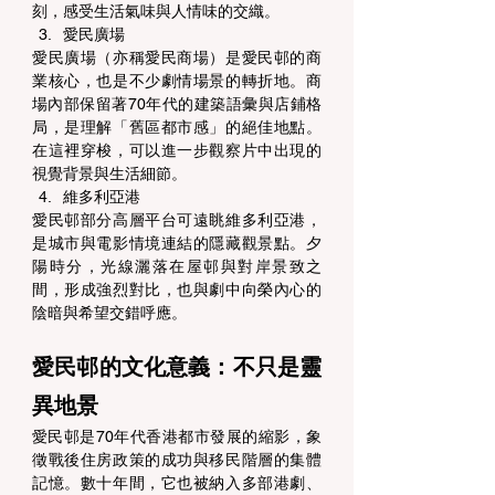
刻，感受生活氣味與人情味的交織。 
愛民廣場 
愛民廣場（亦稱愛民商場）是愛民邨的商
業核心，也是不少劇情場景的轉折地。商
場內部保留著70年代的建築語彙與店鋪格
局，是理解「舊區都市感」的絕佳地點。
在這裡穿梭，可以進一步觀察片中出現的
視覺背景與生活細節。 
維多利亞港 
愛民邨部分高層平台可遠眺維多利亞港，
是城市與電影情境連結的隱藏觀景點。夕
陽時分，光線灑落在屋邨與對岸景致之
間，形成強烈對比，也與劇中向榮內心的
陰暗與希望交錯呼應。 
愛民邨的文化意義：不只是靈
異地景 
愛民邨是70年代香港都市發展的縮影，象
徵戰後住房政策的成功與移民階層的集體
記憶。數十年間，它也被納入多部港劇、