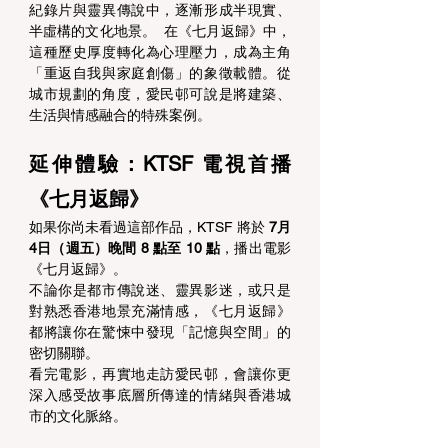
紀錄片與靈異傳說中，逐漸形成半現實、
半虛構的文化地景。  在《七月返歸》中，
這種歷史厚度轉化為心理壓力，成為主角
「重返自我與家庭創傷」的象徵載體。從
城市規劃的角度，愛民邨可說是將建築、
生活與情感融合的特殊案例。 
延伸體驗：KTSF 電視首播
《七月返歸》 
如果你尚未看過這部作品，KTSF 將於 
7月
4日（週五）晚間 8 點至 10 點
，播出電影
《七月返歸》。 
不論你是都市傳說迷、靈異影迷，或只是
對熟悉香港地景充滿情感，《七月返歸》
都將讓你在驚悚中發現「記憶與空間」的
密切關聯。 
看完電影，再實地走訪愛民邨，會讓你更
深入感受故事底層所傳達的情緒與香港城
市的文化脈絡。 